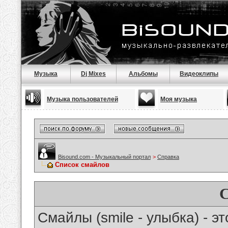
Музыка
Dj Mixes
Альбомы
Видеоклипы
Музыка пользователей
Моя музыка
Bisound.com - Музыкальный портал
>
Справка
Список смайлов
Смайлы (smile - улыбка) - 