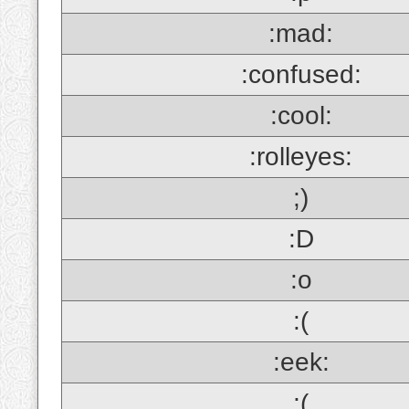
:mad:
:confused:
:cool:
:rolleyes:
;)
:D
:o
:(
:eek:
;(