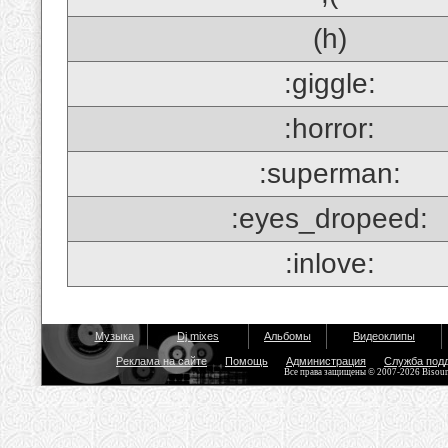
(h)
:giggle:
:horror:
:superman:
:eyes_dropeed:
:inlove:
Музыка
Dj mixes
Альбомы
Видеоклипы
Реклама на сайте
Помощь
Администрация
Служба под
Все права защищены © 2007-2026 Bisou