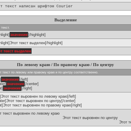
от текст написан шрифтом Courier
Выделение
 текст.
hlight]
значение
[/highlight]
ghlight]Этот текст выделен[/highlight]
от текст выделен
По левому краю / По правому краю / По центру
ивают текст по левому или правому краю и по центру соответственно.
]
значение
[/left]
ter]
значение
[/center]
ht]
значение
[/right]
ft]Этот текст выровнен по левому краю[/left]
nter]Этот текст выровнен по центру[/center]
ght]Этот текст выровнен по правому краю[/right]
т текст выровнен по левому краю
Этот текст выровнен по центру
Этот т