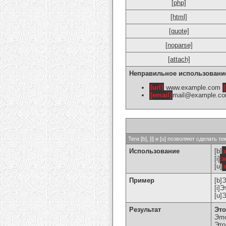
[php]
[html]
[quote]
[noparse]
[attach]
Неправильное использовани
[url]
www.example.com
[
[email]
mail@example.c
Теги [b], [i] и [u] позволяют сделат
Использование
[b]
[i]
з
[u]
Пример
[b]
[i]
[u]
Результат
Это
Это
Это