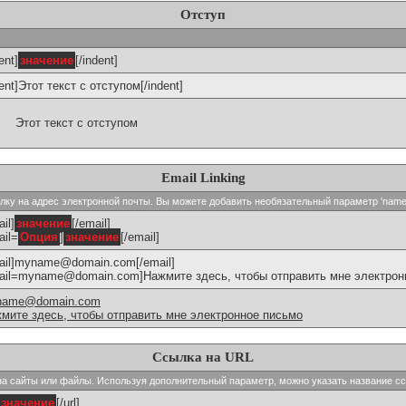
Отступ
ent]
значение
[/indent]
dent]Этот текст с отступом[/indent]
Этот текст с отступом
Email Linking
сылку на адрес электронной почты. Вы можете добавить необязательный параметр 'name
il]
значение
[/email]
ail=
Опция
]
значение
[/email]
ail]myname@domain.com[/email]
ail=myname@domain.com]Нажмите здесь, чтобы отправить мне электронн
name@domain.com
мите здесь, чтобы отправить мне электронное письмо
Ссылка на URL
и на сайты или файлы. Используя дополнительный параметр, можно указать название с
значение
[/url]