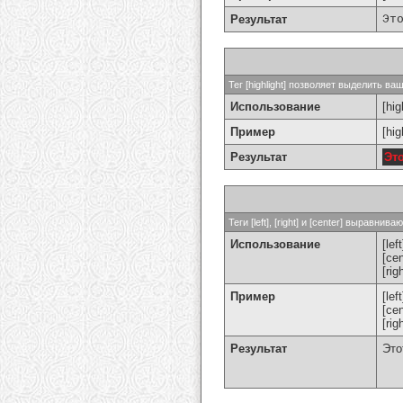
Результат
Эт
Тег [highlight] позволяет выделить ваш
Использование
[hig
Пример
[hi
Результат
Эт
Теги [left], [right] и [center] выравн
Использование
[left
[cen
[rig
Пример
[le
[ce
[ri
Результат
Это