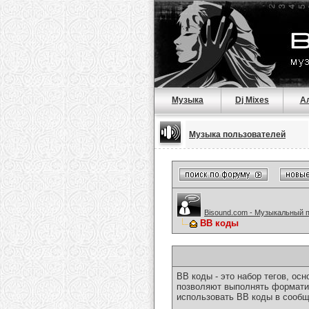
Музыка
Dj Mixes
А
Музыка пользователей
Bisound.com - Музыкальный 
BB коды
BB коды - это набор тегов, о
позволяют выполнять форматир
использовать BB коды в сообщ