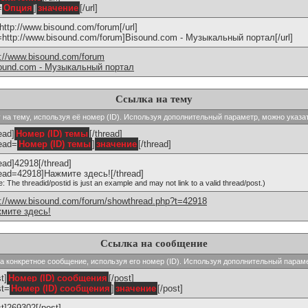
=
Опция
]
значение
[/url]
]http://www.bisound.com/forum[/url]
l=http://www.bisound.com/forum]Bisound.com - Музыкальный портал[/url]
p://www.bisound.com/forum
ound.com - Музыкальный портал
Ссылка на тему
ку на тему, используя её номер (ID). Используя дополнительный параметр, можно указа
ead]
Номер (ID) темы
[/thread]
read=
Номер (ID) темы
]
значение
[/thread]
read]42918[/thread]
read=42918]Нажмите здесь![/thread]
e: The threadid/postid is just an example and may not link to a valid thread/post.)
p://www.bisound.com/forum/showthread.php?t=42918
мите здесь!
Ссылка на сообщение
 на конкретное сообщение, используя его номер (ID). Используя дополнительный парам
t]
Номер (ID) сообщения
[/post]
st=
Номер (ID) сообщения
]
значение
[/post]
st]269302[/post]