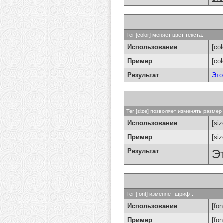
Тег [color] меняет цвет текста.
Использование
[col
Пример
[co
Результат
Это
Тег [size] позволяет изменять разме
Использование
[si
Пример
[si
Результат
Э
Тег [font] изменяет шрифт.
Использование
[fon
Пример
[fo