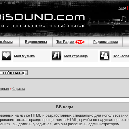
Вход
льбомы
Видеоклипы
Топ Радио
Радиостанции
Моя музыка
Моя страница
Пользов
портал
>
Справка
BB коды
снованных на языке HTML и разработанных специально для использовани
ование текста гораздо проще, чем в HTML, причём не нарушая целостн
ениях, вы должны убедиться, что они разрешены администратором.