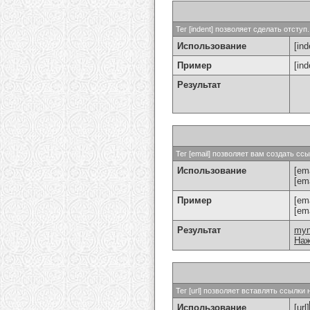
Тег [indent] позволяет сделать отступ.
Использование
[ind
Пример
[in
Результат
Тег [email] позволяет вам создать с
Использование
[ema
[em
Пример
[em
[em
Результат
my
Наж
Тег [url] позволяет вставлять ссылк
Использование
[url]