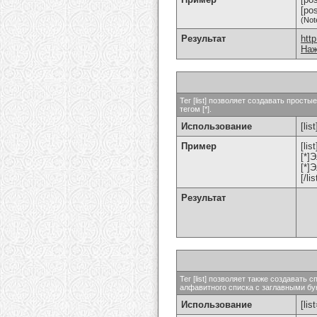
[po
(Not
Результат
htt
Наж
Тег [list] позволяет создавать прос
тегом [*].
Использование
[list
Пример
[list
[*]
[*]
[/lis
Результат
Тег [list] позволяет также создават
алфавитного списка с заглавными бук
Использование
[lis