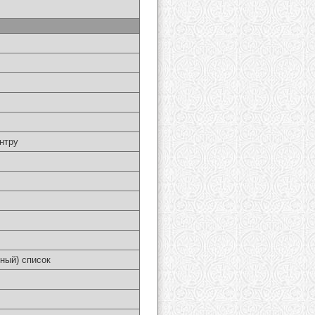
нтру
ный) список