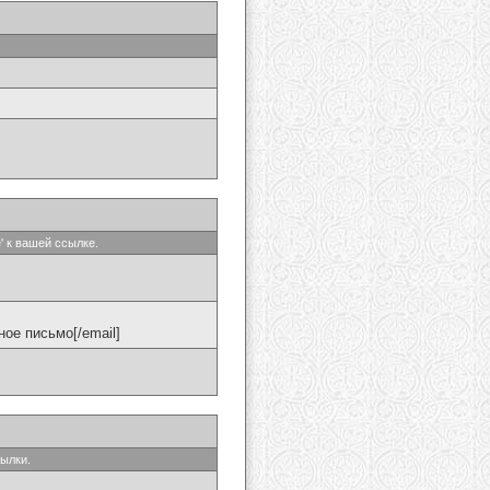
' к вашей ссылке.
ое письмо[/email]
сылки.