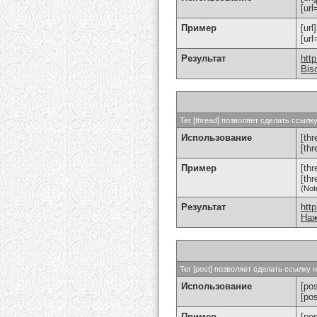
[url
Пример
[url
[ur
Результат
htt
Bis
Тег [thread] позволяет сделать ссыл
Использование
[thr
[th
Пример
[th
[th
(Not
Результат
htt
Наж
Тег [post] позволяет сделать ссылку
Использование
[pos
[po
Пример
[po