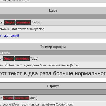
Цвет
or=
Опция
]
значение
[/color]
lor=blue]Этот текст синий[/color]
т текст синий
Размер шрифта
р шрифта.
ze=
Опция
]
значение
[/size]
ze=+2]Этот текст в два раза больше нормального[/size]
тот текст в два раза больше нормальног
Шрифт
t=
Опция
]
значение
[/font]
nt=courier]Этот текст написан шрифтом Courier[/font]