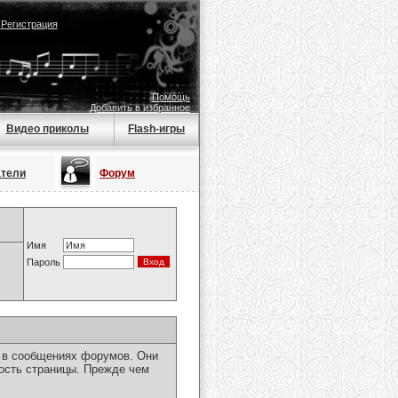
|
Регистрация
Помощь
Добавить в избранное
Видео приколы
Flash-игры
атели
Форум
Имя
Пароль
я в сообщениях форумов. Они
ость страницы. Прежде чем