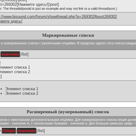
st=269302]Нажмите здесь![/post]
e: The threadid/postid is just an example and may not link to a valid thread/post.)
p://www.bisound.com/forum/showthread.php?p=269302#post269302
мите здесь!
Маркированные списки
тые и нумерованные списки с различными опциями. В пределах одного тега списка кажд
]
значение
[/list]
]
Элемент списка 1
Элемент списка 2
t]
Элемент списка 1
Элемент списка 2
Расширенный (нумерованный) список
ь списки с некоторыми дополнительными опциями. Для нумерованного списка опция долж
вами - значение A, с прописными буквами - значение а. Для больших римских цифр - I,
t=
Опция
]
значение
[/list]