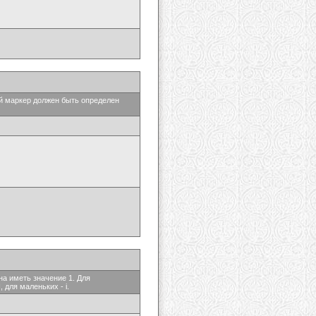
ый маркер должен быть определен
на иметь значение 1. Для
 для маленьких - i.