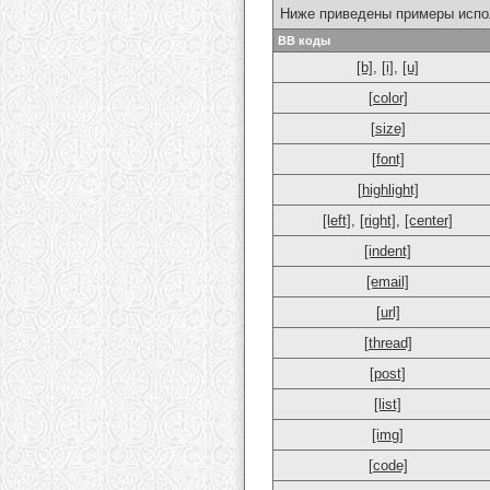
Ниже приведены примеры испо
BB коды
[b]
,
[i]
,
[u]
[color]
[size]
[font]
[highlight]
[left]
,
[right]
,
[center]
[indent]
[email]
[url]
[thread]
[post]
[list]
[img]
[code]