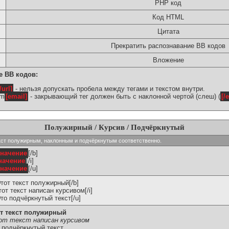
PHP код
Код HTML
Цитата
Прекратить распознавание BB кодов
Вложение
е BB кодов:
/url]
- нельзя допускать пробела между тегами и текстом внутри.
om
[email]
- закрывающий тег должен быть с наклонной чертой (слеш) (
[/
Полужирный / Курсив / Подчёркнутый
ь текст полужирным, наклонным и подчёркнутым соответственно.
значение
[/b]
начение
[/i]
значение
[/u]
Этот текст полужирный[/b]
Этот текст написан курсивом[/i]
Это подчёркнутый текст[/u]
т текст полужирный
т текст написан курсивом
 подчёркнутый текст