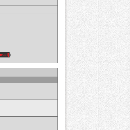
email]
)