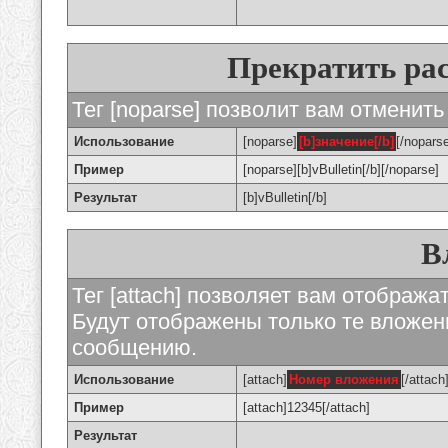
Прекратить ра
Тег [noparse] позволит вам отменить
Использование
[noparse]
[b]значение[/b]
[/nopars
Пример
[noparse][b]vBulletin[/b][/noparse]
Результат
[b]vBulletin[/b]
В
Тег [attach] позволяет вам отображ
Будут отображены только те вложе
сообщению.
Использование
[attach]
Номер вложения
[/attach
Пример
[attach]12345[/attach]
Результат