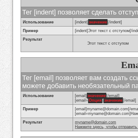
Тег [indent] позволяет сделать отступ
Использование
[indent]
значение
[/indent]
Пример
[indent]Этот текст с отступом[/ind
Результат
Этот текст с отступом
Ema
Тег [email] позволяет вам создать с
можете добавить необязательный па
Использование
[email]
значение
[/email]
[email=
Опция
]
значение
[/email]
Пример
[email]myname@domain.com[/emai
[email=myname@domain.com]Нажми
Результат
myname@domain.com
Нажмите здесь, чтобы отправить