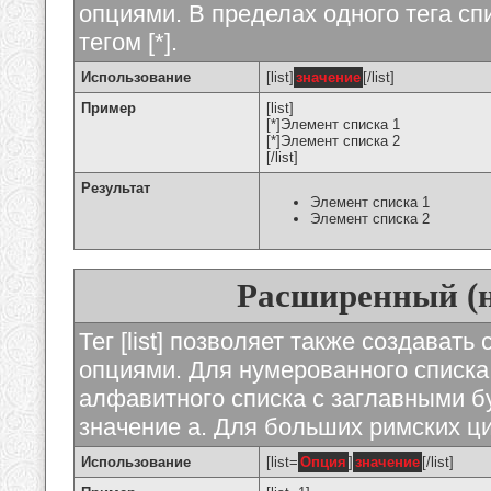
опциями. В пределах одного тега с
тегом [*].
Использование
[list]
значение
[/list]
Пример
[list]
[*]Элемент списка 1
[*]Элемент списка 2
[/list]
Результат
Элемент списка 1
Элемент списка 2
Расширенный (
Тег [list] позволяет также создават
опциями. Для нумерованного списка
алфавитного списка с заглавными бу
значение а. Для больших римских циф
Использование
[list=
Опция
]
значение
[/list]