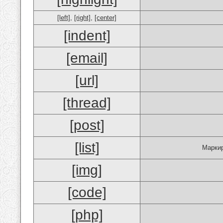
[left]
,
[right]
,
[center]
[indent]
[email]
[url]
[thread]
[post]
[list]
Маркир
[img]
[code]
[php]