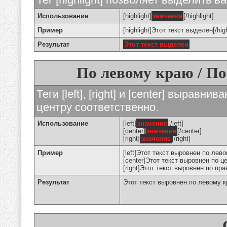
Использование
[highlight]
значение
[/highlight]
Пример
[highlight]Этот текст выделен[/high
Результат
Этот текст выделен
По левому краю / По
Теги [left], [right] и [center] вырав
центру соответственно.
Использование
[left]
значение
[/left]
[center]
значение
[/center]
[right]
значение
[/right]
Пример
[left]Этот текст выровнен по левом
[center]Этот текст выровнен по це
[right]Этот текст выровнен по пра
Результат
Этот текст выровнен по левому 