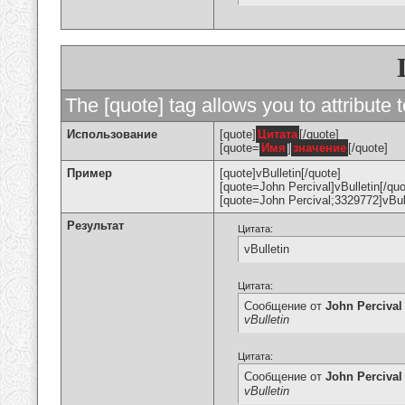
The [quote] tag allows you to attribute 
Использование
[quote]
Цитата
[/quote]
[quote=
Имя
]
значение
[/quote]
Пример
[quote]vBulletin[/quote]
[quote=John Percival]vBulletin[/quo
[quote=John Percival;3329772]vBull
Результат
Цитата:
vBulletin
Цитата:
Сообщение от
John Percival
vBulletin
Цитата:
Сообщение от
John Percival
vBulletin