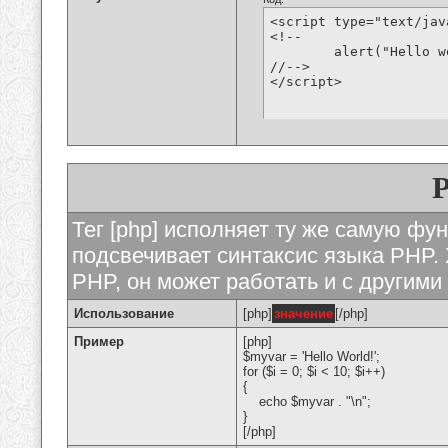
<script type="text/jav
<!--

	alert("Hello world!");

//-->

</script>
Тег [php] исполняет ту же самую функ
подсвечивает синтаксис языка PHP. 
PHP, он может работать и с другими
Использование
[php]
значение
[/php]
Пример
[php]
$myvar = 'Hello World!';
for ($
i = 0; $i < 10; $i++)
{
echo $myvar . "\n";
}
[/php]