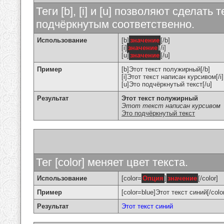
Теги [b], [i] и [u] позволяют сделат
подчёркнутым соответственно.
Использование
[b]
значение
[/b]
[i]
значение
[/i]
[u]
значение
[/u]
Пример
[b]Этот текст полужирный[/b]
[i]Этот текст написан курсивом[/i]
[u]Это подчёркнутый текст[/u]
Результат
Этот текст полужирный
Этот текст написан курсивом
Это подчёркнутый текст
Тег [color] меняет цвет текста.
Использование
[color=
Опция
]
значение
[/color]
Пример
[color=blue]Этот текст синий[/colo
Результат
Этот текст синий