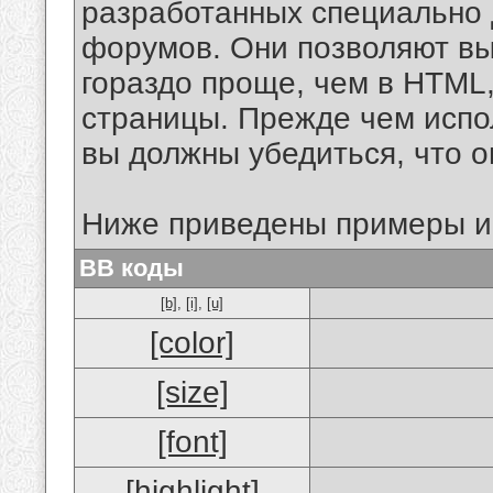
разработанных специально 
форумов. Они позволяют в
гораздо проще, чем в HTML
страницы. Прежде чем испо
вы должны убедиться, что 
Ниже приведены примеры и
BB коды
[b]
,
[i]
,
[u]
[color]
[size]
[font]
[highlight]