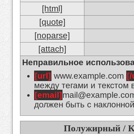
[html]
[quote]
[noparse]
[attach]
Неправильное использова
[url]
www.example.com
[/
между тегами и текстом 
[email]
mail@example.co
должен быть с наклонной
Полужирный / К