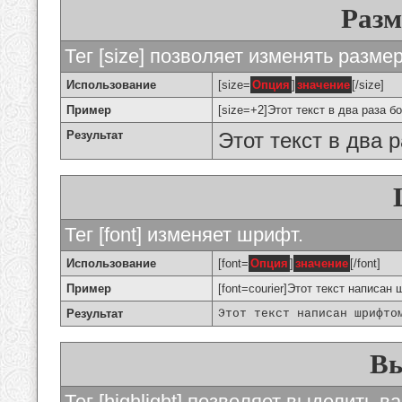
Разм
Тег [size] позволяет изменять разме
Использование
[size=
Опция
]
значение
[/size]
Пример
[size=+2]Этот текст в два раза б
Результат
Этот текст в два 
Тег [font] изменяет шрифт.
Использование
[font=
Опция
]
значение
[/font]
Пример
[font=courier]Этот текст написан 
Результат
Этот текст написан шрифто
Вы
Тег [highlight] позволяет выделить ва