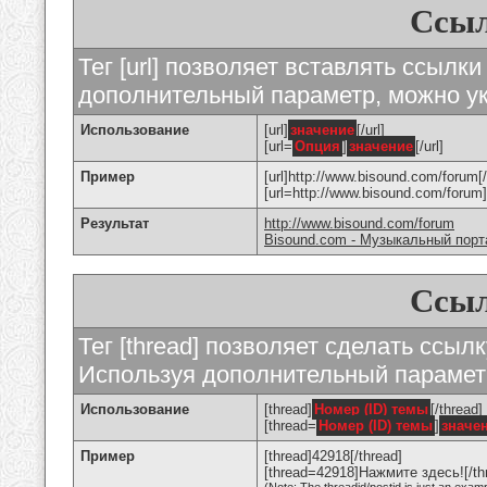
Ссыл
Тег [url] позволяет вставлять ссылк
дополнительный параметр, можно ук
Использование
[url]
значение
[/url]
[url=
Опция
]
значение
[/url]
Пример
[url]http://www.bisound.com/forum[/
[url=http://www.bisound.com/foru
Результат
http://www.bisound.com/forum
Bisound.com - Музыкальный порт
Ссыл
Тег [thread] позволяет сделать ссылк
Используя дополнительный параметр
Использование
[thread]
Номер (ID) темы
[/thread]
[thread=
Номер (ID) темы
]
значе
Пример
[thread]42918[/thread]
[thread=42918]Нажмите здесь![/th