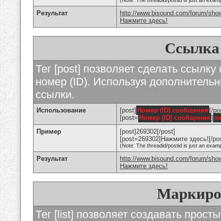
(Note: The threadid/postid is just an examp
Результат
http://www.bisound.com/forum/sho
Нажмите здесь!
Ссылка
Тег [post] позволяет сделать ссылку
номер (ID). Используя дополнитель
ссылки.
Использование
[post]
Номер (ID) сообщения
[/po
[post=
Номер (ID) сообщения
]
з
Пример
[post]269302[/post]
[post=269302]Нажмите здесь![/pos
(Note: The threadid/postid is just an examp
Результат
http://www.bisound.com/forum/sh
Нажмите здесь!
Маркиро
Тег [list] позволяет создавать прос