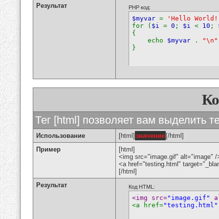
Результат
PHP код:
$myvar
=
'Hello World!
for (
$i
=
0
;
$i
<
10
;
{
echo
$myvar
.
"\n"
}
К
Тег [html] позволяет вам выделить 
Использование
[html]
значение
[/html]
Пример
[html]
<img src="image.gif" alt="image" /
<a href="testing.html" target="_bl
[/html]
Результат
Код HTML:
<img src=
"image.gif"
 a
<a href=
"testing.html"