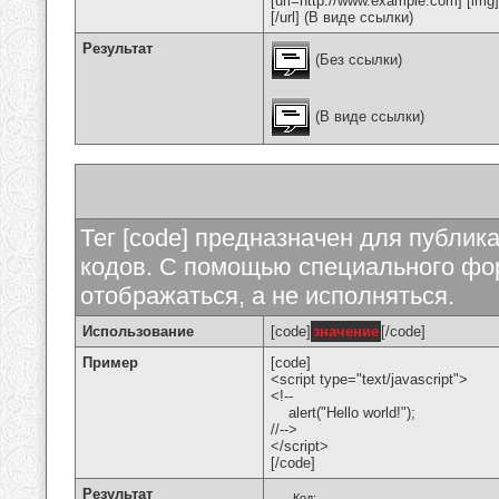
[url=http://www.example.com] [img
[/url] (В виде ссылки)
Результат
(Без ссылки)
(В виде ссылки)
Тег [code] предназначен для публи
кодов. С помощью специального фор
отображаться, а не исполняться.
Использование
[code]
значение
[/code]
Пример
[code]
<script type="text/javascript">
<!--
alert("Hello world!");
//-->
</script>
[/code]
Результат
Код: