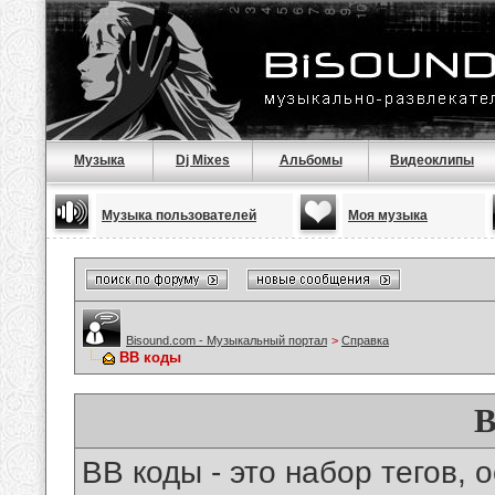
Музыка
Dj Mixes
Альбомы
Видеоклипы
Музыка пользователей
Моя музыка
Bisound.com - Музыкальный портал
>
Справка
BB коды
B
BB коды - это набор тегов,