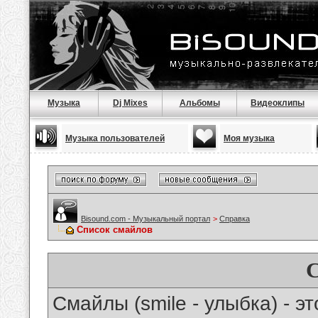
Музыка
Dj Mixes
Альбомы
Видеоклипы
Музыка пользователей
Моя музыка
Bisound.com - Музыкальный портал
>
Справка
Список смайлов
Смайлы (smile - улыбка) - 