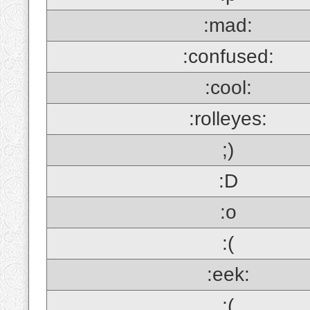
:mad:
:confused:
:cool:
:rolleyes:
;)
:D
:o
:(
:eek:
;(