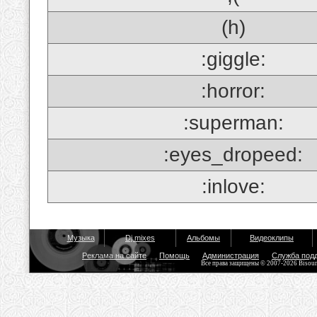
(h)
:giggle:
:horror:
:superman:
:eyes_dropeed:
:inlove:
Музыка
Dj mixes
Альбомы
Видеоклипы
Реклама на сайте
Помощь
Администрация
Служба под
Все права защищены © 2007-2026 Bisou