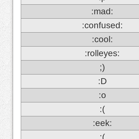
:mad:
:confused:
:cool:
:rolleyes:
;)
:D
:o
:(
:eek:
;(