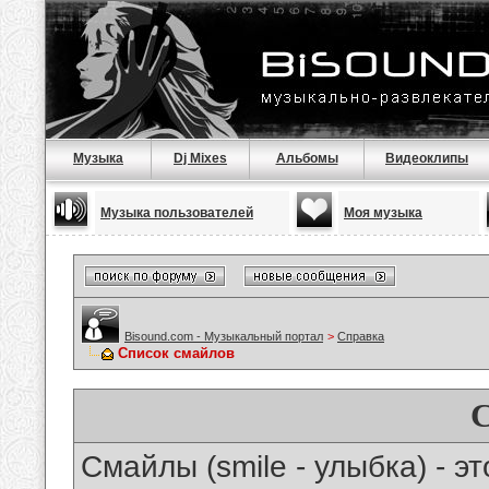
Музыка
Dj Mixes
Альбомы
Видеоклипы
Музыка пользователей
Моя музыка
Bisound.com - Музыкальный портал
>
Справка
Список смайлов
Смайлы (smile - улыбка) - 