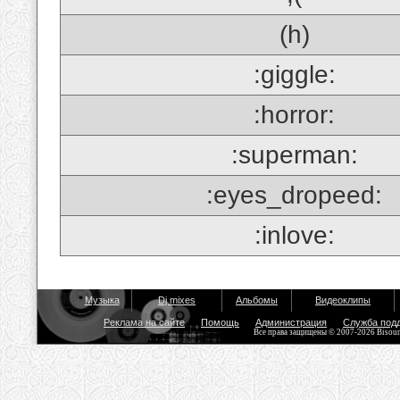
(h)
:giggle:
:horror:
:superman:
:eyes_dropeed:
:inlove:
Музыка
Dj mixes
Альбомы
Видеоклипы
Реклама на сайте
Помощь
Администрация
Служба под
Все права защищены © 2007-2026 Bisou