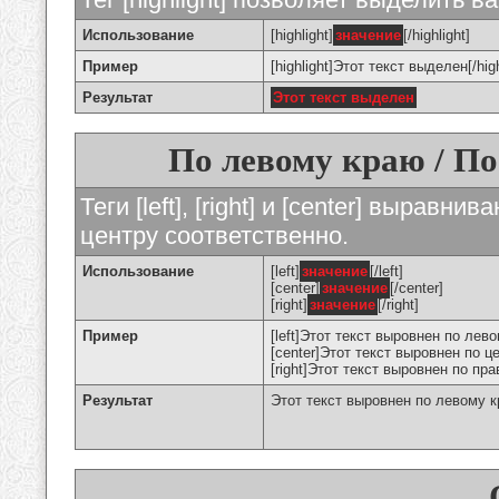
Использование
[highlight]
значение
[/highlight]
Пример
[highlight]Этот текст выделен[/high
Результат
Этот текст выделен
По левому краю / По
Теги [left], [right] и [center] вырав
центру соответственно.
Использование
[left]
значение
[/left]
[center]
значение
[/center]
[right]
значение
[/right]
Пример
[left]Этот текст выровнен по левом
[center]Этот текст выровнен по це
[right]Этот текст выровнен по пра
Результат
Этот текст выровнен по левому 