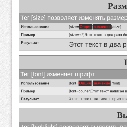
Разм
Тег [size] позволяет изменять разме
Использование
[size=
Опция
]
значение
[/size]
Пример
[size=+2]Этот текст в два раза б
Результат
Этот текст в два 
Тег [font] изменяет шрифт.
Использование
[font=
Опция
]
значение
[/font]
Пример
[font=courier]Этот текст написан 
Результат
Этот текст написан шрифто
Вы
Тег [highlight] позволяет выделить ва