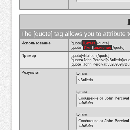
The [quote] tag allows you to attribute 
Использование
[quote]
Цитата
[/quote]
[quote=
Имя
]
значение
[/quote]
Пример
[quote]vBulletin[/quote]
[quote=John Percival]vBulletin[/quo
[quote=John Percival;3328959]vBull
Результат
Цитата:
vBulletin
Цитата:
Сообщение от
John Percival
vBulletin
Цитата:
Сообщение от
John Percival
vBulletin