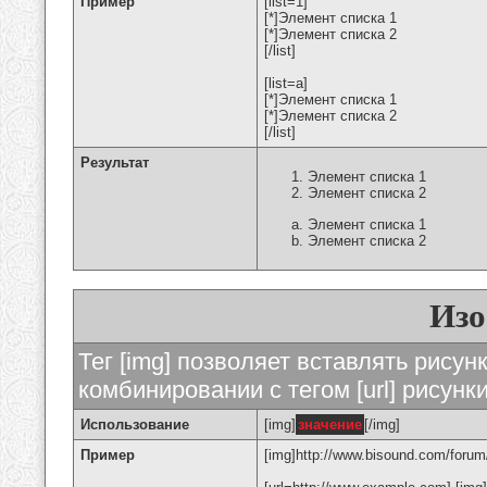
Пример
[list=1]
[*]Элемент списка 1
[*]Элемент списка 2
[/list]
[list=a]
[*]Элемент списка 1
[*]Элемент списка 2
[/list]
Результат
Элемент списка 1
Элемент списка 2
Элемент списка 1
Элемент списка 2
Изо
Тег [img] позволяет вставлять рису
комбинировании с тегом [url] рисунк
Использование
[img]
значение
[/img]
Пример
[img]http://www.bisound.com/forum