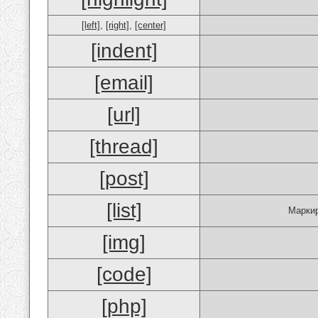
[left]
,
[right]
,
[center]
[indent]
[email]
[url]
[thread]
[post]
[list]
Маркир
[img]
[code]
[php]