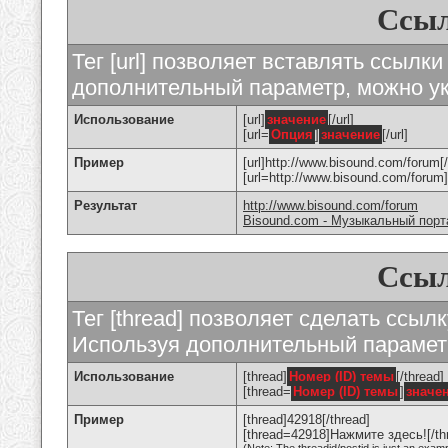
Ссыл
Тег [url] позволяет вставлять ссылк
дополнительный параметр, можно ук
Использование
[url]
значение
[/url]
[url=
Опция
]
значение
[/url]
Пример
[url]http://www.bisound.com/forum[/
[url=http://www.bisound.com/foru
Результат
http://www.bisound.com/forum
Bisound.com - Музыкальный порт
Ссыл
Тег [thread] позволяет сделать ссылк
Используя дополнительный параметр
Использование
[thread]
Номер (ID) темы
[/thread]
[thread=
Номер (ID) темы
]
значе
Пример
[thread]42918[/thread]
[thread=42918]Нажмите здесь![/th