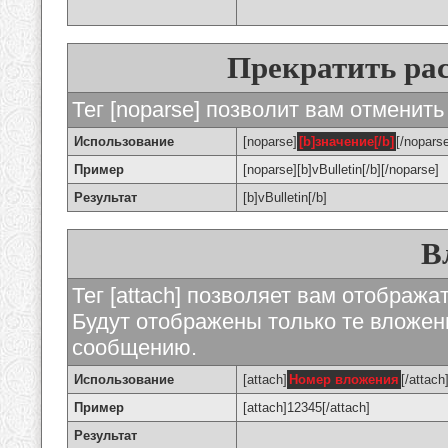
Прекратить ра
Тег [noparse] позволит вам отменить
Использование
[noparse]
[b]значение[/b]
[/nopars
Пример
[noparse][b]vBulletin[/b][/noparse]
Результат
[b]vBulletin[/b]
В
Тег [attach] позволяет вам отображ
Будут отображены только те вложе
сообщению.
Использование
[attach]
Номер вложения
[/attach
Пример
[attach]12345[/attach]
Результат