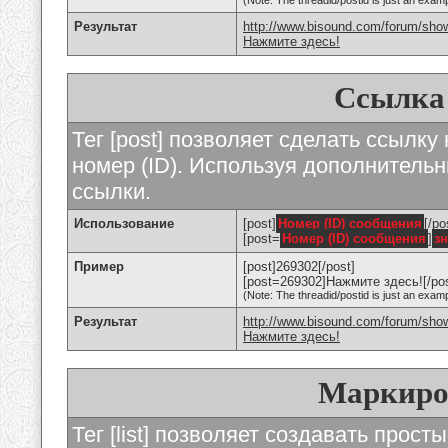
(Note: The threadid/postid is just an examp
Результат
http://www.bisound.com/forum/sho
Нажмите здесь!
Ссылка
Тег [post] позволяет сделать ссылку
номер (ID). Используя дополнитель
ссылки.
Использование
[post]
Номер (ID) сообщения
[/po
[post=
Номер (ID) сообщения
]
з
Пример
[post]269302[/post]
[post=269302]Нажмите здесь![/pos
(Note: The threadid/postid is just an examp
Результат
http://www.bisound.com/forum/sh
Нажмите здесь!
Маркиро
Тег [list] позволяет создавать прос