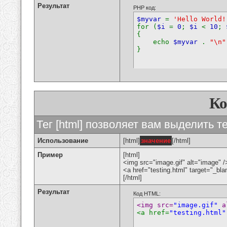
Результат
PHP код:
$myvar
=
'Hello World!
for (
$i
=
0
;
$i
<
10
;
{
echo
$myvar
.
"\n"
}
К
Тег [html] позволяет вам выделить 
Использование
[html]
значение
[/html]
Пример
[html]
<img src="image.gif" alt="image" /
<a href="testing.html" target="_bl
[/html]
Результат
Код HTML:
<img src=
"image.gif"
 a
<a href=
"testing.html"