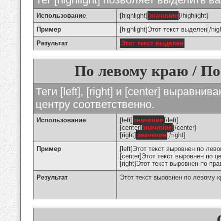
Использование
[highlight]
значение
[/highlight]
Пример
[highlight]Этот текст выделен[/high
Результат
Этот текст выделен
По левому краю / По
Теги [left], [right] и [center] вырав
центру соответственно.
Использование
[left]
значение
[/left]
[center]
значение
[/center]
[right]
значение
[/right]
Пример
[left]Этот текст выровнен по левом
[center]Этот текст выровнен по це
[right]Этот текст выровнен по пра
Результат
Этот текст выровнен по левому 