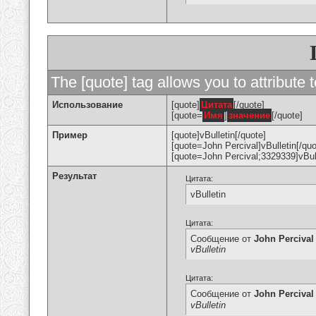
The [quote] tag allows you to attribute 
Использование
[quote]
Цитата
[/quote]
[quote=
Имя
]
значение
[/quote]
Пример
[quote]vBulletin[/quote]
[quote=John Percival]vBulletin[/quo
[quote=John Percival;3329339]vBull
Результат
Цитата:
vBulletin
Цитата:
Сообщение от
John Percival
vBulletin
Цитата:
Сообщение от
John Percival
vBulletin