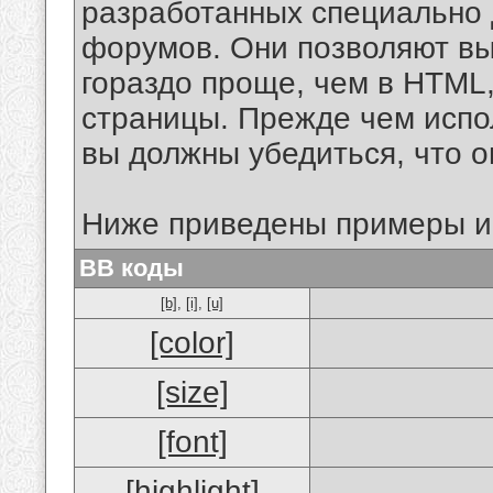
разработанных специально 
форумов. Они позволяют в
гораздо проще, чем в HTML
страницы. Прежде чем испо
вы должны убедиться, что 
Ниже приведены примеры и
BB коды
[b]
,
[i]
,
[u]
[color]
[size]
[font]
[highlight]