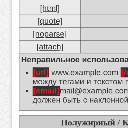
[html]
[quote]
[noparse]
[attach]
Неправильное использова
[url]
www.example.com
[/
между тегами и текстом 
[email]
mail@example.co
должен быть с наклонной
Полужирный / К