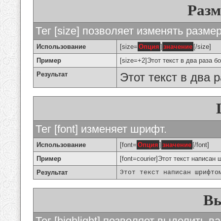
Разм
Тег [size] позволяет изменять разме
Использование
[size=
Опция
]
значение
[/size]
Пример
[size=+2]Этот текст в два раза б
Результат
Этот текст в два 
Тег [font] изменяет шрифт.
Использование
[font=
Опция
]
значение
[/font]
Пример
[font=courier]Этот текст написан 
Результат
Этот текст написан шрифто
Вы
Тег [highlight] позволяет выделить ва