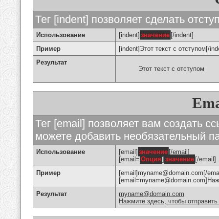
Тег [indent] позволяет сделать отступ
Использование
[indent]
значение
[/indent]
Пример
[indent]Этот текст с отступом[/ind
Результат
Этот текст с отступом
Ema
Тег [email] позволяет вам создать с
можете добавить необязательный па
Использование
[email]
значение
[/email]
[email=
Опция
]
значение
[/email]
Пример
[email]myname@domain.com[/emai
[email=myname@domain.com]Нажми
Результат
myname@domain.com
Нажмите здесь, чтобы отправить