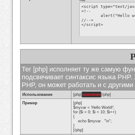
<script type="text/jav
<!--

	alert("Hello world!");

//-->

</script>
Тег [php] исполняет ту же самую функ
подсвечивает синтаксис языка PHP. 
PHP, он может работать и с другими
Использование
[php]
значение
[/php]
Пример
[php]
$myvar = 'Hello World!';
for ($
i = 0; $i < 10; $i++)
{
echo $myvar . "\n";
}
[/php]