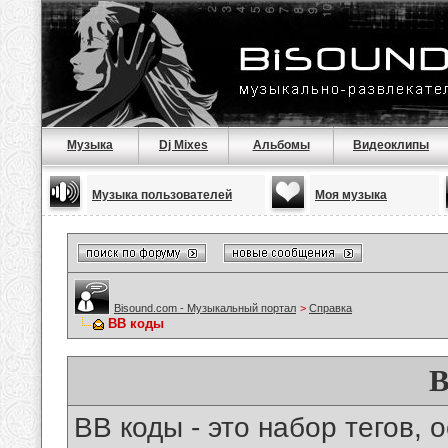
Музыка
Dj Mixes
Альбомы
Видеоклипы
Музыка пользователей
Моя музыка
Bisound.com - Музыкальный портал
>
Справка
BB коды
B
BB коды - это набор тегов,