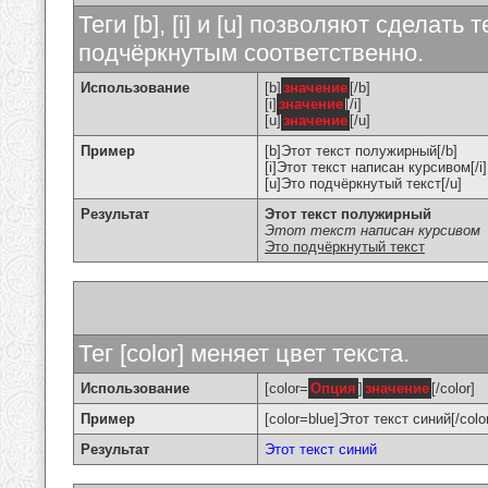
Теги [b], [i] и [u] позволяют сделат
подчёркнутым соответственно.
Использование
[b]
значение
[/b]
[i]
значение
[/i]
[u]
значение
[/u]
Пример
[b]Этот текст полужирный[/b]
[i]Этот текст написан курсивом[/i]
[u]Это подчёркнутый текст[/u]
Результат
Этот текст полужирный
Этот текст написан курсивом
Это подчёркнутый текст
Тег [color] меняет цвет текста.
Использование
[color=
Опция
]
значение
[/color]
Пример
[color=blue]Этот текст синий[/colo
Результат
Этот текст синий