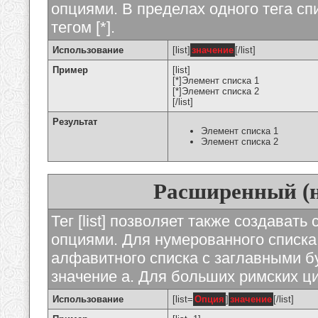
опциями. В пределах одного тега с
тегом [*].
Использование
[list]
значение
[/list]
Пример
[list]
[*]Элемент списка 1
[*]Элемент списка 2
[/list]
Результат
Элемент списка 1
Элемент списка 2
Расширенный (
Тег [list] позволяет также создават
опциями. Для нумерованного списка
алфавитного списка с заглавными бу
значение а. Для больших римских циф
Использование
[list=
Опция
]
значение
[/list]