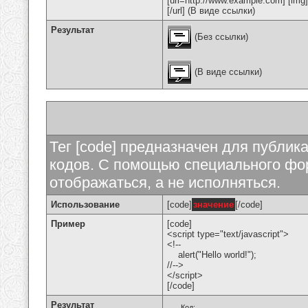
[url=http://www.example.com] [img
[/url] (В виде ссылки)
Результат
(Без ссылки)
(В виде ссылки)
Тег [code] предназначен для публи
кодов. С помощью специального фор
отображаться, а не исполняться.
Использование
[code]
значение
[/code]
Пример
[code]
<script type="text/javascript">
<!--
alert("Hello world!");
//-->
</script>
[/code]
Результат
Код: