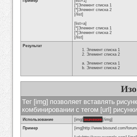
Пример
[list=1]
[*]Элемент списка 1
[*]Элемент списка 2
[/list]
[list=a]
[*]Элемент списка 1
[*]Элемент списка 2
[/list]
Результат
Элемент списка 1
Элемент списка 2
Элемент списка 1
Элемент списка 2
Изо
Тег [img] позволяет вставлять рису
комбинировании с тегом [url] рисунк
Использование
[img]
значение
[/img]
Пример
[img]http://www.bisound.com/forum