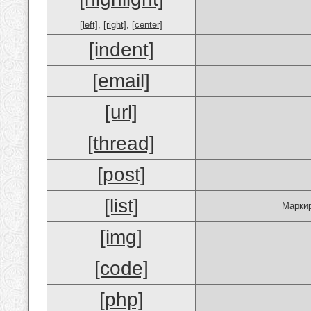
[left]
,
[right]
,
[center]
[indent]
[email]
[url]
[thread]
[post]
[list]
Маркир
[img]
[code]
[php]