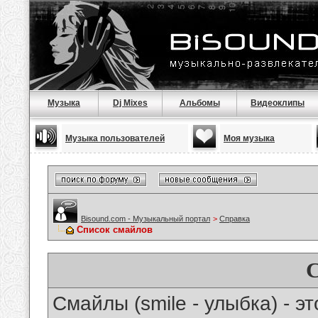
Музыка
Dj Mixes
Альбомы
Видеоклипы
Музыка пользователей
Моя музыка
Bisound.com - Музыкальный портал
>
Справка
Список смайлов
Смайлы (smile - улыбка) - 