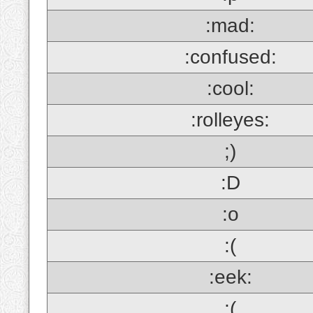
:mad:
:confused:
:cool:
:rolleyes:
;)
:D
:o
:(
:eek:
;(