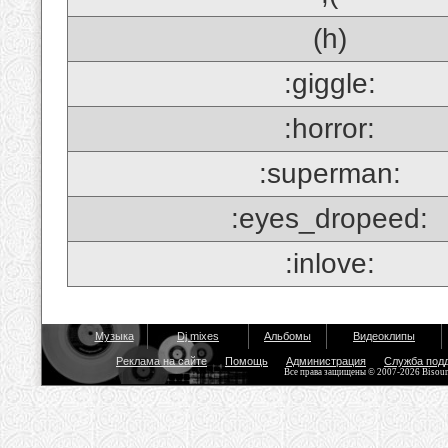
(h)
:giggle:
:horror:
:superman:
:eyes_dropeed:
:inlove:
Музыка
Dj mixes
Альбомы
Видеоклипы
Реклама на сайте
Помощь
Администрация
Служба под
Все права защищены © 2007-2026 Bisou