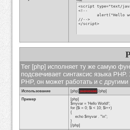
<script type="text/jav
<!--

	alert("Hello world!");

//-->

</script>
Тег [php] исполняет ту же самую функ
подсвечивает синтаксис языка PHP. 
PHP, он может работать и с другими
Использование
[php]
значение
[/php]
Пример
[php]
$myvar = 'Hello World!';
for ($
i = 0; $i < 10; $i++)
{
echo $myvar . "\n";
}
[/php]