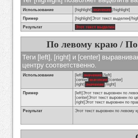
Использование
[highlight]
значение
[/highlight]
Пример
[highlight]Этот текст выделен[/high
Результат
Этот текст выделен
По левому краю / По
Теги [left], [right] и [center] вырав
центру соответственно.
Использование
[left]
значение
[/left]
[center]
значение
[/center]
[right]
значение
[/right]
Пример
[left]Этот текст выровнен по левом
[center]Этот текст выровнен по це
[right]Этот текст выровнен по пра
Результат
Этот текст выровнен по левому 