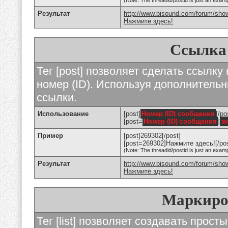
(Note: The threadid/postid is just an examp
Результат
http://www.bisound.com/forum/sho
Нажмите здесь!
Ссылка
Тег [post] позволяет сделать ссылку
номер (ID). Используя дополнитель
ссылки.
Использование
[post]
Номер (ID) сообщения
[/po
[post=
Номер (ID) сообщения
]
з
Пример
[post]269302[/post]
[post=269302]Нажмите здесь![/pos
(Note: The threadid/postid is just an examp
Результат
http://www.bisound.com/forum/sh
Нажмите здесь!
Маркиро
Тег [list] позволяет создавать прос