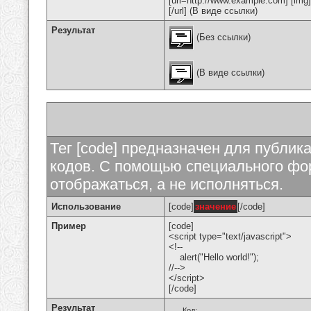
[url=http://www.example.com] [img
[/url] (В виде ссылки)
Результат
(Без ссылки)
(В виде ссылки)
Тег [code] предназначен для публи
кодов. С помощью специального фор
отображаться, а не исполняться.
Использование
[code]
значение
[/code]
Пример
[code]
<script type="text/javascript">
<!--
alert("Hello world!");
//-->
</script>
[/code]
Результат
Код: