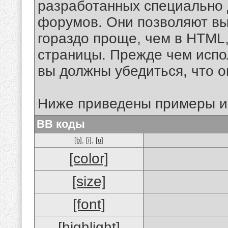
разработанных специально 
форумов. Они позволяют в
гораздо проще, чем в HTML
страницы. Прежде чем испо
вы должны убедиться, что 
Ниже приведены примеры и
BB коды
[b]
,
[i]
,
[u]
[color]
[size]
[font]
[highlight]