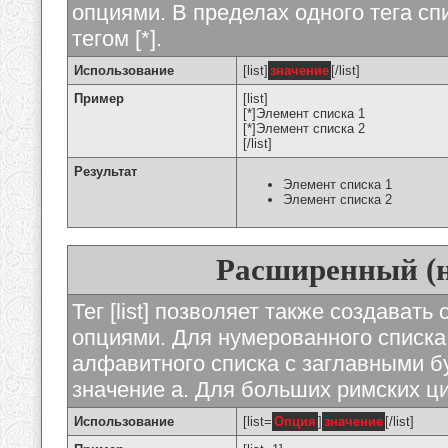
опциями. В пределах одного тега с
тегом [*].
Использование
[list]
значение
[/list]
Пример
[list]
[*]Элемент списка 1
[*]Элемент списка 2
[/list]
Результат
Элемент списка 1
Элемент списка 2
Расширенный (
Тег [list] позволяет также создават
опциями. Для нумерованного списка
алфавитного списка с заглавными бу
значение а. Для больших римских циф
Использование
[list=
Опция
]
значение
[/list]