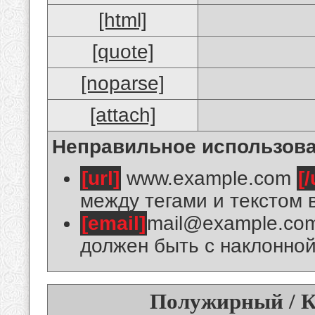
[html]
[quote]
[noparse]
[attach]
Неправильное использова
[url]
www.example.com
[/
между тегами и текстом 
[email]
mail@example.co
должен быть с наклонной
Полужирный / К