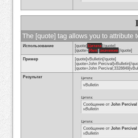
The [quote] tag allows you to attribute 
Использование
[quote]
Цитата
[/quote]
[quote=
Имя
]
значение
[/quote]
Пример
[quote]vBulletin[/quote]
[quote=John Percival]vBulletin[/quo
[quote=John Percival;3328849]vBull
Результат
Цитата:
vBulletin
Цитата:
Сообщение от
John Percival
vBulletin
Цитата:
Сообщение от
John Percival
vBulletin