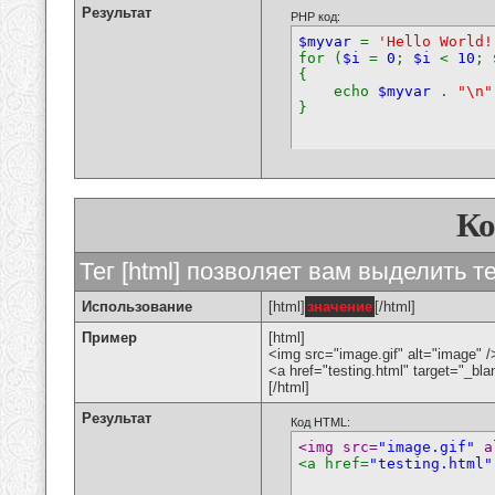
Результат
PHP код:
$myvar
=
'Hello World!
for (
$i
=
0
;
$i
<
10
;
{
echo
$myvar
.
"\n"
}
К
Тег [html] позволяет вам выделить 
Использование
[html]
значение
[/html]
Пример
[html]
<img src="image.gif" alt="image" /
<a href="testing.html" target="_bl
[/html]
Результат
Код HTML:
<img src=
"image.gif"
 a
<a href=
"testing.html"