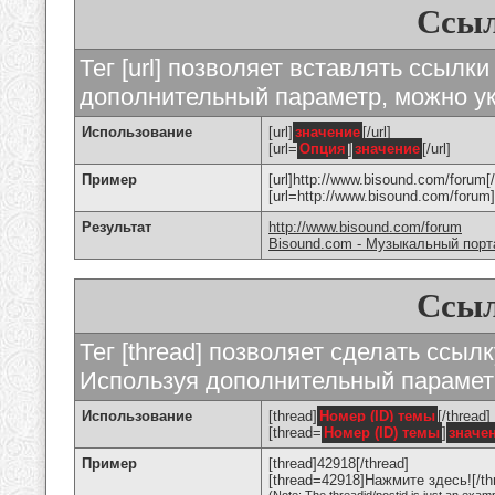
Ссыл
Тег [url] позволяет вставлять ссылк
дополнительный параметр, можно ук
Использование
[url]
значение
[/url]
[url=
Опция
]
значение
[/url]
Пример
[url]http://www.bisound.com/forum[/
[url=http://www.bisound.com/foru
Результат
http://www.bisound.com/forum
Bisound.com - Музыкальный порт
Ссыл
Тег [thread] позволяет сделать ссылк
Используя дополнительный параметр
Использование
[thread]
Номер (ID) темы
[/thread]
[thread=
Номер (ID) темы
]
значе
Пример
[thread]42918[/thread]
[thread=42918]Нажмите здесь![/th