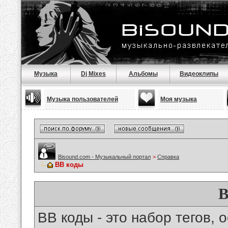
Музыка
Dj Mixes
Альбомы
Видеоклипы
Музыка пользователей
Моя музыка
Bisound.com - Музыкальный портал
>
Справка
BB коды
B
BB коды - это набор тегов,