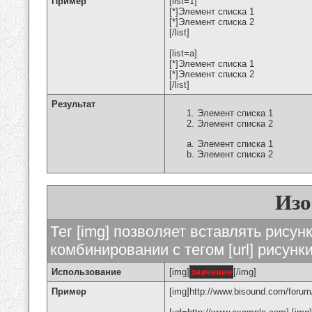
Пример
[list=1]
[*]Элемент списка 1
[*]Элемент списка 2
[/list]
[list=a]
[*]Элемент списка 1
[*]Элемент списка 2
[/list]
Результат
Элемент списка 1
Элемент списка 2
Элемент списка 1
Элемент списка 2
Изо
Тег [img] позволяет вставлять рису
комбинировании с тегом [url] рисунк
Использование
[img]
значение
[/img]
Пример
[img]http://www.bisound.com/forum