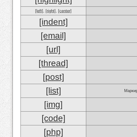
[left]
,
[right]
,
[center]
[indent]
[email]
[url]
[thread]
[post]
[list]
Маркир
[img]
[code]
[php]