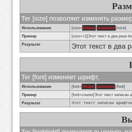
Разм
Тег [size] позволяет изменять разме
Использование
[size=
Опция
]
значение
[/size]
Пример
[size=+2]Этот текст в два раза б
Результат
Этот текст в два 
Тег [font] изменяет шрифт.
Использование
[font=
Опция
]
значение
[/font]
Пример
[font=courier]Этот текст написан 
Результат
Этот текст написан шрифто
Вы
Тег [highlight] позволяет выделить ва