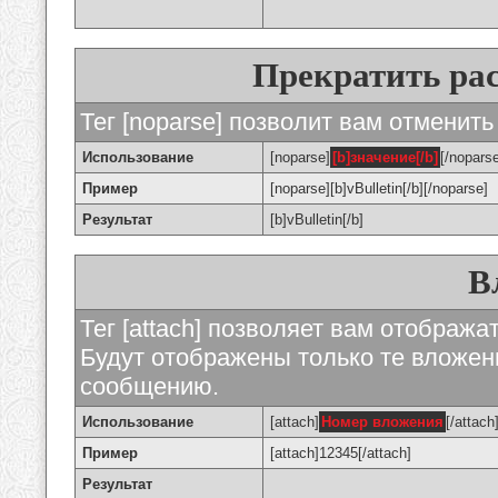
Прекратить ра
Тег [noparse] позволит вам отменить
Использование
[noparse]
[b]значение[/b]
[/nopars
Пример
[noparse][b]vBulletin[/b][/noparse]
Результат
[b]vBulletin[/b]
В
Тег [attach] позволяет вам отображ
Будут отображены только те вложе
сообщению.
Использование
[attach]
Номер вложения
[/attach
Пример
[attach]12345[/attach]
Результат