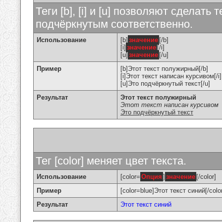
Теги [b], [i] и [u] позволяют сделат
подчёркнутым соответственно.
Использование
[b]
значение
[/b]
[i]
значение
[/i]
[u]
значение
[/u]
Пример
[b]Этот текст полужирный[/b]
[i]Этот текст написан курсивом[/i]
[u]Это подчёркнутый текст[/u]
Результат
Этот текст полужирный
Этот текст написан курсивом
Это подчёркнутый текст
Тег [color] меняет цвет текста.
Использование
[color=
Опция
]
значение
[/color]
Пример
[color=blue]Этот текст синий[/colo
Результат
Этот текст синий