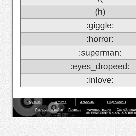
(h)
:giggle:
:horror:
:superman:
:eyes_dropeed:
:inlove:
Музыка
Dj mixes
Альбомы
Видеоклипы
Реклама на сайте
Помощь
Администрация
Служба под
Все права защищены © 2007-2026 Bisou