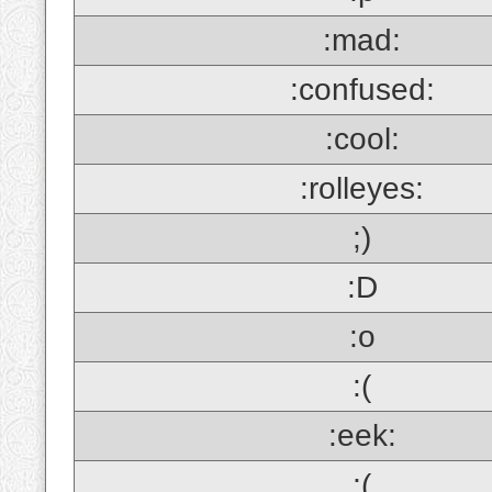
:mad:
:confused:
:cool:
:rolleyes:
;)
:D
:o
:(
:eek:
;(