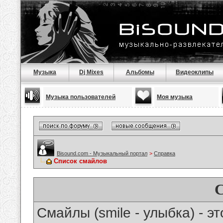
Музыка
Dj Mixes
Альбомы
Видеоклипы
Музыка пользователей
Моя музыка
Bisound.com - Музыкальный портал
>
Справка
Список смайлов
Смайлы (smile - улыбка) - 