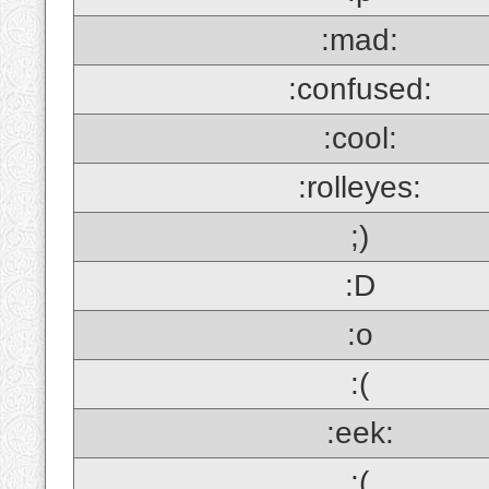
:mad:
:confused:
:cool:
:rolleyes:
;)
:D
:o
:(
:eek:
;(