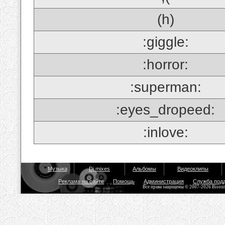
(h)
:giggle:
:horror:
:superman:
:eyes_dropeed:
:inlove:
Музыка
Dj mixes
Альбомы
Видеоклипы
Реклама на сайте
Помощь
Администрация
Служба под
Все права защищены © 2007-2026 Bisou