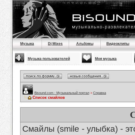
Музыка
Dj Mixes
Альбомы
Видеоклипы
Музыка пользователей
Моя музыка
Bisound.com - Музыкальный портал
>
Справка
Список смайлов
Смайлы (smile - улыбка) - 