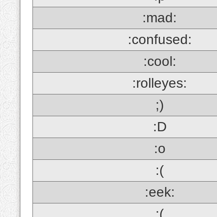
:mad:
:confused:
:cool:
:rolleyes:
;)
:D
:o
:(
:eek:
;(