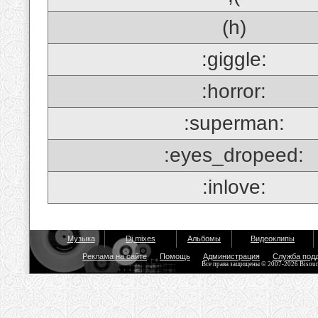
(h)
:giggle:
:horror:
:superman:
:eyes_dropeed:
:inlove:
Музыка
Dj mixes
Альбомы
Видеоклипы
Реклама на сайте
Помощь
Администрация
Служба под
Все права защищены © 2007-2026 Bisou