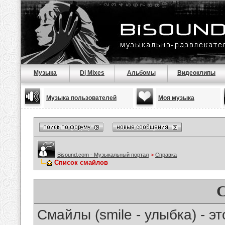
Музыка
Dj Mixes
Альбомы
Видеоклипы
Музыка пользователей
Моя музыка
Bisound.com - Музыкальный портал
>
Справка
Список смайлов
Смайлы (smile - улыбка) - 