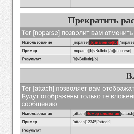
Прекратить ра
Тег [noparse] позволит вам отменить
Использование
[noparse]
[b]значение[/b]
[/nopars
Пример
[noparse][b]vBulletin[/b][/noparse]
Результат
[b]vBulletin[/b]
В
Тег [attach] позволяет вам отображ
Будут отображены только те вложе
сообщению.
Использование
[attach]
Номер вложения
[/attach
Пример
[attach]12345[/attach]
Результат