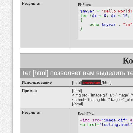
Результат
PHP код:
$myvar
=
'Hello World!
for (
$i
=
0
;
$i
<
10
;
{
echo
$myvar
.
"\n"
}
К
Тег [html] позволяет вам выделить 
Использование
[html]
значение
[/html]
Пример
[html]
<img src="image.gif" alt="image" /
<a href="testing.html" target="_bl
[/html]
Результат
Код HTML:
<img src=
"image.gif"
 a
<a href=
"testing.html"