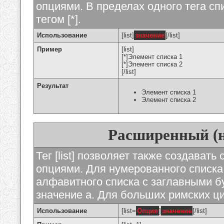
опциями. В пределах одного тега с
тегом [*].
Использование
[list]
значение
[/list]
Пример
[list]
[*]Элемент списка 1
[*]Элемент списка 2
[/list]
Результат
Элемент списка 1
Элемент списка 2
Расширенный (
Тег [list] позволяет также создават
опциями. Для нумерованного списка
алфавитного списка с заглавными бу
значение а. Для больших римских циф
Использование
[list=
Опция
]
значение
[/list]