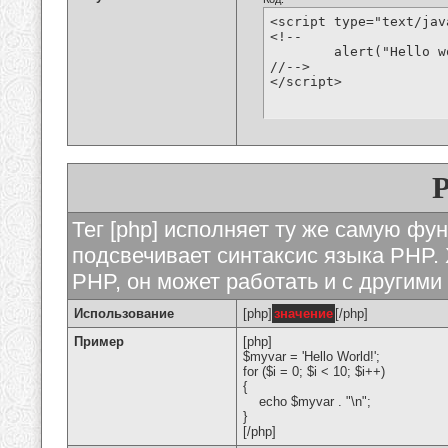
<script type="text/jav
<!--

	alert("Hello world!");

//-->

</script>
Тег [php] исполняет ту же самую функ
подсвечивает синтаксис языка PHP. 
PHP, он может работать и с другими
Использование
[php]
значение
[/php]
Пример
[php]
$myvar = 'Hello World!';
for ($
i = 0; $i < 10; $i++)
{
echo $myvar . "\n";
}
[/php]