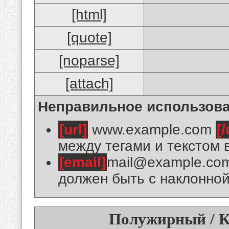
[html]
[quote]
[noparse]
[attach]
Неправильное использова
[url]
www.example.com
[/
между тегами и текстом 
[email]
mail@example.co
должен быть с наклонной
Полужирный / К