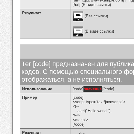
[url=http://www.example.com] [img
[/url] (В виде ссылки)
Результат
(Без ссылки)
(В виде ссылки)
Тег [code] предназначен для публи
кодов. С помощью специального фор
отображаться, а не исполняться.
Использование
[code]
значение
[/code]
Пример
[code]
<script type="text/javascript">
<!--
alert("Hello world!");
//-->
</script>
[/code]
Результат
Код: