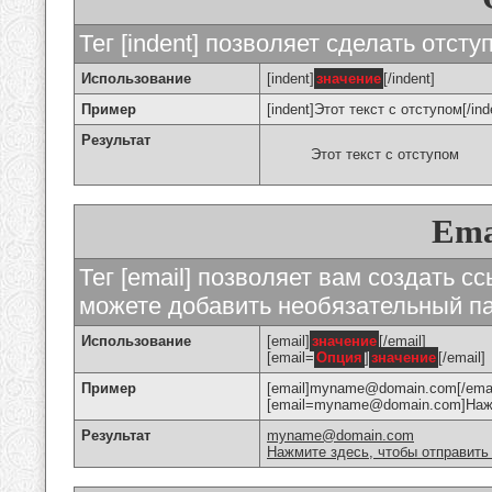
Тег [indent] позволяет сделать отступ
Использование
[indent]
значение
[/indent]
Пример
[indent]Этот текст с отступом[/ind
Результат
Этот текст с отступом
Ema
Тег [email] позволяет вам создать с
можете добавить необязательный па
Использование
[email]
значение
[/email]
[email=
Опция
]
значение
[/email]
Пример
[email]myname@domain.com[/emai
[email=myname@domain.com]Нажми
Результат
myname@domain.com
Нажмите здесь, чтобы отправить