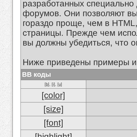
разработанных специально 
форумов. Они позволяют в
гораздо проще, чем в HTML
страницы. Прежде чем испо
вы должны убедиться, что 
Ниже приведены примеры и
BB коды
[b]
,
[i]
,
[u]
[color]
[size]
[font]
[highlight]