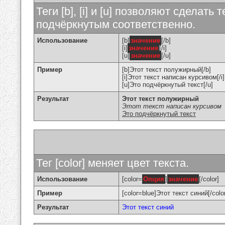
Теги [b], [i] и [u] позволяют сделат
подчёркнутым соответственно.
Использование
[b]
значение
[/b]
[i]
значение
[/i]
[u]
значение
[/u]
Пример
[b]Этот текст полужирный[/b]
[i]Этот текст написан курсивом[/i]
[u]Это подчёркнутый текст[/u]
Результат
Этот текст полужирный
Этот текст написан курсивом
Это подчёркнутый текст
Тег [color] меняет цвет текста.
Использование
[color=
Опция
]
значение
[/color]
Пример
[color=blue]Этот текст синий[/colo
Результат
Этот текст синий