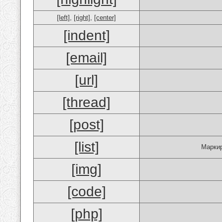
[left]
,
[right]
,
[center]
[indent]
[email]
[url]
[thread]
[post]
[list]
Маркир
[img]
[code]
[php]