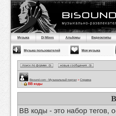
Музыка
Dj Mixes
Альбомы
Видеоклипы
Музыка пользователей
Моя музыка
Bisound.com - Музыкальный портал
>
Справка
BB коды
B
BB коды - это набор тегов,