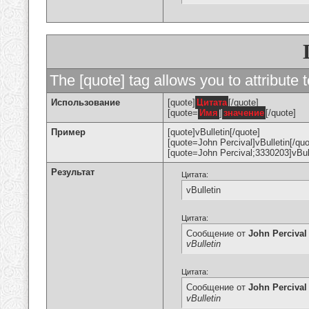
The [quote] tag allows you to attribute 
Использование
[quote]
Цитата
[/quote]
[quote=
Имя
]
значение
[/quote]
Пример
[quote]vBulletin[/quote]
[quote=John Percival]vBulletin[/quo
[quote=John Percival;3330203]vBull
Результат
Цитата:
vBulletin
Цитата:
Сообщение от
John Percival
vBulletin
Цитата:
Сообщение от
John Percival
vBulletin