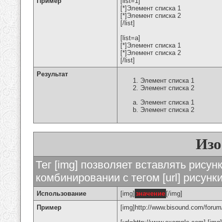
Пример
[list=1]
[*]Элемент списка 1
[*]Элемент списка 2
[/list]
[list=a]
[*]Элемент списка 1
[*]Элемент списка 2
[/list]
Результат
Элемент списка 1
Элемент списка 2
Элемент списка 1
Элемент списка 2
Изо
Тег [img] позволяет вставлять рису
комбинировании с тегом [url] рисунк
Использование
[img]
значение
[/img]
Пример
[img]http://www.bisound.com/forum