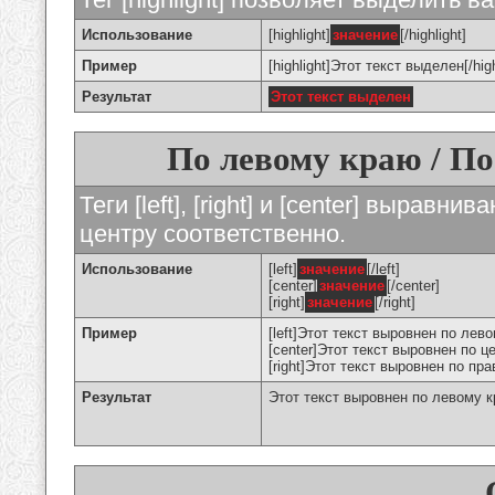
Использование
[highlight]
значение
[/highlight]
Пример
[highlight]Этот текст выделен[/high
Результат
Этот текст выделен
По левому краю / По
Теги [left], [right] и [center] вырав
центру соответственно.
Использование
[left]
значение
[/left]
[center]
значение
[/center]
[right]
значение
[/right]
Пример
[left]Этот текст выровнен по левом
[center]Этот текст выровнен по це
[right]Этот текст выровнен по пра
Результат
Этот текст выровнен по левому 