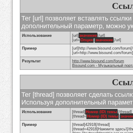
Ссыл
Тег [url] позволяет вставлять ссылк
дополнительный параметр, можно ук
Использование
[url]
значение
[/url]
[url=
Опция
]
значение
[/url]
Пример
[url]http://www.bisound.com/forum[/
[url=http://www.bisound.com/foru
Результат
http://www.bisound.com/forum
Bisound.com - Музыкальный порт
Ссыл
Тег [thread] позволяет сделать ссылк
Используя дополнительный параметр
Использование
[thread]
Номер (ID) темы
[/thread]
[thread=
Номер (ID) темы
]
значе
Пример
[thread]42918[/thread]
[thread=42918]Нажмите здесь![/th