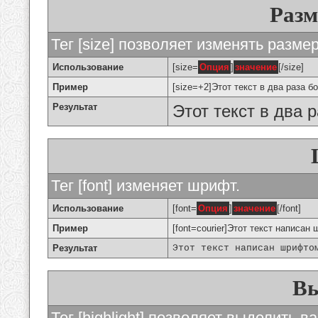
Разм
Тег [size] позволяет изменять разме
Использование
[size=
Опция
]
значение
[/size]
Пример
[size=+2]Этот текст в два раза б
Результат
Этот текст в два 
Тег [font] изменяет шрифт.
Использование
[font=
Опция
]
значение
[/font]
Пример
[font=courier]Этот текст написан 
Результат
Этот текст написан шрифто
Вы
Тег [highlight] позволяет выделить ва