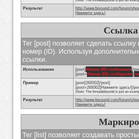
(Note: The threadid/postid is just an examp
Результат
http://www.bisound.com/forum/sho
Нажмите здесь!
Ссылка
Тег [post] позволяет сделать ссылку
номер (ID). Используя дополнитель
ссылки.
Использование
[post]
Номер (ID) сообщения
[/po
[post=
Номер (ID) сообщения
]
з
Пример
[post]269302[/post]
[post=269302]Нажмите здесь![/pos
(Note: The threadid/postid is just an examp
Результат
http://www.bisound.com/forum/sh
Нажмите здесь!
Маркиро
Тег [list] позволяет создавать прос