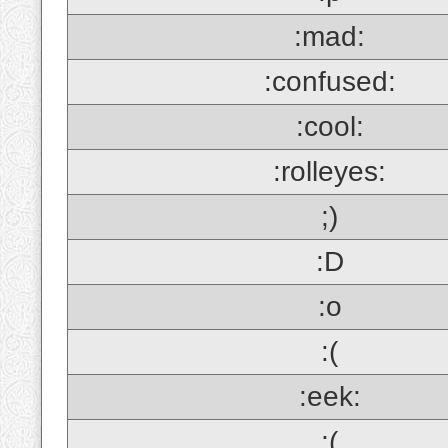
:mad:
:confused:
:cool:
:rolleyes:
;)
:D
:o
:(
:eek:
;(