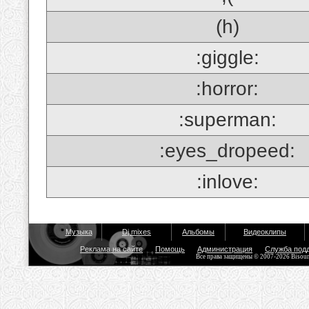
(h)
:giggle:
:horror:
:superman:
:eyes_dropeed:
:inlove:
Музыка
Dj mixes
Альбомы
Видеоклипы
Реклама на сайте
Помощь
Администрация
Служба под
Все права защищены © 2007-2026 Bisou