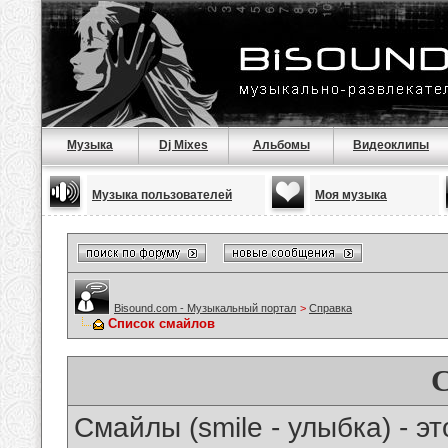
Музыка
Dj Mixes
Альбомы
Видеоклипы
Музыка пользователей
Моя музыка
Bisound.com - Музыкальный портал
>
Справка
Список смайлов
Смайлы (smile - улыбка) - 