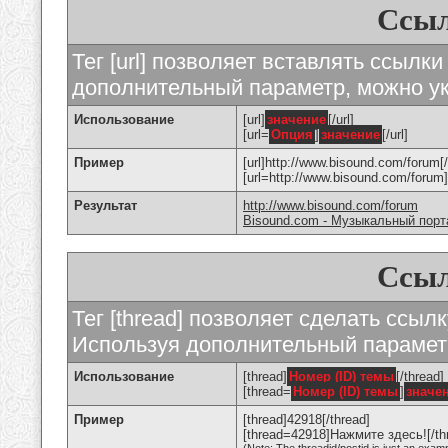
Ссыл
Тег [url] позволяет вставлять ссылк
дополнительный параметр, можно ук
Использование
[url]
значение
[/url]
[url=
Опция
]
значение
[/url]
Пример
[url]http://www.bisound.com/forum[/
[url=http://www.bisound.com/foru
Результат
http://www.bisound.com/forum
Bisound.com - Музыкальный порт
Ссыл
Тег [thread] позволяет сделать ссылк
Используя дополнительный параметр
Использование
[thread]
Номер (ID) темы
[/thread]
[thread=
Номер (ID) темы
]
значе
Пример
[thread]42918[/thread]
[thread=42918]Нажмите здесь![/th