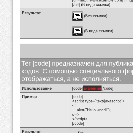
[url=http://www.example.com] [img
[/url] (В виде ссылки)
Результат
(Без ссылки)
(В виде ссылки)
Тег [code] предназначен для публи
кодов. С помощью специального фор
отображаться, а не исполняться.
Использование
[code]
значение
[/code]
Пример
[code]
<script type="text/javascript">
<!--
alert("Hello world!");
//-->
</script>
[/code]
Результат
Код: