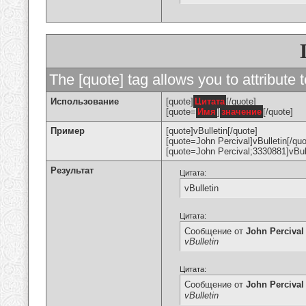
The [quote] tag allows you to attribute 
Использование
[quote]
Цитата
[/quote]
[quote=
Имя
]
значение
[/quote]
Пример
[quote]vBulletin[/quote]
[quote=John Percival]vBulletin[/quo
[quote=John Percival;3330881]vBull
Результат
Цитата:
vBulletin
Цитата:
Сообщение от
John Percival
vBulletin
Цитата:
Сообщение от
John Percival
vBulletin