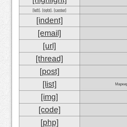
[left]
,
[right]
,
[center]
[indent]
[email]
[url]
[thread]
[post]
[list]
Маркир
[img]
[code]
[php]