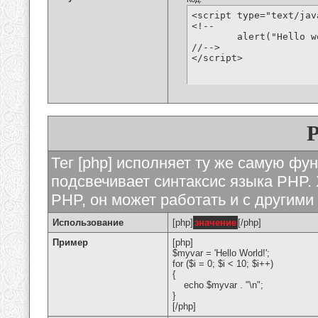
<script type="text/jav
<!--

	alert("Hello world!");

//-->

</script>
Тег [php] исполняет ту же самую функ
подсвечивает синтаксис языка PHP. 
PHP, он может работать и с другими
Использование
[php]
значение
[/php]
Пример
[php]
$myvar = 'Hello World!';
for ($
i = 0; $i < 10; $i++)
{
echo $myvar . "\n";
}
[/php]