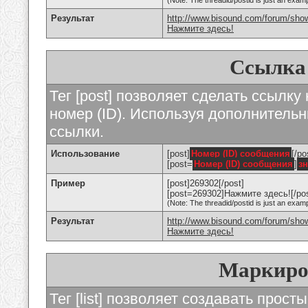
(Note: The threadid/postid is just an examp
Результат
http://www.bisound.com/forum/sho
Нажмите здесь!
Ссылка
Тег [post] позволяет сделать ссылку
номер (ID). Используя дополнитель
ссылки.
Использование
[post]
Номер (ID) сообщения
[/po
[post=
Номер (ID) сообщения
]
з
Пример
[post]269302[/post]
[post=269302]Нажмите здесь![/pos
(Note: The threadid/postid is just an examp
Результат
http://www.bisound.com/forum/sh
Нажмите здесь!
Маркиро
Тег [list] позволяет создавать прос