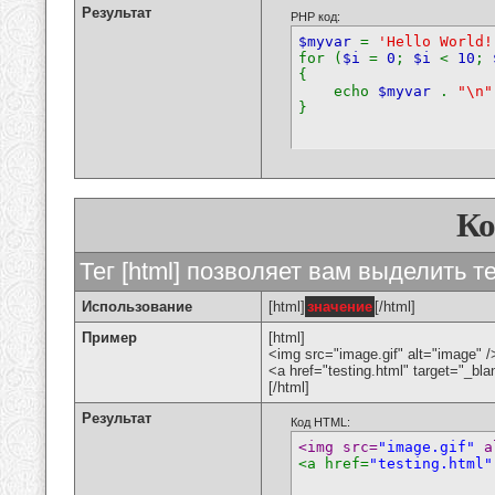
Результат
PHP код:
$myvar
=
'Hello World!
for (
$i
=
0
;
$i
<
10
;
{
echo
$myvar
.
"\n"
}
К
Тег [html] позволяет вам выделить 
Использование
[html]
значение
[/html]
Пример
[html]
<img src="image.gif" alt="image" /
<a href="testing.html" target="_bl
[/html]
Результат
Код HTML:
<img src=
"image.gif"
 a
<a href=
"testing.html"