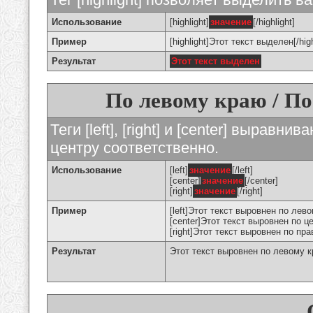
Использование
[highlight]
значение
[/highlight]
Пример
[highlight]Этот текст выделен[/high
Результат
Этот текст выделен
По левому краю / По
Теги [left], [right] и [center] вырав
центру соответственно.
Использование
[left]
значение
[/left]
[center]
значение
[/center]
[right]
значение
[/right]
Пример
[left]Этот текст выровнен по левом
[center]Этот текст выровнен по це
[right]Этот текст выровнен по пра
Результат
Этот текст выровнен по левому 