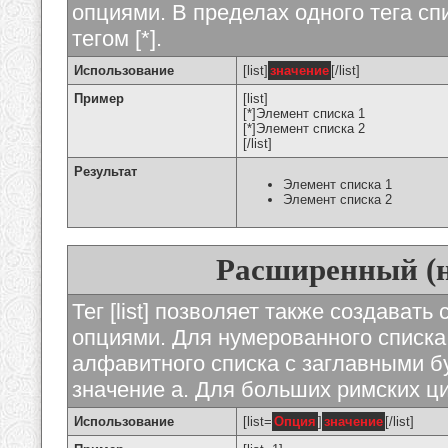
опциями. В пределах одного тега с
тегом [*].
Использование
[list]
значение
[/list]
Пример
[list]
[*]Элемент списка 1
[*]Элемент списка 2
[/list]
Результат
Элемент списка 1
Элемент списка 2
Расширенный (
Тег [list] позволяет также создават
опциями. Для нумерованного списка
алфавитного списка с заглавными бу
значение а. Для больших римских циф
Использование
[list=
Опция
]
значение
[/list]