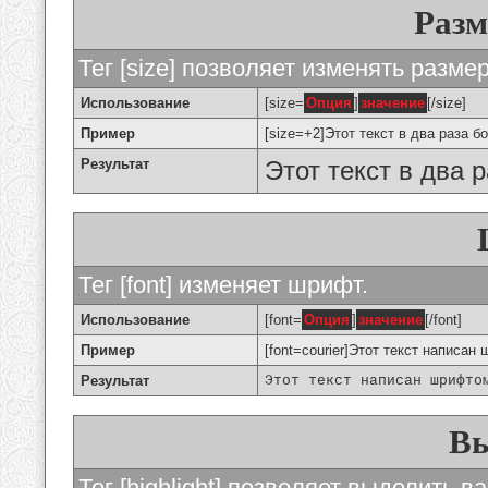
Разм
Тег [size] позволяет изменять разме
Использование
[size=
Опция
]
значение
[/size]
Пример
[size=+2]Этот текст в два раза б
Результат
Этот текст в два 
Тег [font] изменяет шрифт.
Использование
[font=
Опция
]
значение
[/font]
Пример
[font=courier]Этот текст написан 
Результат
Этот текст написан шрифто
Вы
Тег [highlight] позволяет выделить ва