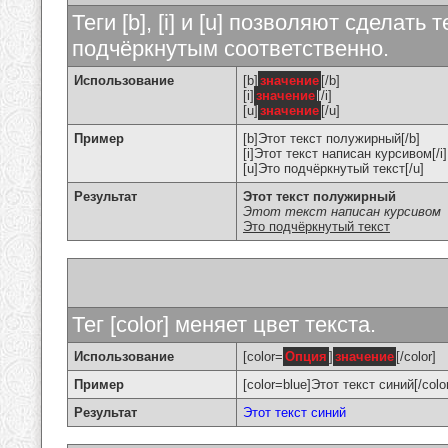
Теги [b], [i] и [u] позволяют сделат
подчёркнутым соответственно.
Использование
[b]
значение
[/b]
[i]
значение
[/i]
[u]
значение
[/u]
Пример
[b]Этот текст полужирный[/b]
[i]Этот текст написан курсивом[/i]
[u]Это подчёркнутый текст[/u]
Результат
Этот текст полужирный
Этот текст написан курсивом
Это подчёркнутый текст
Тег [color] меняет цвет текста.
Использование
[color=
Опция
]
значение
[/color]
Пример
[color=blue]Этот текст синий[/colo
Результат
Этот текст синий