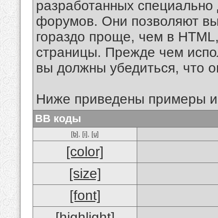
разработанных специально 
форумов. Они позволяют в
гораздо проще, чем в HTML
страницы. Прежде чем испо
вы должны убедиться, что 
Ниже приведены примеры и
BB коды
[b]
,
[i]
,
[u]
[color]
[size]
[font]
[highlight]