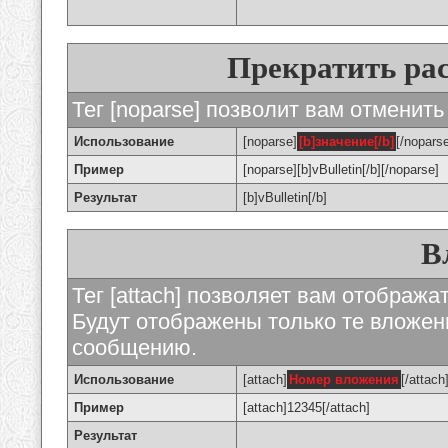
Прекратить ра
Тег [noparse] позволит вам отменить
Использование
[noparse]
[b]значение[/b]
[/nopars
Пример
[noparse][b]vBulletin[/b][/noparse]
Результат
[b]vBulletin[/b]
В
Тег [attach] позволяет вам отображ
Будут отображены только те вложе
сообщению.
Использование
[attach]
Номер вложения
[/attach
Пример
[attach]12345[/attach]
Результат