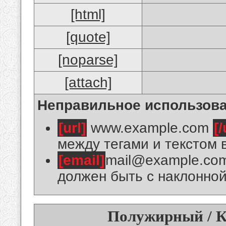
[html]
[quote]
[noparse]
[attach]
Неправильное использова
[url]
www.example.com
[/
между тегами и текстом 
[email]
mail@example.co
должен быть с наклонной
Полужирный / К