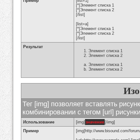
Пример
[list=1]
[*]Элемент списка 1
[*]Элемент списка 2
[/list]
[list=a]
[*]Элемент списка 1
[*]Элемент списка 2
[/list]
Результат
Элемент списка 1
Элемент списка 2
Элемент списка 1
Элемент списка 2
Изо
Тег [img] позволяет вставлять рису
комбинировании с тегом [url] рисунк
Использование
[img]
значение
[/img]
Пример
[img]http://www.bisound.com/forum