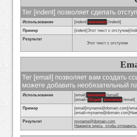
Тег [indent] позволяет сделать отступ
Использование
[indent]
значение
[/indent]
Пример
[indent]Этот текст с отступом[/ind
Результат
Этот текст с отступом
Ema
Тег [email] позволяет вам создать с
можете добавить необязательный па
Использование
[email]
значение
[/email]
[email=
Опция
]
значение
[/email]
Пример
[email]myname@domain.com[/emai
[email=myname@domain.com]Нажми
Результат
myname@domain.com
Нажмите здесь, чтобы отправить