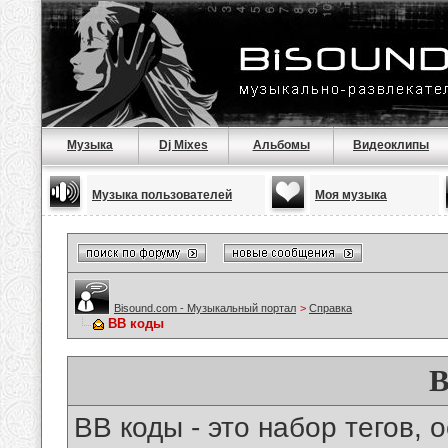
Музыка
Dj Mixes
Альбомы
Видеоклипы
Музыка пользователей
Моя музыка
Bisound.com - Музыкальный портал
>
Справка
BB коды
B
BB коды - это набор тегов,