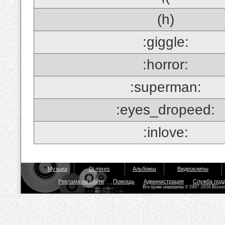
(h)
:giggle:
:horror:
:superman:
:eyes_dropeed:
:inlove:
Музыка
Dj mixes
Альбомы
Видеоклипы
Реклама на сайте
Помощь
Администрация
Служба под
Все права защищены © 2007-2026 Bisou