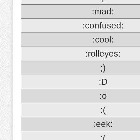
:mad:
:confused:
:cool:
:rolleyes:
;)
:D
:o
:(
:eek:
;(