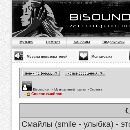
Музыка
Dj Mixes
Альбомы
Видеоклипы
Музыка пользователей
Моя музыка
Bisound.com - Музыкальный портал
>
Справка
Список смайлов
Смайлы (smile - улыбка) - 