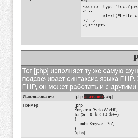
<script type="text/jav
<!--

	alert("Hello world!");

//-->

</script>
Тег [php] исполняет ту же самую функ
подсвечивает синтаксис языка PHP. 
PHP, он может работать и с другими
Использование
[php]
значение
[/php]
Пример
[php]
$myvar = 'Hello World!';
for ($
i = 0; $i < 10; $i++)
{
echo $myvar . "\n";
}
[/php]