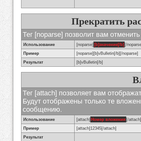
Прекратить ра
Тег [noparse] позволит вам отменить
Использование
[noparse]
[b]значение[/b]
[/nopars
Пример
[noparse][b]vBulletin[/b][/noparse]
Результат
[b]vBulletin[/b]
В
Тег [attach] позволяет вам отображ
Будут отображены только те вложе
сообщению.
Использование
[attach]
Номер вложения
[/attach
Пример
[attach]12345[/attach]
Результат