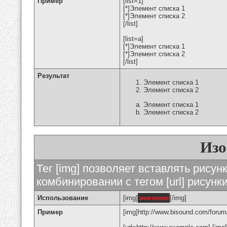
Пример
[list=1]
[*]Элемент списка 1
[*]Элемент списка 2
[/list]
[list=a]
[*]Элемент списка 1
[*]Элемент списка 2
[/list]
Результат
Элемент списка 1
Элемент списка 2
Элемент списка 1
Элемент списка 2
Изо
Тег [img] позволяет вставлять рису
комбинировании с тегом [url] рисунк
Использование
[img]
значение
[/img]
Пример
[img]http://www.bisound.com/forum