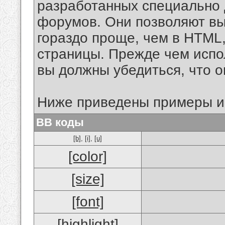
разработанных специально 
форумов. Они позволяют в
гораздо проще, чем в HTML
страницы. Прежде чем испо
вы должны убедиться, что 
Ниже приведены примеры и
BB коды
[b]
,
[i]
,
[u]
[color]
[size]
[font]
[highlight]