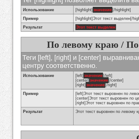
Использование
[highlight]
значение
[/highlight]
Пример
[highlight]Этот текст выделен[/high
Результат
Этот текст выделен
По левому краю / По
Теги [left], [right] и [center] вырав
центру соответственно.
Использование
[left]
значение
[/left]
[center]
значение
[/center]
[right]
значение
[/right]
Пример
[left]Этот текст выровнен по левом
[center]Этот текст выровнен по це
[right]Этот текст выровнен по пра
Результат
Этот текст выровнен по левому 