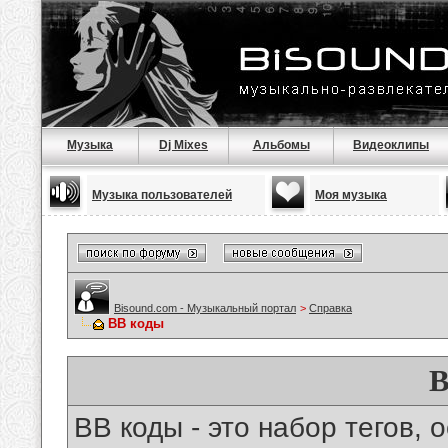
Музыка
Dj Mixes
Альбомы
Видеоклипы
Музыка пользователей
Моя музыка
Bisound.com - Музыкальный портал
>
Справка
BB коды
B
BB коды - это набор тегов,