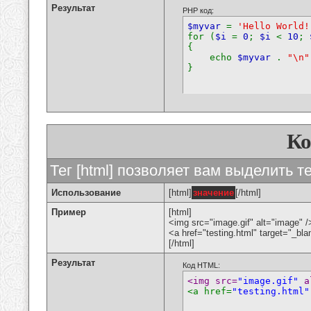
Результат
PHP код:
$myvar
=
'Hello World!
for (
$i
=
0
;
$i
<
10
;
{
echo
$myvar
.
"\n"
}
К
Тег [html] позволяет вам выделить 
Использование
[html]
значение
[/html]
Пример
[html]
<img src="image.gif" alt="image" /
<a href="testing.html" target="_bl
[/html]
Результат
Код HTML:
<img src=
"image.gif"
 a
<a href=
"testing.html"