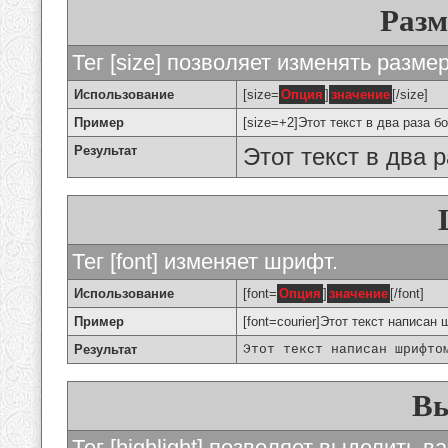
Разм
Тег [size] позволяет изменять разме
Использование
[size=
Опция
]
значение
[/size]
Пример
[size=+2]Этот текст в два раза б
Результат
Этот текст в два 
Тег [font] изменяет шрифт.
Использование
[font=
Опция
]
значение
[/font]
Пример
[font=courier]Этот текст написан 
Результат
Этот текст написан шрифто
Вы
Тег [highlight] позволяет выделить ва