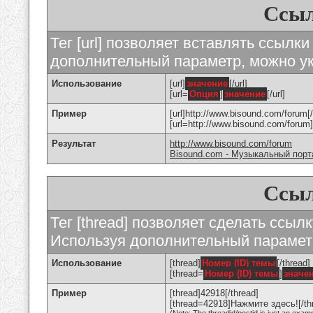
Ссыл
Тег [url] позволяет вставлять ссылк
дополнительный параметр, можно ук
Использование
[url]
значение
[/url]
[url=
Опция
]
значение
[/url]
Пример
[url]http://www.bisound.com/forum[/
[url=http://www.bisound.com/foru
Результат
http://www.bisound.com/forum
Bisound.com - Музыкальный порт
Ссыл
Тег [thread] позволяет сделать ссылк
Используя дополнительный параметр
Использование
[thread]
Номер (ID) темы
[/thread]
[thread=
Номер (ID) темы
]
значе
Пример
[thread]42918[/thread]
[thread=42918]Нажмите здесь![/th