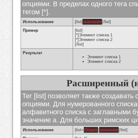
опциями. В пределах одного тега с
тегом [*].
Использование
[list]
значение
[/list]
Пример
[list]
[*]Элемент списка 1
[*]Элемент списка 2
[/list]
Результат
Элемент списка 1
Элемент списка 2
Расширенный (
Тег [list] позволяет также создават
опциями. Для нумерованного списка
алфавитного списка с заглавными бу
значение а. Для больших римских циф
Использование
[list=
Опция
]
значение
[/list]