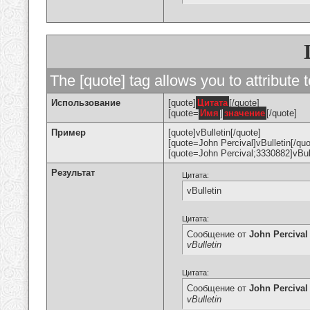
The [quote] tag allows you to attribute 
Использование
[quote]
Цитата
[/quote]
[quote=
Имя
]
значение
[/quote]
Пример
[quote]vBulletin[/quote]
[quote=John Percival]vBulletin[/quo
[quote=John Percival;3330882]vBull
Результат
Цитата:
vBulletin
Цитата:
Сообщение от
John Percival
vBulletin
Цитата:
Сообщение от
John Percival
vBulletin