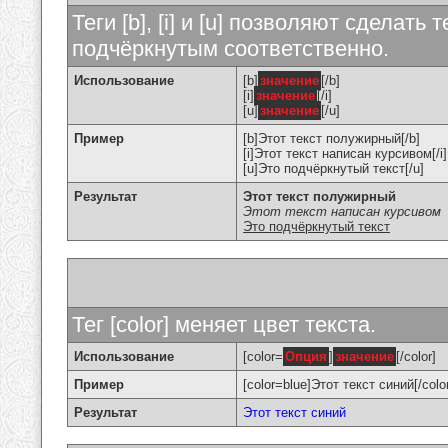
Теги [b], [i] и [u] позволяют сделат
подчёркнутым соответственно.
Использование
[b]
значение
[/b]
[i]
значение
[/i]
[u]
значение
[/u]
Пример
[b]Этот текст полужирный[/b]
[i]Этот текст написан курсивом[/i]
[u]Это подчёркнутый текст[/u]
Результат
Этот текст полужирный
Этот текст написан курсивом
Это подчёркнутый текст
Тег [color] меняет цвет текста.
Использование
[color=
Опция
]
значение
[/color]
Пример
[color=blue]Этот текст синий[/colo
Результат
Этот текст синий