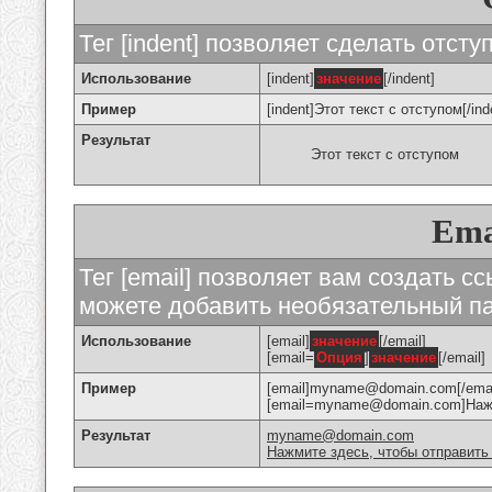
Тег [indent] позволяет сделать отступ
Использование
[indent]
значение
[/indent]
Пример
[indent]Этот текст с отступом[/ind
Результат
Этот текст с отступом
Ema
Тег [email] позволяет вам создать с
можете добавить необязательный па
Использование
[email]
значение
[/email]
[email=
Опция
]
значение
[/email]
Пример
[email]myname@domain.com[/emai
[email=myname@domain.com]Нажми
Результат
myname@domain.com
Нажмите здесь, чтобы отправить