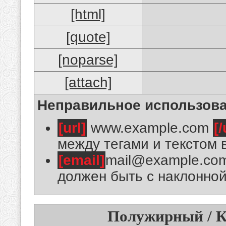
[html]
[quote]
[noparse]
[attach]
Неправильное использова
[url]
www.example.com
[/
между тегами и текстом 
[email]
mail@example.co
должен быть с наклонной
Полужирный / К