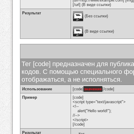
[url=http://www.example.com] [img
[/url] (В виде ссылки)
Результат
(Без ссылки)
(В виде ссылки)
Тег [code] предназначен для публи
кодов. С помощью специального фор
отображаться, а не исполняться.
Использование
[code]
значение
[/code]
Пример
[code]
<script type="text/javascript">
<!--
alert("Hello world!");
//-->
</script>
[/code]
Результат
Код: