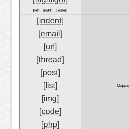
[left]
,
[right]
,
[center]
[indent]
[email]
[url]
[thread]
[post]
[list]
Маркир
[img]
[code]
[php]