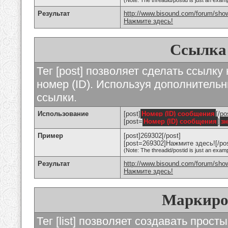
(Note: The threadid/postid is just an examp
Результат
http://www.bisound.com/forum/sho
Нажмите здесь!
Ссылка
Тег [post] позволяет сделать ссылку
номер (ID). Используя дополнитель
ссылки.
Использование
[post]
Номер (ID) сообщения
[/po
[post=
Номер (ID) сообщения
]
з
Пример
[post]269302[/post]
[post=269302]Нажмите здесь![/pos
(Note: The threadid/postid is just an examp
Результат
http://www.bisound.com/forum/sh
Нажмите здесь!
Маркиро
Тег [list] позволяет создавать прос