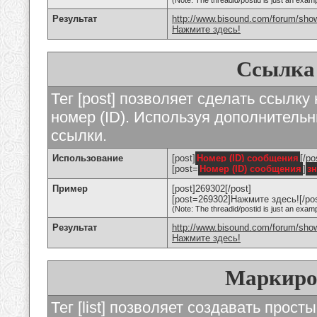
(Note: The threadid/postid is just an examp
Результат
http://www.bisound.com/forum/sho
Нажмите здесь!
Ссылка
Тег [post] позволяет сделать ссылку
номер (ID). Используя дополнитель
ссылки.
Использование
[post]
Номер (ID) сообщения
[/po
[post=
Номер (ID) сообщения
]
з
Пример
[post]269302[/post]
[post=269302]Нажмите здесь![/pos
(Note: The threadid/postid is just an examp
Результат
http://www.bisound.com/forum/sh
Нажмите здесь!
Маркиро
Тег [list] позволяет создавать прос