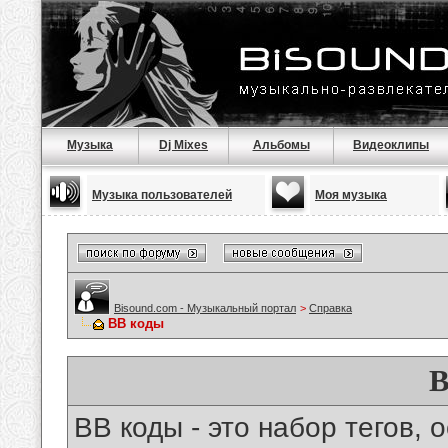
Музыка
Dj Mixes
Альбомы
Видеоклипы
Музыка пользователей
Моя музыка
Bisound.com - Музыкальный портал
>
Справка
BB коды
B
BB коды - это набор тегов,