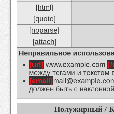
[html]
[quote]
[noparse]
[attach]
Неправильное использова
[url]
www.example.com
[/
между тегами и текстом 
[email]
mail@example.co
должен быть с наклонной
Полужирный / К