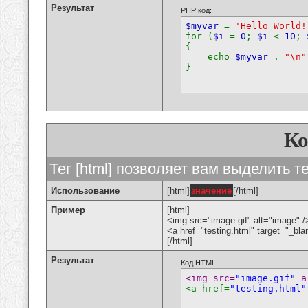
Результат
PHP код:
$myvar
=
'Hello World!
for (
$i
=
0
;
$i
<
10
;
{
echo
$myvar
.
"\n"
}
К
Тег [html] позволяет вам выделить 
Использование
[html]
значение
[/html]
Пример
[html]
<img src="image.gif" alt="image" /
<a href="testing.html" target="_bl
[/html]
Результат
Код HTML:
<img src=
"image.gif"
 a
<a href=
"testing.html"