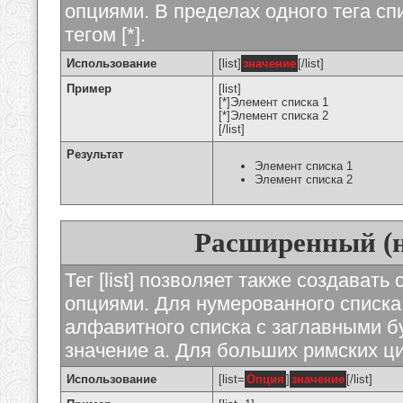
опциями. В пределах одного тега с
тегом [*].
Использование
[list]
значение
[/list]
Пример
[list]
[*]Элемент списка 1
[*]Элемент списка 2
[/list]
Результат
Элемент списка 1
Элемент списка 2
Расширенный (
Тег [list] позволяет также создават
опциями. Для нумерованного списка
алфавитного списка с заглавными бу
значение а. Для больших римских циф
Использование
[list=
Опция
]
значение
[/list]