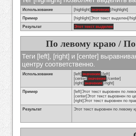
Использование
[highlight]
значение
[/highlight]
Пример
[highlight]Этот текст выделен[/high
Результат
Этот текст выделен
По левому краю / По
Теги [left], [right] и [center] вырав
центру соответственно.
Использование
[left]
значение
[/left]
[center]
значение
[/center]
[right]
значение
[/right]
Пример
[left]Этот текст выровнен по левом
[center]Этот текст выровнен по це
[right]Этот текст выровнен по пра
Результат
Этот текст выровнен по левому 