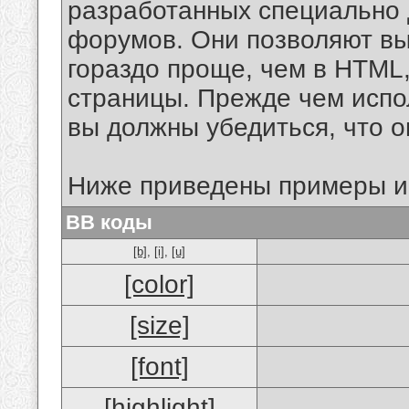
разработанных специально 
форумов. Они позволяют в
гораздо проще, чем в HTML
страницы. Прежде чем испо
вы должны убедиться, что 
Ниже приведены примеры и
BB коды
[b]
,
[i]
,
[u]
[color]
[size]
[font]
[highlight]