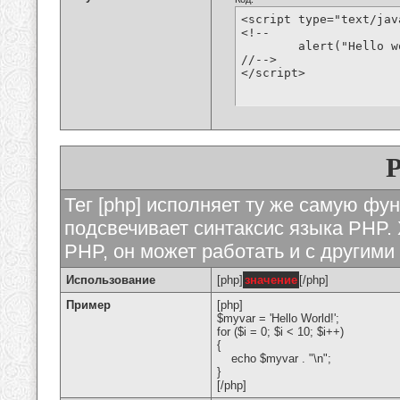
<script type="text/jav
<!--

	alert("Hello world!");

//-->

</script>
Тег [php] исполняет ту же самую функ
подсвечивает синтаксис языка PHP. 
PHP, он может работать и с другими
Использование
[php]
значение
[/php]
Пример
[php]
$myvar = 'Hello World!';
for ($
i = 0; $i < 10; $i++)
{
echo $myvar . "\n";
}
[/php]