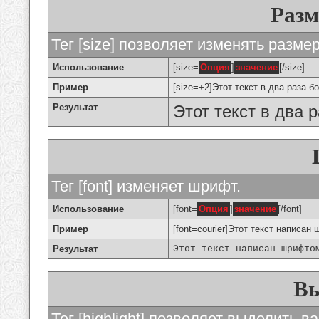
Разм
Тег [size] позволяет изменять разме
Использование
[size=
Опция
]
значение
[/size]
Пример
[size=+2]Этот текст в два раза б
Результат
Этот текст в два 
Тег [font] изменяет шрифт.
Использование
[font=
Опция
]
значение
[/font]
Пример
[font=courier]Этот текст написан 
Результат
Этот текст написан шрифто
Вы
Тег [highlight] позволяет выделить ва