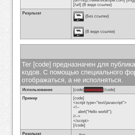
[url=http://www.example.com] [img
[/url] (В виде ссылки)
Результат
(Без ссылки)
(В виде ссылки)
Тег [code] предназначен для публи
кодов. С помощью специального фор
отображаться, а не исполняться.
Использование
[code]
значение
[/code]
Пример
[code]
<script type="text/javascript">
<!--
alert("Hello world!");
//-->
</script>
[/code]
Результат
Код: