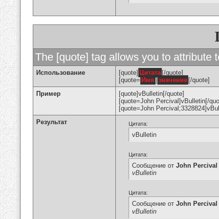
The [quote] tag allows you to attribute 
Использование
[quote]
Цитата
[/quote]
[quote=
Имя
]
значение
[/quote]
Пример
[quote]vBulletin[/quote]
[quote=John Percival]vBulletin[/quo
[quote=John Percival;3328824]vBull
Результат
Цитата:
vBulletin
Цитата:
Сообщение от
John Percival
vBulletin
Цитата:
Сообщение от
John Percival
vBulletin