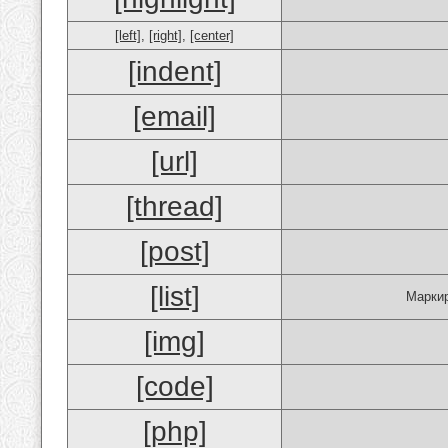
[left]
,
[right]
,
[center]
[indent]
[email]
[url]
[thread]
[post]
[list]
Маркир
[img]
[code]
[php]