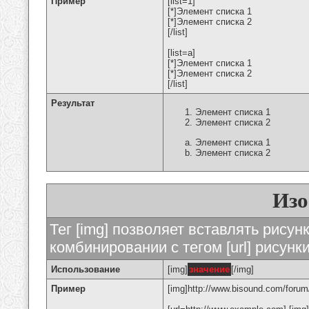
Пример
[list=1]
[*]Элемент списка 1
[*]Элемент списка 2
[/list]
[list=a]
[*]Элемент списка 1
[*]Элемент списка 2
[/list]
Результат
Элемент списка 1
Элемент списка 2
Элемент списка 1
Элемент списка 2
Изо
Тег [img] позволяет вставлять рису
комбинировании с тегом [url] рисунк
Использование
[img]
значение
[/img]
Пример
[img]http://www.bisound.com/forum