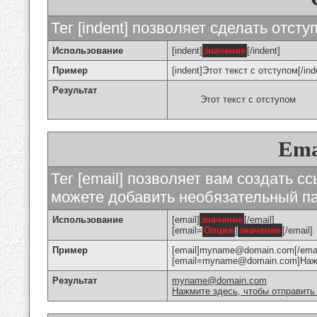
Тег [indent] позволяет сделать отступ
Использование
[indent]
значение
[/indent]
Пример
[indent]Этот текст с отступом[/ind
Результат
Этот текст с отступом
Ema
Тег [email] позволяет вам создать с
можете добавить необязательный па
Использование
[email]
значение
[/email]
[email=
Опция
]
значение
[/email]
Пример
[email]myname@domain.com[/emai
[email=myname@domain.com]Нажми
Результат
myname@domain.com
Нажмите здесь, чтобы отправить