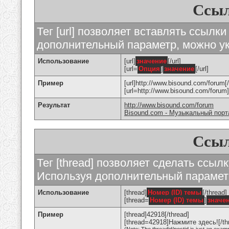
Ссыл
Тег [url] позволяет вставлять ссылк
дополнительный параметр, можно ук
Использование
[url]
значение
[/url]
[url=
Опция
]
значение
[/url]
Пример
[url]http://www.bisound.com/forum[/
[url=http://www.bisound.com/foru
Результат
http://www.bisound.com/forum
Bisound.com - Музыкальный порт
Ссыл
Тег [thread] позволяет сделать ссылк
Используя дополнительный параметр
Использование
[thread]
Номер (ID) темы
[/thread]
[thread=
Номер (ID) темы
]
значе
Пример
[thread]42918[/thread]
[thread=42918]Нажмите здесь![/th