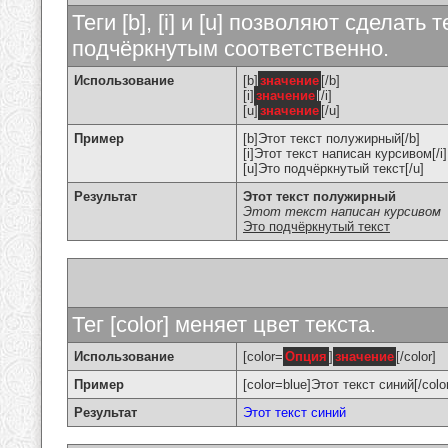
Теги [b], [i] и [u] позволяют сделат
подчёркнутым соответственно.
Использование
[b]
значение
[/b]
[i]
значение
[/i]
[u]
значение
[/u]
Пример
[b]Этот текст полужирный[/b]
[i]Этот текст написан курсивом[/i]
[u]Это подчёркнутый текст[/u]
Результат
Этот текст полужирный
Этот текст написан курсивом
Это подчёркнутый текст
Тег [color] меняет цвет текста.
Использование
[color=
Опция
]
значение
[/color]
Пример
[color=blue]Этот текст синий[/colo
Результат
Этот текст синий