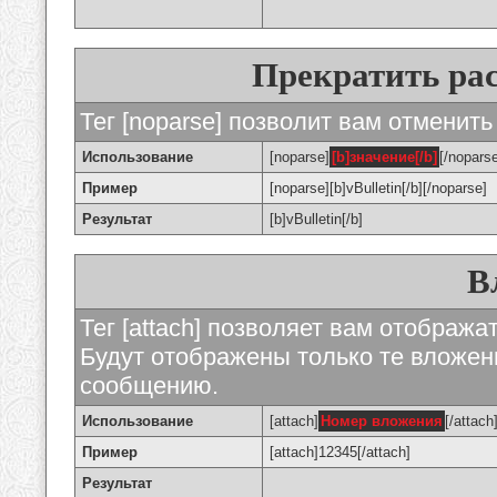
Прекратить ра
Тег [noparse] позволит вам отменить
Использование
[noparse]
[b]значение[/b]
[/nopars
Пример
[noparse][b]vBulletin[/b][/noparse]
Результат
[b]vBulletin[/b]
В
Тег [attach] позволяет вам отображ
Будут отображены только те вложе
сообщению.
Использование
[attach]
Номер вложения
[/attach
Пример
[attach]12345[/attach]
Результат