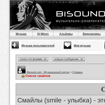
Музыка
Dj Mixes
Альбомы
Видеоклипы
Музыка пользователей
Моя музыка
Bisound.com - Музыкальный портал
>
Справка
Список смайлов
Смайлы (smile - улыбка) - 