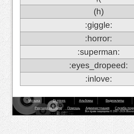
(h)
:giggle:
:horror:
:superman:
:eyes_dropeed:
:inlove:
Музыка
Dj mixes
Альбомы
Видеоклипы
Реклама на сайте
Помощь
Администрация
Служба под
Все права защищены © 2007-2026 Bisou