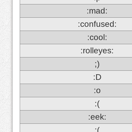
:mad:
:confused:
:cool:
:rolleyes:
;)
:D
:o
:(
:eek:
;(