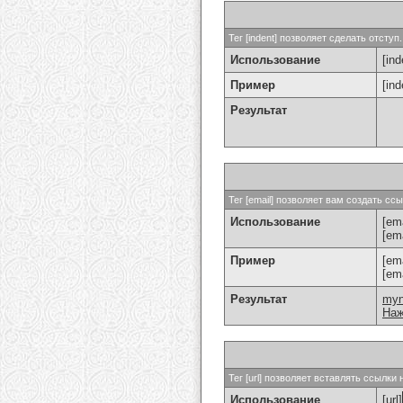
Тег [indent] позволяет сделать отступ.
Использование
[ind
Пример
[in
Результат
Тег [email] позволяет вам создать с
Использование
[ema
[em
Пример
[em
[em
Результат
my
Наж
Тег [url] позволяет вставлять ссылк
Использование
[url]