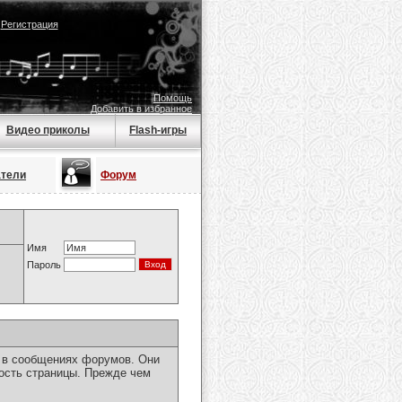
|
Регистрация
Помощь
Добавить в избранное
Видео приколы
Flash-игры
атели
Форум
Имя
Пароль
я в сообщениях форумов. Они
ость страницы. Прежде чем