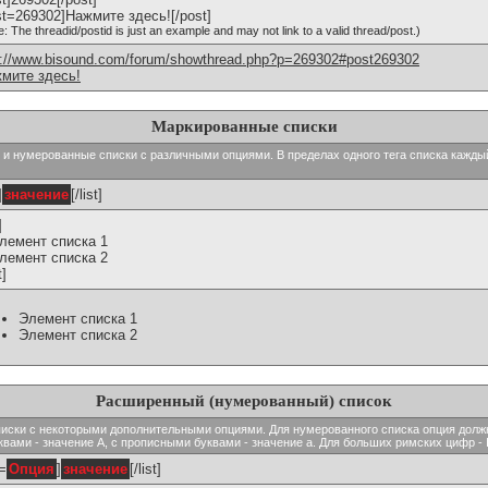
st=269302]Нажмите здесь![/post]
e: The threadid/postid is just an example and may not link to a valid thread/post.)
p://www.bisound.com/forum/showthread.php?p=269302#post269302
мите здесь!
Маркированные списки
тые и нумерованные списки с различными опциями. В пределах одного тега списка кажд
]
значение
[/list]
]
Элемент списка 1
Элемент списка 2
t]
Элемент списка 1
Элемент списка 2
Расширенный (нумерованный) список
ь списки с некоторыми дополнительными опциями. Для нумерованного списка опция долж
вами - значение A, с прописными буквами - значение а. Для больших римских цифр - I,
t=
Опция
]
значение
[/list]