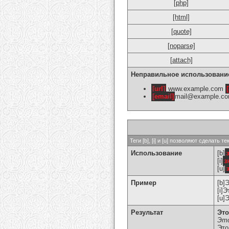
[php]
[html]
[quote]
[noparse]
[attach]
Неправильное использовани
[url]
www.example.com
[
[email]
mail@example.c
Теги [b], [i] и [u] позволяют сделат
Использование
[b]
[i]
з
[u]
Пример
[b]
[i]
[u]
Результат
Это
Это
Это