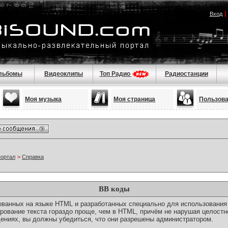
Вход
льбомы
Видеоклипы
Топ Радио
Радиостанции
Моя музыка
Моя страница
Пользов
портал
>
Справка
BB коды
снованных на языке HTML и разработанных специально для использовани
ование текста гораздо проще, чем в HTML, причём не нарушая целостн
ениях, вы должны убедиться, что они разрешены администратором.