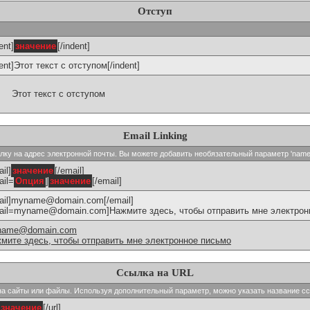
Отступ
ent]
значение
[/indent]
dent]Этот текст с отступом[/indent]
Этот текст с отступом
Email Linking
сылку на адрес электронной почты. Вы можете добавить необязательный параметр 'name
il]
значение
[/email]
ail=
Опция
]
значение
[/email]
ail]myname@domain.com[/email]
ail=myname@domain.com]Нажмите здесь, чтобы отправить мне электронн
name@domain.com
мите здесь, чтобы отправить мне электронное письмо
Ссылка на URL
и на сайты или файлы. Используя дополнительный параметр, можно указать название с
значение
[/url]