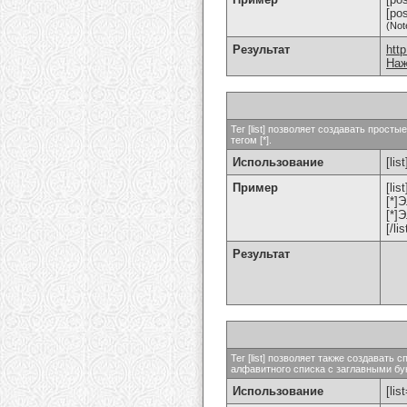
[po
(Not
Результат
htt
Наж
Тег [list] позволяет создавать прос
тегом [*].
Использование
[list
Пример
[list
[*]
[*]
[/lis
Результат
Тег [list] позволяет также создават
алфавитного списка с заглавными бук
Использование
[lis