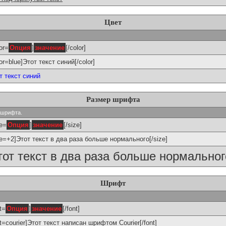
Цвет
or=
Опция
]
значение
[/color]
lor=blue]Этот текст синий[/color]
т текст синий
Размер шрифта
р шрифта.
ze=
Опция
]
значение
[/size]
ze=+2]Этот текст в два раза больше нормального[/size]
тот текст в два раза больше нормальног
Шрифт
t=
Опция
]
значение
[/font]
nt=courier]Этот текст написан шрифтом Courier[/font]