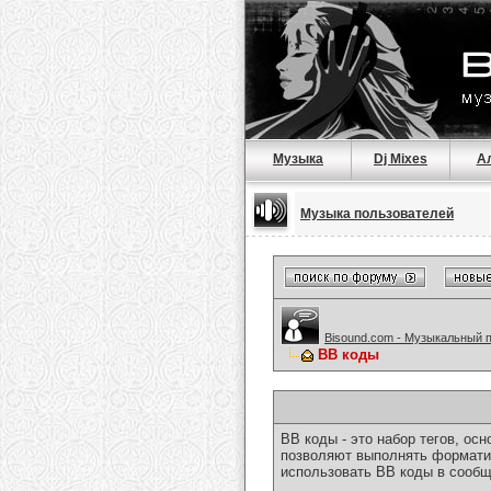
Музыка
Dj Mixes
А
Музыка пользователей
Bisound.com - Музыкальный 
BB коды
BB коды - это набор тегов, о
позволяют выполнять форматир
использовать BB коды в сообщ