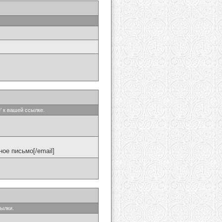
' к вашей ссылке.
ое письмо[/email]
сылки.