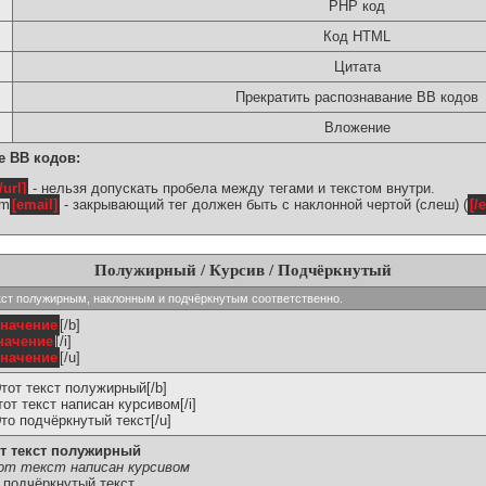
PHP код
Код HTML
Цитата
Прекратить распознавание BB кодов
Вложение
е BB кодов:
/url]
- нельзя допускать пробела между тегами и текстом внутри.
om
[email]
- закрывающий тег должен быть с наклонной чертой (слеш) (
[/
Полужирный / Курсив / Подчёркнутый
ь текст полужирным, наклонным и подчёркнутым соответственно.
значение
[/b]
начение
[/i]
значение
[/u]
Этот текст полужирный[/b]
Этот текст написан курсивом[/i]
Это подчёркнутый текст[/u]
т текст полужирный
т текст написан курсивом
 подчёркнутый текст