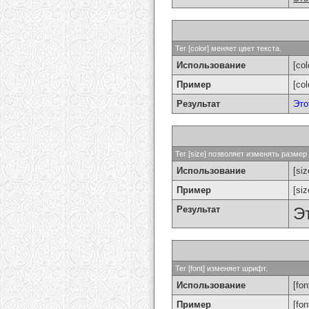
Тег [color] меняет цвет текста.
Использование
[col
Пример
[co
Результат
Это
Тег [size] позволяет изменять разме
Использование
[si
Пример
[si
Результат
Э
Тег [font] изменяет шрифт.
Использование
[fon
Пример
[fo