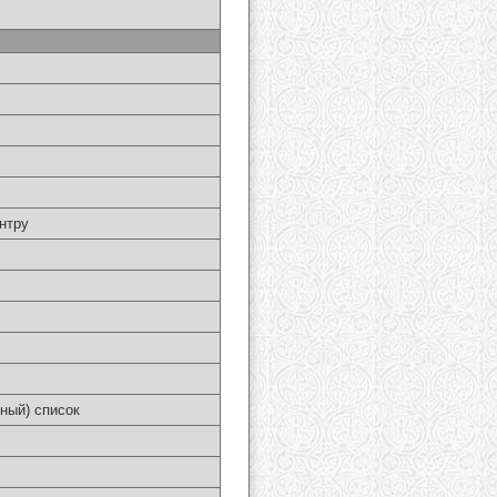
нтру
ный) список