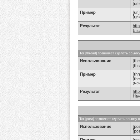
[url
Пример
[url
[ur
Результат
htt
Bis
Тег [thread] позволяет сделать ссыл
Использование
[thr
[th
Пример
[th
[th
(Not
Результат
htt
Наж
Тег [post] позволяет сделать ссылку
Использование
[pos
[po
Пример
[po