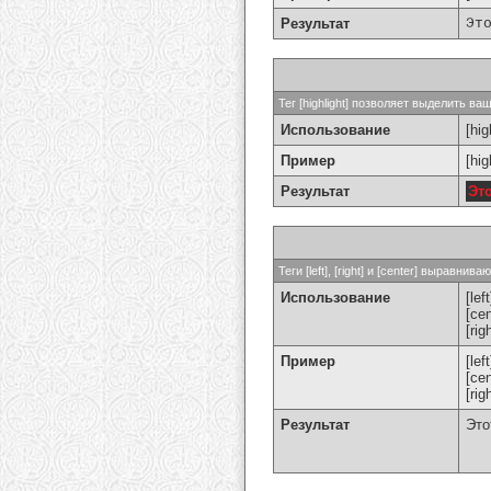
Результат
Эт
Тег [highlight] позволяет выделить ваш
Использование
[hig
Пример
[hi
Результат
Эт
Теги [left], [right] и [center] выравн
Использование
[left
[cen
[rig
Пример
[le
[ce
[ri
Результат
Это