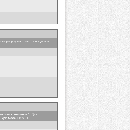
ый маркер должен быть определен
на иметь значение 1. Для
 для маленьких - i.