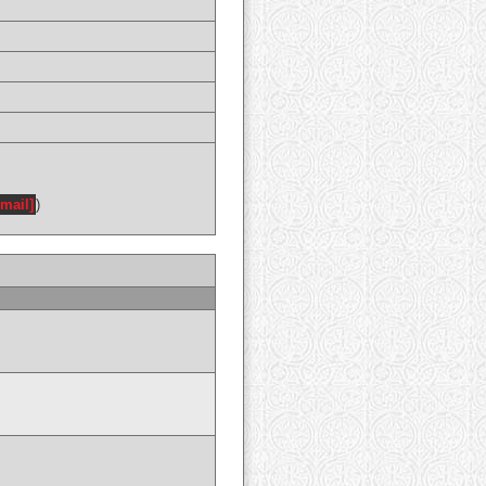
email]
)