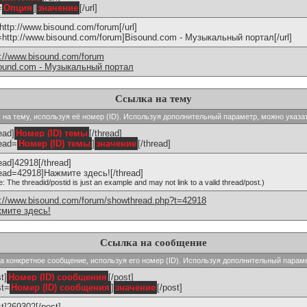
=
Опция
]
значение
[/url]
]http://www.bisound.com/forum[/url]
l=http://www.bisound.com/forum]Bisound.com - Музыкальный портал[/url]
p://www.bisound.com/forum
ound.com - Музыкальный портал
Ссылка на тему
ку на тему, используя её номер (ID). Используя дополнительный параметр, можно указа
ead]
Номер (ID) темы
[/thread]
read=
Номер (ID) темы
]
значение
[/thread]
read]42918[/thread]
read=42918]Нажмите здесь![/thread]
e: The threadid/postid is just an example and may not link to a valid thread/post.)
p://www.bisound.com/forum/showthread.php?t=42918
мите здесь!
Ссылка на сообщение
 на конкретное сообщение, используя его номер (ID). Используя дополнительный парам
t]
Номер (ID) сообщения
[/post]
st=
Номер (ID) сообщения
]
значение
[/post]
st]269302[/post]