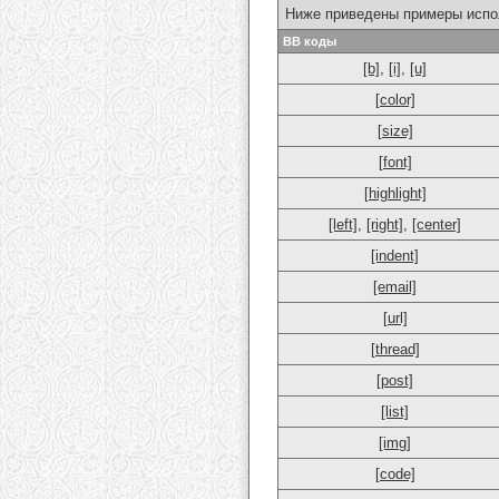
Ниже приведены примеры испо
BB коды
[b]
,
[i]
,
[u]
[color]
[size]
[font]
[highlight]
[left]
,
[right]
,
[center]
[indent]
[email]
[url]
[thread]
[post]
[list]
[img]
[code]