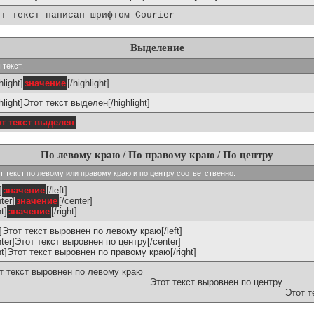
от текст написан шрифтом Courier
Выделение
 текст.
hlight]
значение
[/highlight]
ghlight]Этот текст выделен[/highlight]
от текст выделен
По левому краю / По правому краю / По центру
ивают текст по левому или правому краю и по центру соответственно.
]
значение
[/left]
ter]
значение
[/center]
ht]
значение
[/right]
ft]Этот текст выровнен по левому краю[/left]
nter]Этот текст выровнен по центру[/center]
ght]Этот текст выровнен по правому краю[/right]
т текст выровнен по левому краю
Этот текст выровнен по центру
Этот т