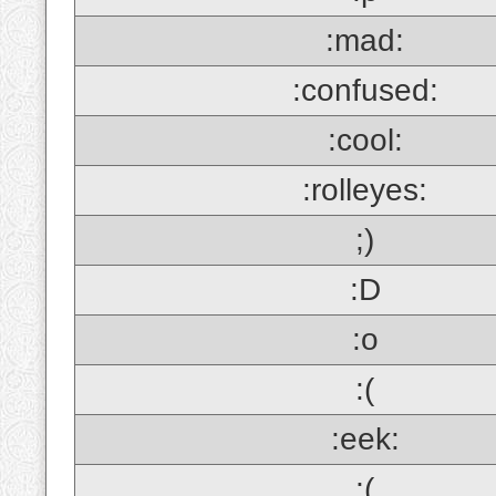
:mad:
:confused:
:cool:
:rolleyes:
;)
:D
:o
:(
:eek:
;(