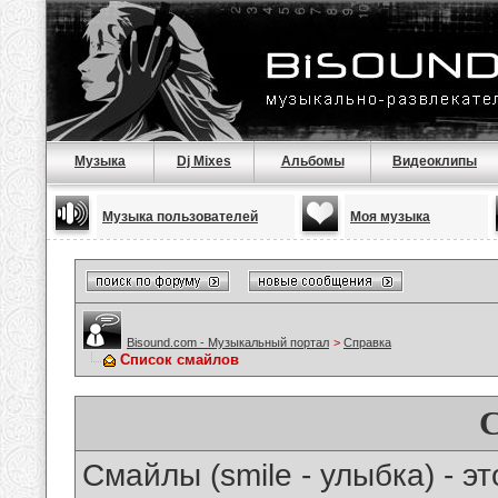
Музыка
Dj Mixes
Альбомы
Видеоклипы
Музыка пользователей
Моя музыка
Bisound.com - Музыкальный портал
>
Справка
Список смайлов
Смайлы (smile - улыбка) - 