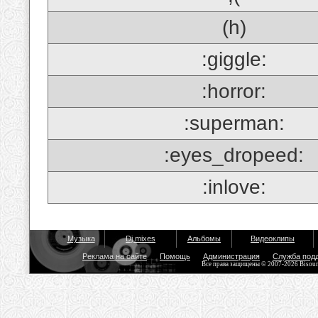
(h)
:giggle:
:horror:
:superman:
:eyes_dropeed:
:inlove:
Музыка
Dj mixes
Альбомы
Видеоклипы
Реклама на сайте
Помощь
Администрация
Служба под
Все права защищены © 2007-2026 Bisou