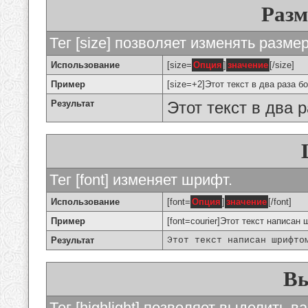
Разм
Тег [size] позволяет изменять разме
Использование
[size=
Опция
]
значение
[/size]
Пример
[size=+2]Этот текст в два раза б
Результат
Этот текст в два 
Тег [font] изменяет шрифт.
Использование
[font=
Опция
]
значение
[/font]
Пример
[font=courier]Этот текст написан 
Результат
Этот текст написан шрифто
Вы
Тег [highlight] позволяет выделить ва