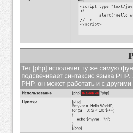
<script type="text/jav
<!--

	alert("Hello world!");

//-->

</script>
Тег [php] исполняет ту же самую функ
подсвечивает синтаксис языка PHP. 
PHP, он может работать и с другими
Использование
[php]
значение
[/php]
Пример
[php]
$myvar = 'Hello World!';
for ($
i = 0; $i < 10; $i++)
{
echo $myvar . "\n";
}
[/php]