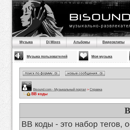
Музыка
Dj Mixes
Альбомы
Видеоклипы
Музыка пользователей
Моя музыка
Bisound.com - Музыкальный портал
>
Справка
BB коды
B
BB коды - это набор тегов,