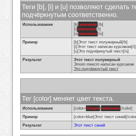
Теги [b], [i] и [u] позволяют сделат
подчёркнутым соответственно.
Использование
[b]
значение
[/b]
[i]
значение
[/i]
[u]
значение
[/u]
Пример
[b]Этот текст полужирный[/b]
[i]Этот текст написан курсивом[/i]
[u]Это подчёркнутый текст[/u]
Результат
Этот текст полужирный
Этот текст написан курсивом
Это подчёркнутый текст
Тег [color] меняет цвет текста.
Использование
[color=
Опция
]
значение
[/color]
Пример
[color=blue]Этот текст синий[/colo
Результат
Этот текст синий