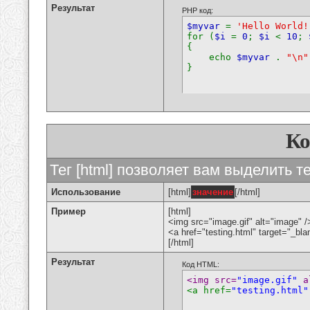
Результат
PHP код:
$myvar
=
'Hello World!
for (
$i
=
0
;
$i
<
10
;
{
echo
$myvar
.
"\n"
}
К
Тег [html] позволяет вам выделить 
Использование
[html]
значение
[/html]
Пример
[html]
<img src="image.gif" alt="image" /
<a href="testing.html" target="_bl
[/html]
Результат
Код HTML:
<img src=
"image.gif"
 a
<a href=
"testing.html"