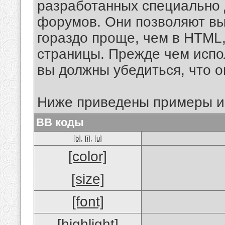
разработанных специально 
форумов. Они позволяют в
гораздо проще, чем в HTML
страницы. Прежде чем испо
вы должны убедиться, что 
Ниже приведены примеры и
BB коды
[b]
,
[i]
,
[u]
[color]
[size]
[font]
[highlight]