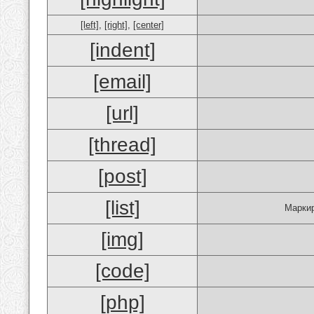
[left]
,
[right]
,
[center]
[indent]
[email]
[url]
[thread]
[post]
[list]
Маркир
[img]
[code]
[php]