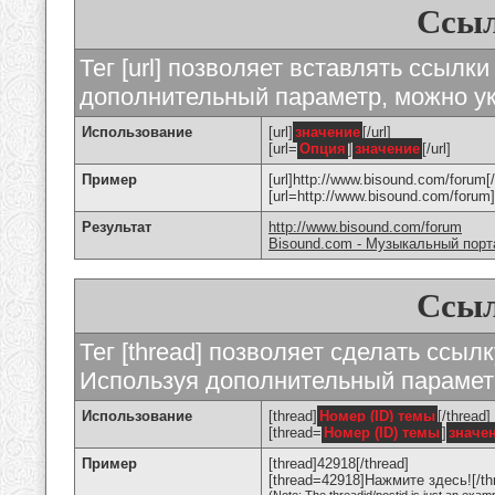
Ссыл
Тег [url] позволяет вставлять ссылк
дополнительный параметр, можно ук
Использование
[url]
значение
[/url]
[url=
Опция
]
значение
[/url]
Пример
[url]http://www.bisound.com/forum[/
[url=http://www.bisound.com/foru
Результат
http://www.bisound.com/forum
Bisound.com - Музыкальный порт
Ссыл
Тег [thread] позволяет сделать ссылк
Используя дополнительный параметр
Использование
[thread]
Номер (ID) темы
[/thread]
[thread=
Номер (ID) темы
]
значе
Пример
[thread]42918[/thread]
[thread=42918]Нажмите здесь![/th