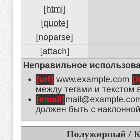
[html]
[quote]
[noparse]
[attach]
Неправильное использова
[url]
www.example.com
[/
между тегами и текстом 
[email]
mail@example.co
должен быть с наклонной
Полужирный / К