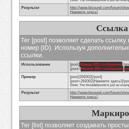
(Note: The threadid/postid is just an examp
Результат
http://www.bisound.com/forum/sho
Нажмите здесь!
Ссылка
Тег [post] позволяет сделать ссылку
номер (ID). Используя дополнитель
ссылки.
Использование
[post]
Номер (ID) сообщения
[/po
[post=
Номер (ID) сообщения
]
з
Пример
[post]269302[/post]
[post=269302]Нажмите здесь![/pos
(Note: The threadid/postid is just an examp
Результат
http://www.bisound.com/forum/sh
Нажмите здесь!
Маркиро
Тег [list] позволяет создавать прос