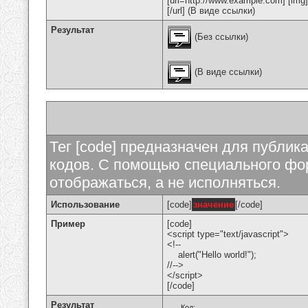
[url=http://www.example.com] [img
[/url] (В виде ссылки)
Результат
(Без ссылки)
(В виде ссылки)
Тег [code] предназначен для публи
кодов. С помощью специального фор
отображаться, а не исполняться.
Использование
[code]
значение
[/code]
Пример
[code]
<script type="text/javascript">
<!--
alert("Hello world!");
//-->
</script>
[/code]
Результат
Код: