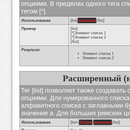
опциями. В пределах одного тега с
тегом [*].
Использование
[list]
значение
[/list]
Пример
[list]
[*]Элемент списка 1
[*]Элемент списка 2
[/list]
Результат
Элемент списка 1
Элемент списка 2
Расширенный (
Тег [list] позволяет также создават
опциями. Для нумерованного списка
алфавитного списка с заглавными бу
значение а. Для больших римских циф
Использование
[list=
Опция
]
значение
[/list]