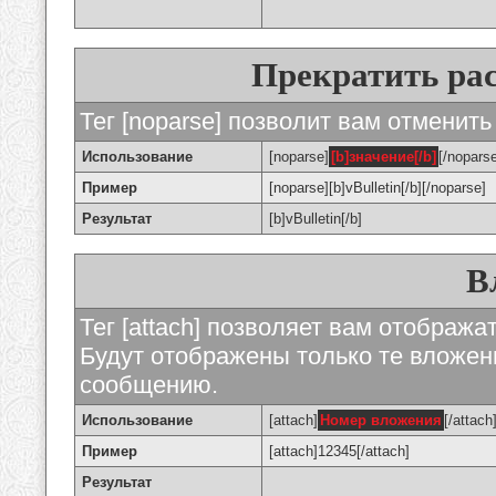
Прекратить ра
Тег [noparse] позволит вам отменить
Использование
[noparse]
[b]значение[/b]
[/nopars
Пример
[noparse][b]vBulletin[/b][/noparse]
Результат
[b]vBulletin[/b]
В
Тег [attach] позволяет вам отображ
Будут отображены только те вложе
сообщению.
Использование
[attach]
Номер вложения
[/attach
Пример
[attach]12345[/attach]
Результат