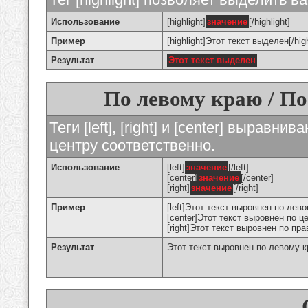
Использование
[highlight]
значение
[/highlight]
Пример
[highlight]Этот текст выделен[/high
Результат
Этот текст выделен
По левому краю / По
Теги [left], [right] и [center] вырав
центру соответственно.
Использование
[left]
значение
[/left]
[center]
значение
[/center]
[right]
значение
[/right]
Пример
[left]Этот текст выровнен по левом
[center]Этот текст выровнен по це
[right]Этот текст выровнен по пра
Результат
Этот текст выровнен по левому 