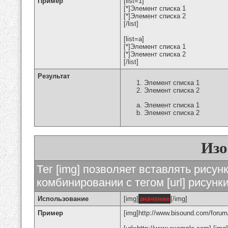
Пример
[list=1]
[*]Элемент списка 1
[*]Элемент списка 2
[/list]
[list=a]
[*]Элемент списка 1
[*]Элемент списка 2
[/list]
Результат
Элемент списка 1
Элемент списка 2
Элемент списка 1
Элемент списка 2
Изо
Тег [img] позволяет вставлять рису
комбинировании с тегом [url] рисунк
Использование
[img]
значение
[/img]
Пример
[img]http://www.bisound.com/forum