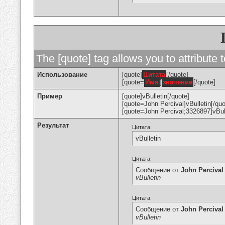
The [quote] tag allows you to attribute 
Использование
[quote]
Цитата
[/quote]
[quote=
Имя
]
значение
[/quote]
Пример
[quote]vBulletin[/quote]
[quote=John Percival]vBulletin[/quo
[quote=John Percival;3326897]vBull
Результат
Цитата:
vBulletin
Цитата:
Сообщение от
John Percival
vBulletin
Цитата:
Сообщение от
John Percival
vBulletin