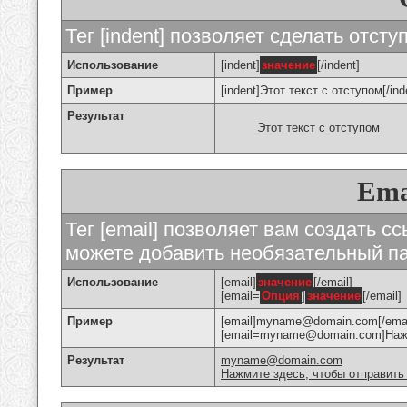
Тег [indent] позволяет сделать отступ
Использование
[indent]
значение
[/indent]
Пример
[indent]Этот текст с отступом[/ind
Результат
Этот текст с отступом
Ema
Тег [email] позволяет вам создать с
можете добавить необязательный па
Использование
[email]
значение
[/email]
[email=
Опция
]
значение
[/email]
Пример
[email]myname@domain.com[/emai
[email=myname@domain.com]Нажми
Результат
myname@domain.com
Нажмите здесь, чтобы отправить