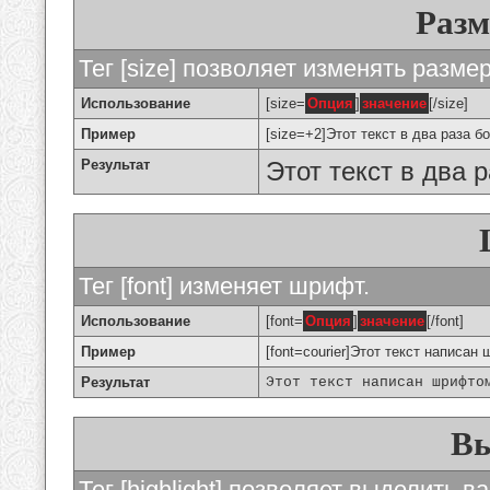
Разм
Тег [size] позволяет изменять разме
Использование
[size=
Опция
]
значение
[/size]
Пример
[size=+2]Этот текст в два раза б
Результат
Этот текст в два 
Тег [font] изменяет шрифт.
Использование
[font=
Опция
]
значение
[/font]
Пример
[font=courier]Этот текст написан 
Результат
Этот текст написан шрифто
Вы
Тег [highlight] позволяет выделить ва