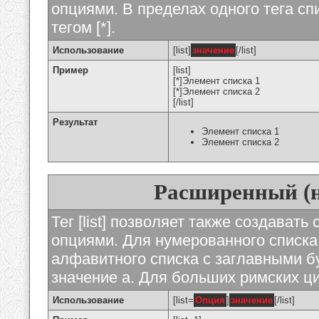
опциями. В пределах одного тега с
тегом [*].
Использование
[list]
значение
[/list]
Пример
[list]
[*]Элемент списка 1
[*]Элемент списка 2
[/list]
Результат
Элемент списка 1
Элемент списка 2
Расширенный (
Тег [list] позволяет также создават
опциями. Для нумерованного списка
алфавитного списка с заглавными бу
значение а. Для больших римских циф
Использование
[list=
Опция
]
значение
[/list]