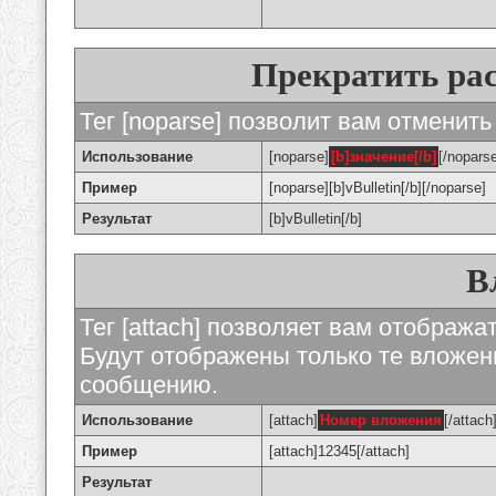
Прекратить ра
Тег [noparse] позволит вам отменить
Использование
[noparse]
[b]значение[/b]
[/nopars
Пример
[noparse][b]vBulletin[/b][/noparse]
Результат
[b]vBulletin[/b]
В
Тег [attach] позволяет вам отображ
Будут отображены только те вложе
сообщению.
Использование
[attach]
Номер вложения
[/attach
Пример
[attach]12345[/attach]
Результат