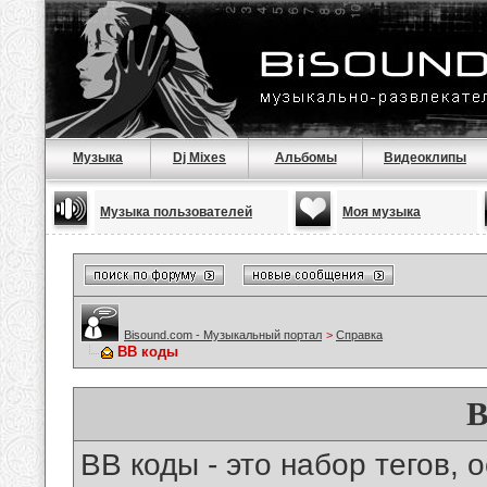
Музыка
Dj Mixes
Альбомы
Видеоклипы
Музыка пользователей
Моя музыка
Bisound.com - Музыкальный портал
>
Справка
BB коды
B
BB коды - это набор тегов,