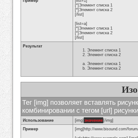
Пример
[list=1]
[*]Элемент списка 1
[*]Элемент списка 2
[/list]
[list=a]
[*]Элемент списка 1
[*]Элемент списка 2
[/list]
Результат
Элемент списка 1
Элемент списка 2
Элемент списка 1
Элемент списка 2
Изо
Тег [img] позволяет вставлять рису
комбинировании с тегом [url] рисунк
Использование
[img]
значение
[/img]
Пример
[img]http://www.bisound.com/forum