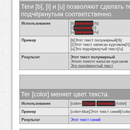
Теги [b], [i] и [u] позволяют сделат
подчёркнутым соответственно.
Использование
[b]
значение
[/b]
[i]
значение
[/i]
[u]
значение
[/u]
Пример
[b]Этот текст полужирный[/b]
[i]Этот текст написан курсивом[/i]
[u]Это подчёркнутый текст[/u]
Результат
Этот текст полужирный
Этот текст написан курсивом
Это подчёркнутый текст
Тег [color] меняет цвет текста.
Использование
[color=
Опция
]
значение
[/color]
Пример
[color=blue]Этот текст синий[/colo
Результат
Этот текст синий