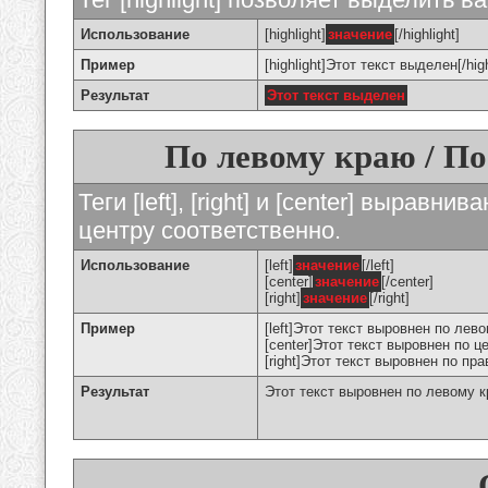
Использование
[highlight]
значение
[/highlight]
Пример
[highlight]Этот текст выделен[/high
Результат
Этот текст выделен
По левому краю / По
Теги [left], [right] и [center] вырав
центру соответственно.
Использование
[left]
значение
[/left]
[center]
значение
[/center]
[right]
значение
[/right]
Пример
[left]Этот текст выровнен по левом
[center]Этот текст выровнен по це
[right]Этот текст выровнен по пра
Результат
Этот текст выровнен по левому 