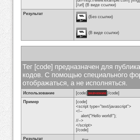
[url=http://www.example.com] [img
[/url] (В виде ссылки)
Результат
(Без ссылки)
(В виде ссылки)
Тег [code] предназначен для публи
кодов. С помощью специального фор
отображаться, а не исполняться.
Использование
[code]
значение
[/code]
Пример
[code]
<script type="text/javascript">
<!--
alert("Hello world!");
//-->
</script>
[/code]
Результат
Код: