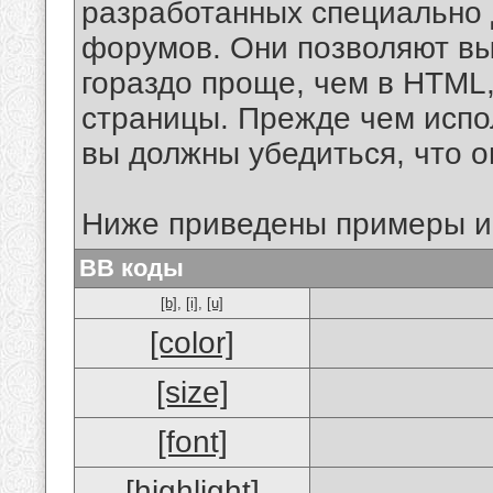
разработанных специально 
форумов. Они позволяют в
гораздо проще, чем в HTML
страницы. Прежде чем испо
вы должны убедиться, что 
Ниже приведены примеры и
BB коды
[b]
,
[i]
,
[u]
[color]
[size]
[font]
[highlight]