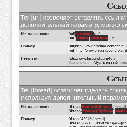
Ссыл
Тег [url] позволяет вставлять ссылк
дополнительный параметр, можно ук
Использование
[url]
значение
[/url]
[url=
Опция
]
значение
[/url]
Пример
[url]http://www.bisound.com/forum[/
[url=http://www.bisound.com/foru
Результат
http://www.bisound.com/forum
Bisound.com - Музыкальный порт
Ссыл
Тег [thread] позволяет сделать ссылк
Используя дополнительный параметр
Использование
[thread]
Номер (ID) темы
[/thread]
[thread=
Номер (ID) темы
]
значе
Пример
[thread]42918[/thread]
[thread=42918]Нажмите здесь![/th