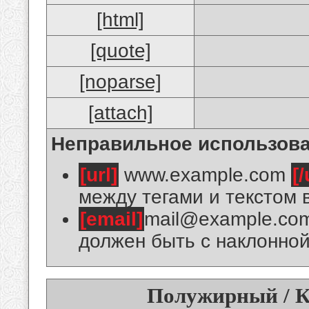
[html]
[quote]
[noparse]
[attach]
Неправильное использова
[url]
www.example.com
[/
между тегами и текстом 
[email]
mail@example.co
должен быть с наклонной
Полужирный / К