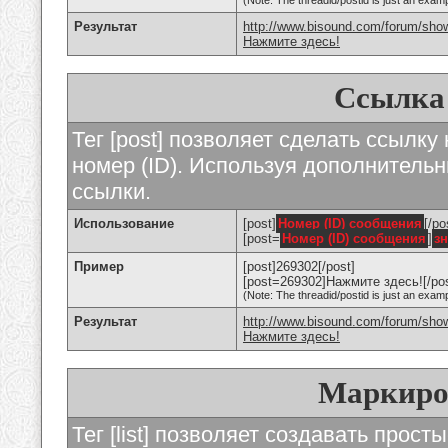
(Note: The threadid/postid is just an examp
Результат
http://www.bisound.com/forum/sho
Нажмите здесь!
Ссылка
Тег [post] позволяет сделать ссылку
номер (ID). Используя дополнитель
ссылки.
Использование
[post]
Номер (ID) сообщения
[/po
[post=
Номер (ID) сообщения
]
з
Пример
[post]269302[/post]
[post=269302]Нажмите здесь![/pos
(Note: The threadid/postid is just an examp
Результат
http://www.bisound.com/forum/sh
Нажмите здесь!
Маркиро
Тег [list] позволяет создавать прос