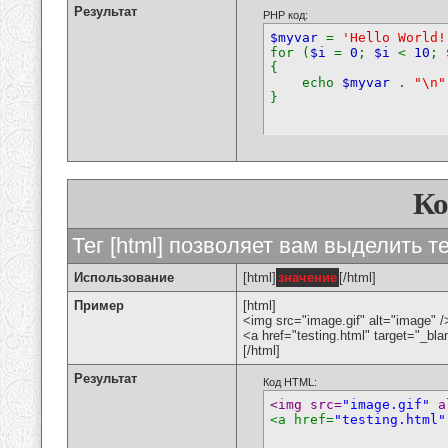
Результат
PHP код:
$myvar
=
'Hello World!
for (
$i
=
0
;
$i
<
10
;
{
echo
$myvar
.
"\n"
}
К
Тег [html] позволяет вам выделить 
Использование
[html]
значение
[/html]
Пример
[html]
<img src="image.gif" alt="image" /
<a href="testing.html" target="_bl
[/html]
Результат
Код HTML:
<img src=
"image.gif"
 a
<a href=
"testing.html"