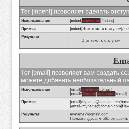
Тег [indent] позволяет сделать отступ
Использование
[indent]
значение
[/indent]
Пример
[indent]Этот текст с отступом[/ind
Результат
Этот текст с отступом
Ema
Тег [email] позволяет вам создать с
можете добавить необязательный па
Использование
[email]
значение
[/email]
[email=
Опция
]
значение
[/email]
Пример
[email]myname@domain.com[/emai
[email=myname@domain.com]Нажми
Результат
myname@domain.com
Нажмите здесь, чтобы отправить