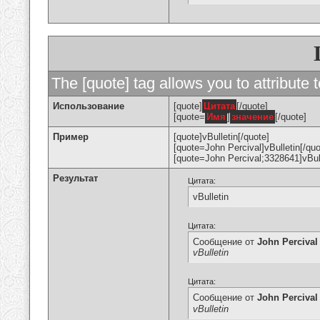
The [quote] tag allows you to attribute 
Использование
[quote]
Цитата
[/quote]
[quote=
Имя
]
значение
[/quote]
Пример
[quote]vBulletin[/quote]
[quote=John Percival]vBulletin[/quo
[quote=John Percival;3328641]vBull
Результат
Цитата:
vBulletin
Цитата:
Сообщение от
John Percival
vBulletin
Цитата:
Сообщение от
John Percival
vBulletin