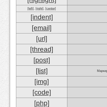
[left]
,
[right]
,
[center]
[indent]
[email]
[url]
[thread]
[post]
[list]
Маркир
[img]
[code]
[php]