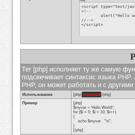
<script type="text/jav
<!--

	alert("Hello world!");

//-->

</script>
Тег [php] исполняет ту же самую функ
подсвечивает синтаксис языка PHP. 
PHP, он может работать и с другими
Использование
[php]
значение
[/php]
Пример
[php]
$myvar = 'Hello World!';
for ($
i = 0; $i < 10; $i++)
{
echo $myvar . "\n";
}
[/php]