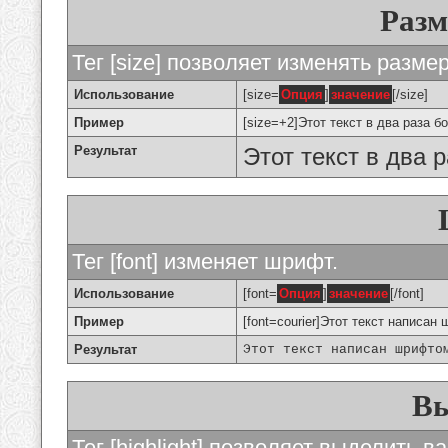
Разм
Тег [size] позволяет изменять разме
Использование
[size=
Опция
]
значение
[/size]
Пример
[size=+2]Этот текст в два раза б
Результат
Этот текст в два 
Тег [font] изменяет шрифт.
Использование
[font=
Опция
]
значение
[/font]
Пример
[font=courier]Этот текст написан 
Результат
Этот текст написан шрифто
Вы
Тег [highlight] позволяет выделить ва