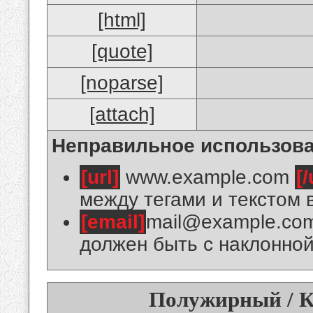
[html]
[quote]
[noparse]
[attach]
Неправильное использова
[url]
www.example.com
[/
между тегами и текстом 
[email]
mail@example.co
должен быть с наклонной
Полужирный / К