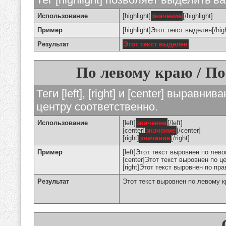
Использование
[highlight]
значение
[/highlight]
Пример
[highlight]Этот текст выделен[/high
Результат
Этот текст выделен
По левому краю / По
Теги [left], [right] и [center] вырав
центру соответственно.
Использование
[left]
значение
[/left]
[center]
значение
[/center]
[right]
значение
[/right]
Пример
[left]Этот текст выровнен по левом
[center]Этот текст выровнен по це
[right]Этот текст выровнен по пра
Результат
Этот текст выровнен по левому 