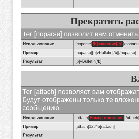
Прекратить ра
Тег [noparse] позволит вам отменить
Использование
[noparse]
[b]значение[/b]
[/nopars
Пример
[noparse][b]vBulletin[/b][/noparse]
Результат
[b]vBulletin[/b]
В
Тег [attach] позволяет вам отображ
Будут отображены только те вложе
сообщению.
Использование
[attach]
Номер вложения
[/attach
Пример
[attach]12345[/attach]
Результат