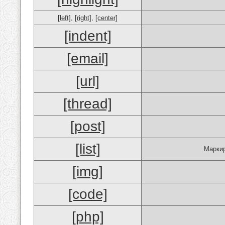
[left]
,
[right]
,
[center]
[indent]
[email]
[url]
[thread]
[post]
[list]
Маркир
[img]
[code]
[php]