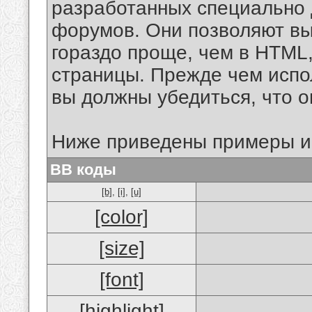
разработанных специально 
форумов. Они позволяют в
гораздо проще, чем в HTML
страницы. Прежде чем испо
вы должны убедиться, что 
Ниже приведены примеры и
BB коды
[b]
,
[i]
,
[u]
[color]
[size]
[font]
[highlight]