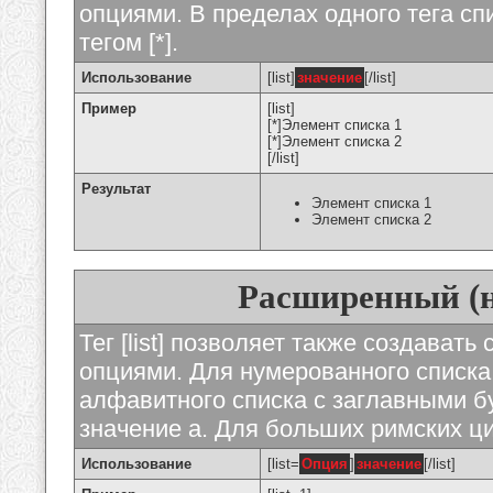
опциями. В пределах одного тега с
тегом [*].
Использование
[list]
значение
[/list]
Пример
[list]
[*]Элемент списка 1
[*]Элемент списка 2
[/list]
Результат
Элемент списка 1
Элемент списка 2
Расширенный (
Тег [list] позволяет также создават
опциями. Для нумерованного списка
алфавитного списка с заглавными бу
значение а. Для больших римских циф
Использование
[list=
Опция
]
значение
[/list]