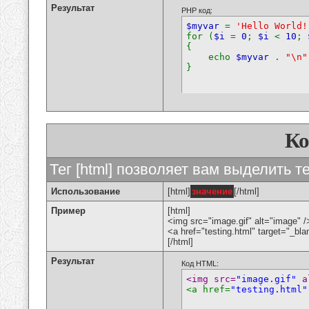
Результат
PHP код:
$myvar
=
'Hello World!
for (
$i
=
0
;
$i
<
10
;
{
echo
$myvar
.
"\n"
}
К
Тег [html] позволяет вам выделить 
Использование
[html]
значение
[/html]
Пример
[html]
<img src="image.gif" alt="image" /
<a href="testing.html" target="_bl
[/html]
Результат
Код HTML:
<img src=
"image.gif"
 a
<a href=
"testing.html"