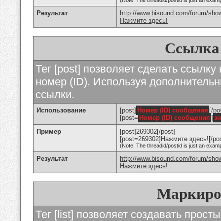
(Note: The threadid/postid is just an examp
Результат
http://www.bisound.com/forum/sho
Нажмите здесь!
Ссылка
Тег [post] позволяет сделать ссылку
номер (ID). Используя дополнитель
ссылки.
Использование
[post]
Номер (ID) сообщения
[/po
[post=
Номер (ID) сообщения
]
з
Пример
[post]269302[/post]
[post=269302]Нажмите здесь![/pos
(Note: The threadid/postid is just an examp
Результат
http://www.bisound.com/forum/sh
Нажмите здесь!
Маркиро
Тег [list] позволяет создавать прос