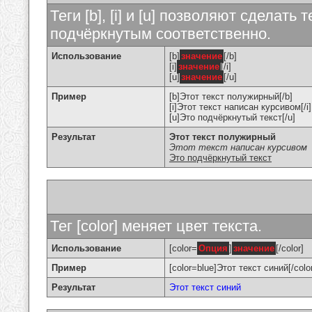
Теги [b], [i] и [u] позволяют сделат
подчёркнутым соответственно.
Использование
[b]
значение
[/b]
[i]
значение
[/i]
[u]
значение
[/u]
Пример
[b]Этот текст полужирный[/b]
[i]Этот текст написан курсивом[/i]
[u]Это подчёркнутый текст[/u]
Результат
Этот текст полужирный
Этот текст написан курсивом
Это подчёркнутый текст
Тег [color] меняет цвет текста.
Использование
[color=
Опция
]
значение
[/color]
Пример
[color=blue]Этот текст синий[/colo
Результат
Этот текст синий