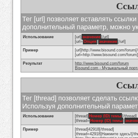
Ссыл
Тег [url] позволяет вставлять ссылк
дополнительный параметр, можно ук
Использование
[url]
значение
[/url]
[url=
Опция
]
значение
[/url]
Пример
[url]http://www.bisound.com/forum[/
[url=http://www.bisound.com/foru
Результат
http://www.bisound.com/forum
Bisound.com - Музыкальный порт
Ссыл
Тег [thread] позволяет сделать ссылк
Используя дополнительный параметр
Использование
[thread]
Номер (ID) темы
[/thread]
[thread=
Номер (ID) темы
]
значе
Пример
[thread]42918[/thread]
[thread=42918]Нажмите здесь![/th