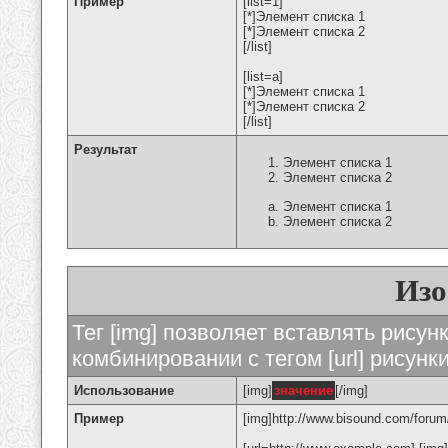
Пример
[list=1]
[*]Элемент списка 1
[*]Элемент списка 2
[/list]
[list=a]
[*]Элемент списка 1
[*]Элемент списка 2
[/list]
Результат
Элемент списка 1
Элемент списка 2
Элемент списка 1
Элемент списка 2
Изо
Тег [img] позволяет вставлять рису
комбинировании с тегом [url] рисунк
Использование
[img]
значение
[/img]
Пример
[img]http://www.bisound.com/forum