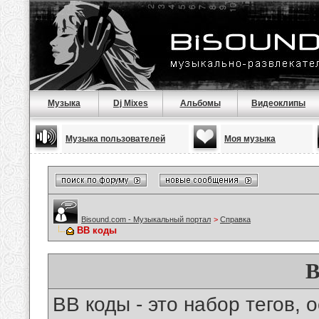
Музыка
Dj Mixes
Альбомы
Видеоклипы
Музыка пользователей
Моя музыка
Bisound.com - Музыкальный портал
>
Справка
BB коды
B
BB коды - это набор тегов,