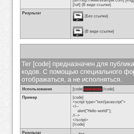
[url=http://www.example.com] [img
[/url] (В виде ссылки)
Результат
(Без ссылки)
(В виде ссылки)
Тег [code] предназначен для публи
кодов. С помощью специального фор
отображаться, а не исполняться.
Использование
[code]
значение
[/code]
Пример
[code]
<script type="text/javascript">
<!--
alert("Hello world!");
//-->
</script>
[/code]
Результат
Код: