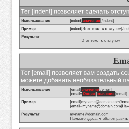
Тег [indent] позволяет сделать отступ
Использование
[indent]
значение
[/indent]
Пример
[indent]Этот текст с отступом[/ind
Результат
Этот текст с отступом
Ema
Тег [email] позволяет вам создать с
можете добавить необязательный па
Использование
[email]
значение
[/email]
[email=
Опция
]
значение
[/email]
Пример
[email]myname@domain.com[/emai
[email=myname@domain.com]Нажми
Результат
myname@domain.com
Нажмите здесь, чтобы отправить