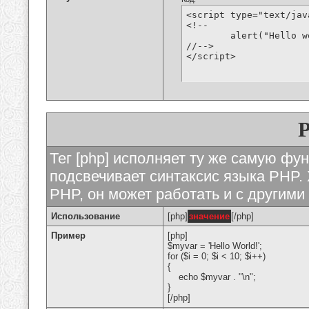
<script type="text/jav
<!--

	alert("Hello world!");

//-->

</script>
Тег [php] исполняет ту же самую функ
подсвечивает синтаксис языка PHP. 
PHP, он может работать и с другими
Использование
[php]
значение
[/php]
Пример
[php]
$myvar = 'Hello World!';
for ($
i = 0; $i < 10; $i++)
{
echo $myvar . "\n";
}
[/php]