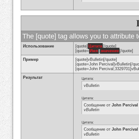
The [quote] tag allows you to attribute 
Использование
[quote]
Цитата
[/quote]
[quote=
Имя
]
значение
[/quote]
Пример
[quote]vBulletin[/quote]
[quote=John Percival]vBulletin[/quo
[quote=John Percival;3329701]vBull
Результат
Цитата:
vBulletin
Цитата:
Сообщение от
John Percival
vBulletin
Цитата:
Сообщение от
John Percival
vBulletin