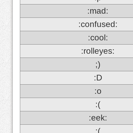
:mad:
:confused:
:cool:
:rolleyes:
;)
:D
:o
:(
:eek:
;(