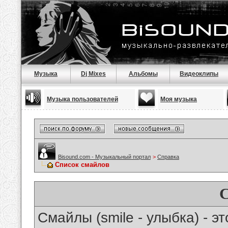
Музыка
Dj Mixes
Альбомы
Видеоклипы
Музыка пользователей
Моя музыка
Bisound.com - Музыкальный портал
>
Справка
Список смайлов
Смайлы (smile - улыбка) - 