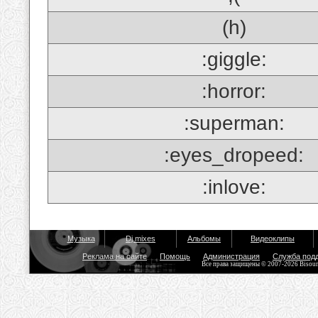
(h)
:giggle:
:horror:
:superman:
:eyes_dropeed:
:inlove:
Музыка
Dj mixes
Альбомы
Видеоклипы
Реклама на сайте
Помощь
Администрация
Служба под
Все права защищены © 2007-2026 Bisou