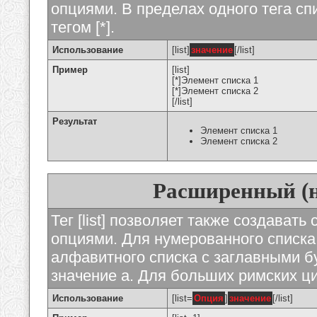
опциями. В пределах одного тега с
тегом [*].
Использование
[list]
значение
[/list]
Пример
[list]
[*]Элемент списка 1
[*]Элемент списка 2
[/list]
Результат
Элемент списка 1
Элемент списка 2
Расширенный (
Тег [list] позволяет также создават
опциями. Для нумерованного списка
алфавитного списка с заглавными бу
значение а. Для больших римских циф
Использование
[list=
Опция
]
значение
[/list]