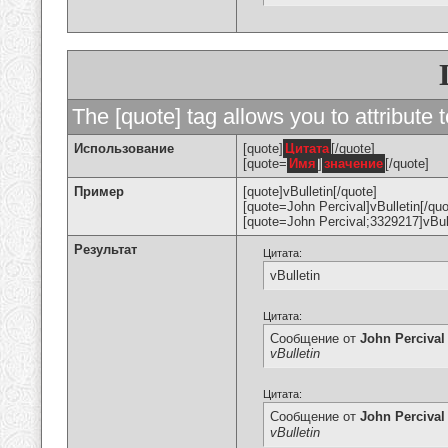
The [quote] tag allows you to attribute 
Использование
[quote]
Цитата
[/quote]
[quote=
Имя
]
значение
[/quote]
Пример
[quote]vBulletin[/quote]
[quote=John Percival]vBulletin[/quo
[quote=John Percival;3329217]vBull
Результат
Цитата:
vBulletin
Цитата:
Сообщение от
John Percival
vBulletin
Цитата:
Сообщение от
John Percival
vBulletin