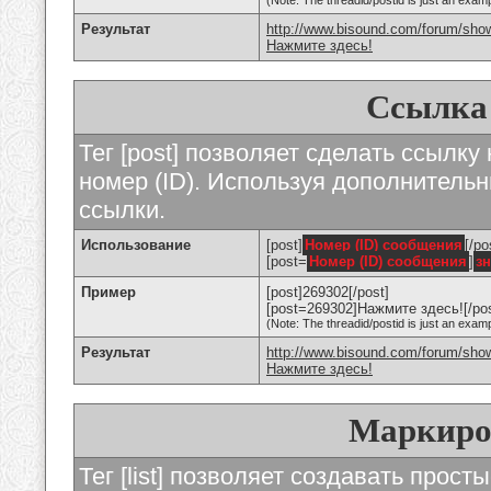
(Note: The threadid/postid is just an examp
Результат
http://www.bisound.com/forum/sho
Нажмите здесь!
Ссылка
Тег [post] позволяет сделать ссылку
номер (ID). Используя дополнитель
ссылки.
Использование
[post]
Номер (ID) сообщения
[/po
[post=
Номер (ID) сообщения
]
з
Пример
[post]269302[/post]
[post=269302]Нажмите здесь![/pos
(Note: The threadid/postid is just an examp
Результат
http://www.bisound.com/forum/sh
Нажмите здесь!
Маркиро
Тег [list] позволяет создавать прос