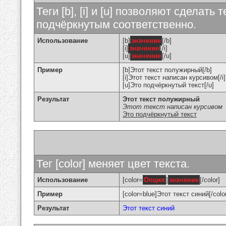
Теги [b], [i] и [u] позволяют сделат
подчёркнутым соответственно.
Использование
[b]
значение
[/b]
[i]
значение
[/i]
[u]
значение
[/u]
Пример
[b]Этот текст полужирный[/b]
[i]Этот текст написан курсивом[/i]
[u]Это подчёркнутый текст[/u]
Результат
Этот текст полужирный
Этот текст написан курсивом
Это подчёркнутый текст
Тег [color] меняет цвет текста.
Использование
[color=
Опция
]
значение
[/color]
Пример
[color=blue]Этот текст синий[/colo
Результат
Этот текст синий