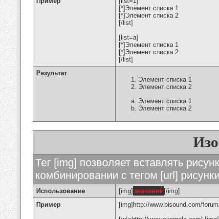
Пример
[list=1]
[*]Элемент списка 1
[*]Элемент списка 2
[/list]
[list=a]
[*]Элемент списка 1
[*]Элемент списка 2
[/list]
Результат
Элемент списка 1
Элемент списка 2
Элемент списка 1
Элемент списка 2
Изо
Тег [img] позволяет вставлять рису
комбинировании с тегом [url] рисунк
Использование
[img]
значение
[/img]
Пример
[img]http://www.bisound.com/forum