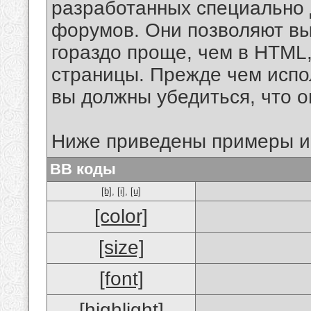
разработанных специально 
форумов. Они позволяют в
гораздо проще, чем в HTML
страницы. Прежде чем испо
вы должны убедиться, что 
Ниже приведены примеры и
BB коды
[b]
,
[i]
,
[u]
[color]
[size]
[font]
[highlight]