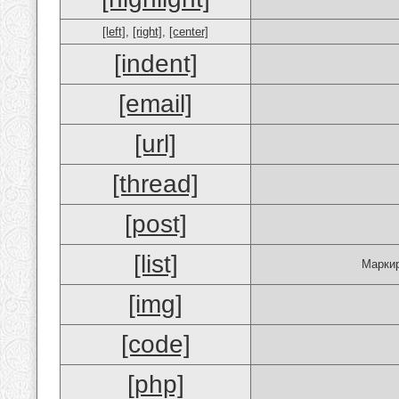
[left]
,
[right]
,
[center]
[indent]
[email]
[url]
[thread]
[post]
[list]
Маркир
[img]
[code]
[php]