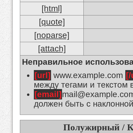
[html]
[quote]
[noparse]
[attach]
Неправильное использова
[url]
www.example.com
[/
между тегами и текстом 
[email]
mail@example.co
должен быть с наклонной
Полужирный / К