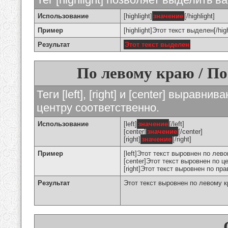
Использование
[highlight]
значение
[/highlight]
Пример
[highlight]Этот текст выделен[/high
Результат
Этот текст выделен
По левому краю / По
Теги [left], [right] и [center] вырав
центру соответственно.
Использование
[left]
значение
[/left]
[center]
значение
[/center]
[right]
значение
[/right]
Пример
[left]Этот текст выровнен по левом
[center]Этот текст выровнен по це
[right]Этот текст выровнен по пра
Результат
Этот текст выровнен по левому 