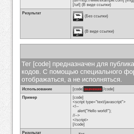
[url=http://www.example.com] [img
[/url] (В виде ссылки)
Результат
(Без ссылки)
(В виде ссылки)
Тег [code] предназначен для публи
кодов. С помощью специального фор
отображаться, а не исполняться.
Использование
[code]
значение
[/code]
Пример
[code]
<script type="text/javascript">
<!--
alert("Hello world!");
//-->
</script>
[/code]
Результат
Код: