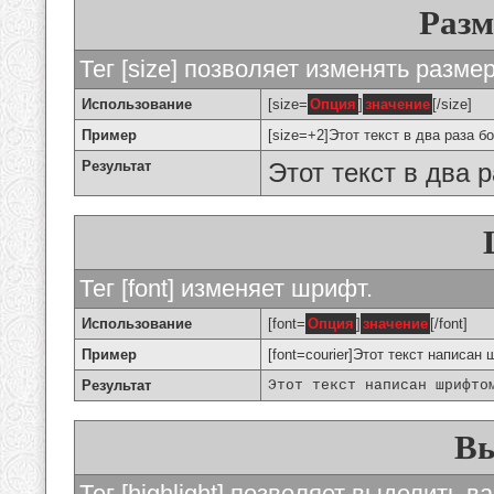
Разм
Тег [size] позволяет изменять разме
Использование
[size=
Опция
]
значение
[/size]
Пример
[size=+2]Этот текст в два раза б
Результат
Этот текст в два 
Тег [font] изменяет шрифт.
Использование
[font=
Опция
]
значение
[/font]
Пример
[font=courier]Этот текст написан 
Результат
Этот текст написан шрифто
Вы
Тег [highlight] позволяет выделить ва