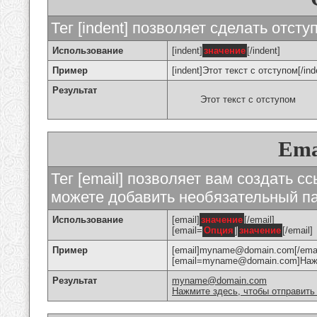
Тег [indent] позволяет сделать отступ
Использование
[indent]
значение
[/indent]
Пример
[indent]Этот текст с отступом[/ind
Результат
Этот текст с отступом
Ema
Тег [email] позволяет вам создать с
можете добавить необязательный па
Использование
[email]
значение
[/email]
[email=
Опция
]
значение
[/email]
Пример
[email]myname@domain.com[/emai
[email=myname@domain.com]Нажми
Результат
myname@domain.com
Нажмите здесь, чтобы отправить