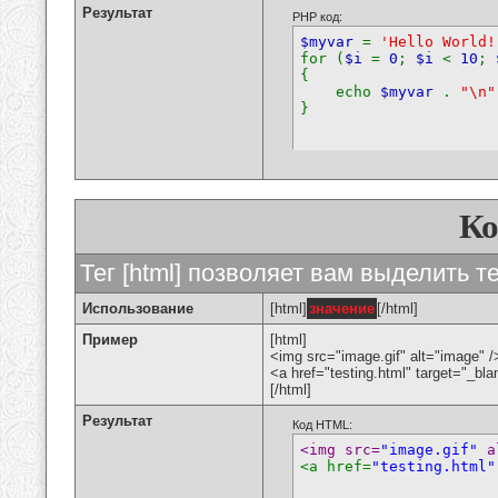
Результат
PHP код:
$myvar
=
'Hello World!
for (
$i
=
0
;
$i
<
10
;
{
echo
$myvar
.
"\n"
}
К
Тег [html] позволяет вам выделить 
Использование
[html]
значение
[/html]
Пример
[html]
<img src="image.gif" alt="image" /
<a href="testing.html" target="_bl
[/html]
Результат
Код HTML:
<img src=
"image.gif"
 a
<a href=
"testing.html"