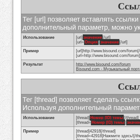
Ссыл
Тег [url] позволяет вставлять ссылк
дополнительный параметр, можно ук
Использование
[url]
значение
[/url]
[url=
Опция
]
значение
[/url]
Пример
[url]http://www.bisound.com/forum[/
[url=http://www.bisound.com/foru
Результат
http://www.bisound.com/forum
Bisound.com - Музыкальный порт
Ссыл
Тег [thread] позволяет сделать ссылк
Используя дополнительный параметр
Использование
[thread]
Номер (ID) темы
[/thread]
[thread=
Номер (ID) темы
]
значе
Пример
[thread]42918[/thread]
[thread=42918]Нажмите здесь![/th