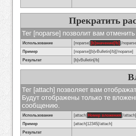
Прекратить ра
Тег [noparse] позволит вам отменить
Использование
[noparse]
[b]значение[/b]
[/nopars
Пример
[noparse][b]vBulletin[/b][/noparse]
Результат
[b]vBulletin[/b]
В
Тег [attach] позволяет вам отображ
Будут отображены только те вложе
сообщению.
Использование
[attach]
Номер вложения
[/attach
Пример
[attach]12345[/attach]
Результат