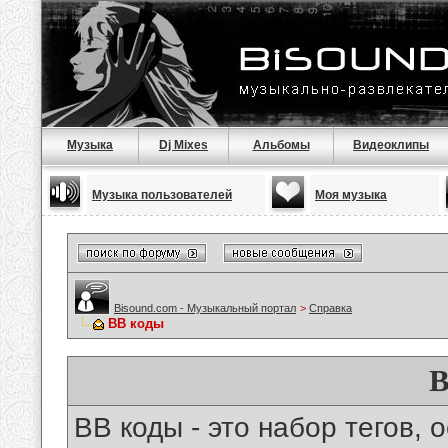
Музыка
Dj Mixes
Альбомы
Видеоклипы
Музыка пользователей
Моя музыка
Bisound.com - Музыкальный портал
>
Справка
BB коды
B
BB коды - это набор тегов,