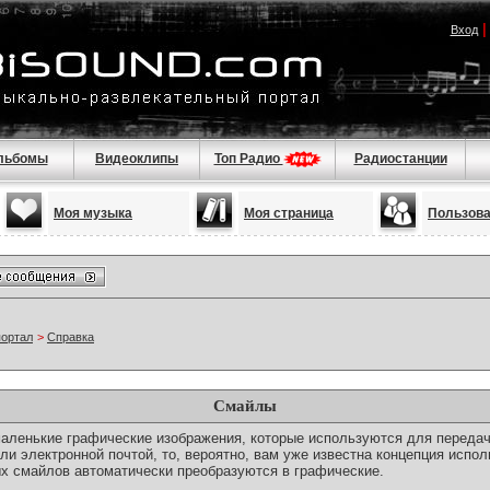
Вход
льбомы
Видеоклипы
Топ Радио
Радиостанции
Моя музыка
Моя страница
Пользов
портал
>
Справка
Смайлы
о маленькие графические изображения, которые используются для переда
ли электронной почтой, то, вероятно, вам уже известна концепция испо
х смайлов автоматически преобразуются в графические.