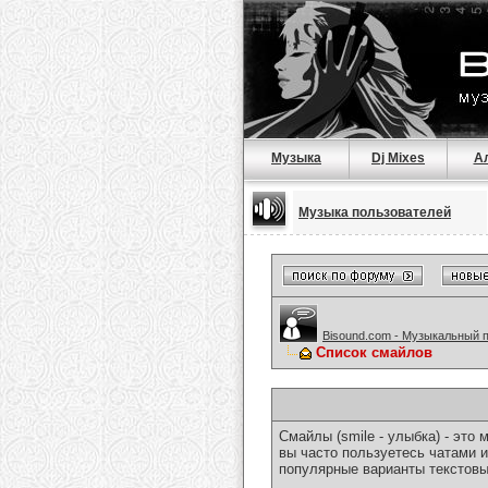
Музыка
Dj Mixes
А
Музыка пользователей
Bisound.com - Музыкальный 
Список смайлов
Смайлы (smile - улыбка) - эт
вы часто пользуетесь чатами и
популярные варианты текстовы