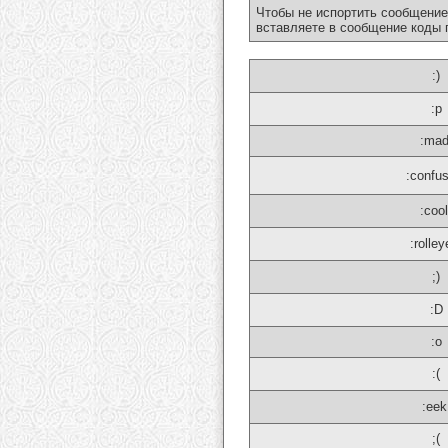
Чтобы не испортить сообщение
вставляете в сообщение коды 
:)
:p
:mad
:confu
:cool
:rolley
;)
:D
:o
:(
:eek
;(