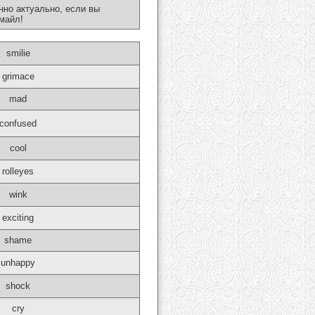
нно актуально, если вы
майл!
smilie
grimace
mad
confused
cool
rolleyes
wink
exciting
shame
unhappy
shock
cry