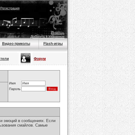
|
Регистрация
Помощь
Добавить в избранное
Видео приколы
Flash-игры
атели
Форум
Имя
Пароль
чи эмоций в сообщениях. Если
льзования смайлов. Самые