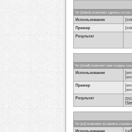
Тег [indent] позволяет сделать отступ.
Использование
[ind
Пример
[in
Результат
Тег [email] позволяет вам создать с
Использование
[ema
[em
Пример
[em
[em
Результат
my
Наж
Тег [url] позволяет вставлять ссылк
Использование
[url]