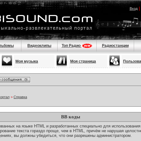
Вход
льбомы
Видеоклипы
Топ Радио
Радиостанции
Моя музыка
Моя страница
Пользов
портал
>
Справка
BB коды
снованных на языке HTML и разработанных специально для использовани
ование текста гораздо проще, чем в HTML, причём не нарушая целостн
ениях, вы должны убедиться, что они разрешены администратором.