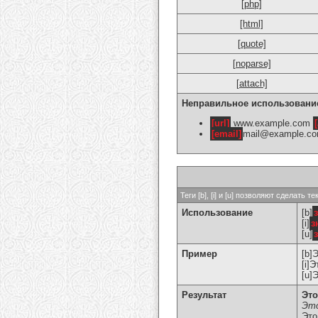
[php]
[html]
[quote]
[noparse]
[attach]
Неправильное использовани
[url]
www.example.com
[
[email]
mail@example.c
Теги [b], [i] и [u] позволяют сделат
Использование
[b]
[i]
з
[u]
Пример
[b]
[i]
[u]
Результат
Это
Это
Это