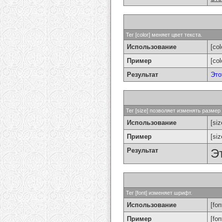
Тег [color] меняет цвет текста.
Использование
[col
Пример
[co
Результат
Это
Тег [size] позволяет изменять разме
Использование
[si
Пример
[si
Результат
Э
Тег [font] изменяет шрифт.
Использование
[fon
Пример
[fo