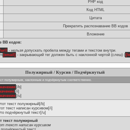
PHP код
Код HTML
Цитата
Прекратить распознавание BB кодов
Вложение
е BB кодов:
/url]
- нельзя допускать пробела между тегами и текстом внутри.
om
[email]
- закрывающий тег должен быть с наклонной чертой (слеш) (
[/
Полужирный / Курсив / Подчёркнутый
ь текст полужирным, наклонным и подчёркнутым соответственно.
значение
[/b]
начение
[/i]
значение
[/u]
Этот текст полужирный[/b]
Этот текст написан курсивом[/i]
Это подчёркнутый текст[/u]
т текст полужирный
т текст написан курсивом
 подчёркнутый текст