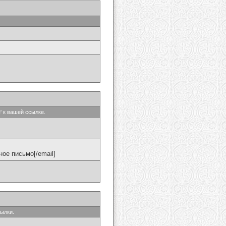
' к вашей ссылке.
ое письмо[/email]
сылки.