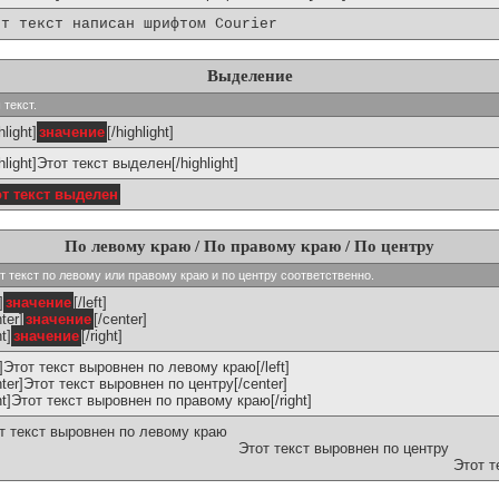
от текст написан шрифтом Courier
Выделение
 текст.
hlight]
значение
[/highlight]
ghlight]Этот текст выделен[/highlight]
от текст выделен
По левому краю / По правому краю / По центру
ивают текст по левому или правому краю и по центру соответственно.
]
значение
[/left]
ter]
значение
[/center]
ht]
значение
[/right]
ft]Этот текст выровнен по левому краю[/left]
nter]Этот текст выровнен по центру[/center]
ght]Этот текст выровнен по правому краю[/right]
т текст выровнен по левому краю
Этот текст выровнен по центру
Этот т