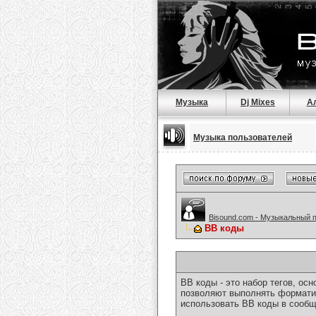
Музыка
Dj Mixes
А
Музыка пользователей
Bisound.com - Музыкальный 
BB коды
BB коды - это набор тегов, о
позволяют выполнять форматир
использовать BB коды в сообщ