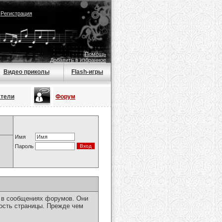
|
Регистрация
Помощь
Добавить в избранное
Видео приколы
Flash-игры
атели
Форум
Имя
Пароль
я в сообщениях форумов. Они
ость страницы. Прежде чем