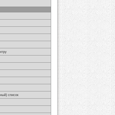
нтру
ный) список