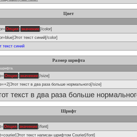
Цвет
or=
Опция
]
значение
[/color]
lor=blue]Этот текст синий[/color]
т текст синий
Размер шрифта
р шрифта.
ze=
Опция
]
значение
[/size]
ze=+2]Этот текст в два раза больше нормального[/size]
тот текст в два раза больше нормальног
Шрифт
t=
Опция
]
значение
[/font]
nt=courier]Этот текст написан шрифтом Courier[/font]