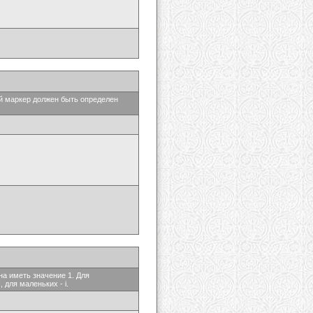
ый маркер должен быть определен
на иметь значение 1. Для
 для маленьких - i.