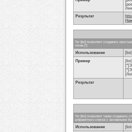
[po
(Not
Результат
htt
Наж
Тег [list] позволяет создавать прос
тегом [*].
Использование
[list
Пример
[list
[*]
[*]
[/lis
Результат
Тег [list] позволяет также создават
алфавитного списка с заглавными бук
Использование
[lis