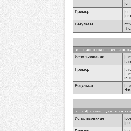
[url
Пример
[url
[ur
Результат
htt
Bis
Тег [thread] позволяет сделать ссыл
Использование
[thr
[th
Пример
[th
[th
(Not
Результат
htt
Наж
Тег [post] позволяет сделать ссылку
Использование
[pos
[po
Пример
[po