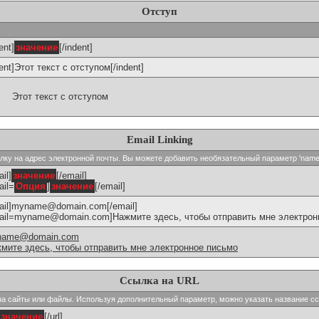
Отступ
ent]
значение
[/indent]
dent]Этот текст с отступом[/indent]
Этот текст с отступом
Email Linking
сылку на адрес электронной почты. Вы можете добавить необязательный параметр 'name
il]
значение
[/email]
ail=
Опция
]
значение
[/email]
ail]myname@domain.com[/email]
ail=myname@domain.com]Нажмите здесь, чтобы отправить мне электронн
name@domain.com
мите здесь, чтобы отправить мне электронное письмо
Ссылка на URL
и на сайты или файлы. Используя дополнительный параметр, можно указать название с
значение
[/url]