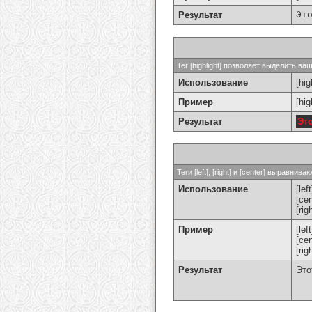
Результат
Эт
Тег [highlight] позволяет выделить ваш
Использование
[hig
Пример
[hi
Результат
Эт
Теги [left], [right] и [center] выравн
Использование
[left
[cen
[rig
Пример
[le
[ce
[ri
Результат
Это