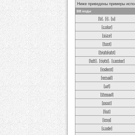
Ниже приведены примеры испо
BB коды
[b]
,
[i]
,
[u]
[color]
[size]
[font]
[highlight]
[left]
,
[right]
,
[center]
[indent]
[email]
[url]
[thread]
[post]
[list]
[img]
[code]