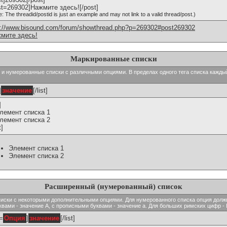
st=269302]Нажмите здесь![/post]
e: The threadid/postid is just an example and may not link to a valid thread/post.)
p://www.bisound.com/forum/showthread.php?p=269302#post269302
мите здесь!
Маркированные списки
тые и нумерованные списки с различными опциями. В пределах одного тега списка кажд
]
значение
[/list]
]
Элемент списка 1
Элемент списка 2
t]
Элемент списка 1
Элемент списка 2
Расширенный (нумерованный) список
ь списки с некоторыми дополнительными опциями. Для нумерованного списка опция долж
вами - значение A, с прописными буквами - значение а. Для больших римских цифр - I,
t=
Опция
]
значение
[/list]