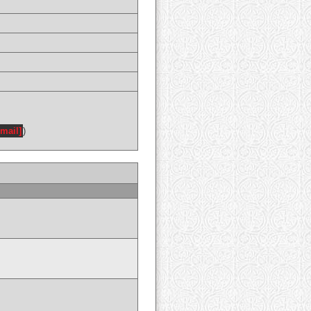
email]
)