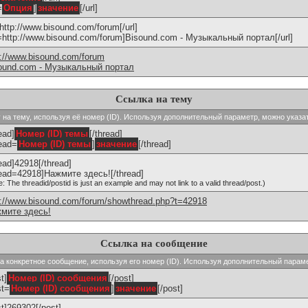
=
Опция
]
значение
[/url]
]http://www.bisound.com/forum[/url]
l=http://www.bisound.com/forum]Bisound.com - Музыкальный портал[/url]
p://www.bisound.com/forum
ound.com - Музыкальный портал
Ссылка на тему
ку на тему, используя её номер (ID). Используя дополнительный параметр, можно указа
ead]
Номер (ID) темы
[/thread]
read=
Номер (ID) темы
]
значение
[/thread]
read]42918[/thread]
read=42918]Нажмите здесь![/thread]
e: The threadid/postid is just an example and may not link to a valid thread/post.)
p://www.bisound.com/forum/showthread.php?t=42918
мите здесь!
Ссылка на сообщение
 на конкретное сообщение, используя его номер (ID). Используя дополнительный парам
t]
Номер (ID) сообщения
[/post]
st=
Номер (ID) сообщения
]
значение
[/post]
st]269302[/post]