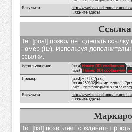
(Note: The threadid/postid is just an examp
Результат
http://www.bisound.com/forum/sho
Нажмите здесь!
Ссылка
Тег [post] позволяет сделать ссылку
номер (ID). Используя дополнитель
ссылки.
Использование
[post]
Номер (ID) сообщения
[/po
[post=
Номер (ID) сообщения
]
з
Пример
[post]269302[/post]
[post=269302]Нажмите здесь![/pos
(Note: The threadid/postid is just an examp
Результат
http://www.bisound.com/forum/sh
Нажмите здесь!
Маркиро
Тег [list] позволяет создавать прос