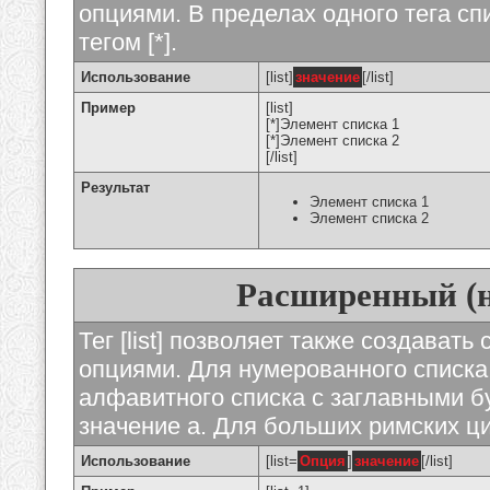
опциями. В пределах одного тега с
тегом [*].
Использование
[list]
значение
[/list]
Пример
[list]
[*]Элемент списка 1
[*]Элемент списка 2
[/list]
Результат
Элемент списка 1
Элемент списка 2
Расширенный (
Тег [list] позволяет также создават
опциями. Для нумерованного списка
алфавитного списка с заглавными бу
значение а. Для больших римских циф
Использование
[list=
Опция
]
значение
[/list]