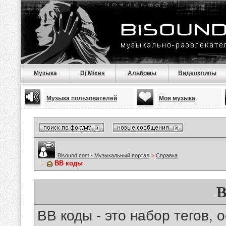
Музыка
Dj Mixes
Альбомы
Видеоклипы
Музыка пользователей
Моя музыка
Bisound.com - Музыкальный портал
>
Справка
BB коды
B
BB коды - это набор тегов,