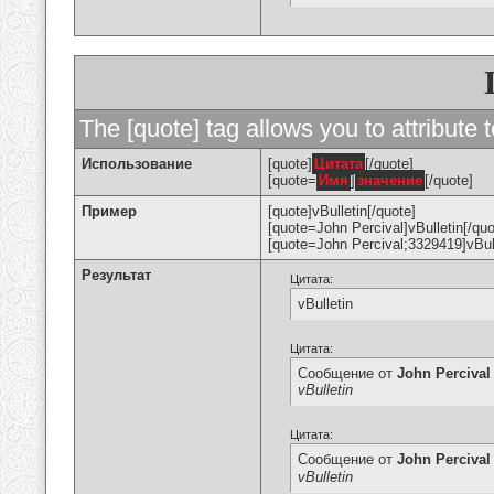
The [quote] tag allows you to attribute 
Использование
[quote]
Цитата
[/quote]
[quote=
Имя
]
значение
[/quote]
Пример
[quote]vBulletin[/quote]
[quote=John Percival]vBulletin[/quo
[quote=John Percival;3329419]vBull
Результат
Цитата:
vBulletin
Цитата:
Сообщение от
John Percival
vBulletin
Цитата:
Сообщение от
John Percival
vBulletin