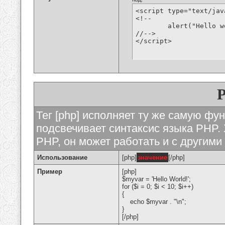
<script type="text/jav
<!--

	alert("Hello world!");

//-->

</script>
Тег [php] исполняет ту же самую функ
подсвечивает синтаксис языка PHP. 
PHP, он может работать и с другими
Использование
[php]
значение
[/php]
Пример
[php]
$myvar = 'Hello World!';
for ($
i = 0; $i < 10; $i++)
{
echo $myvar . "\n";
}
[/php]