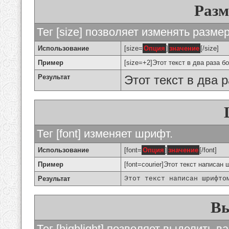
Разм
Тег [size] позволяет изменять разме
Использование
[size=
Опция
]
значение
[/size]
Пример
[size=+2]Этот текст в два раза б
Результат
Этот текст в два 
Тег [font] изменяет шрифт.
Использование
[font=
Опция
]
значение
[/font]
Пример
[font=courier]Этот текст написан 
Результат
Этот текст написан шрифто
Вы
Тег [highlight] позволяет выделить ва