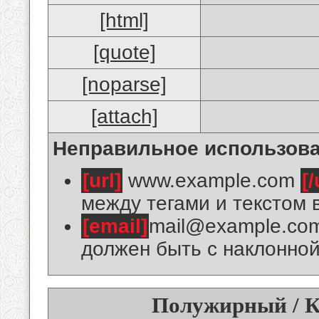
[html]
[quote]
[noparse]
[attach]
Неправильное использова
[url]
www.example.com
[/
между тегами и текстом 
[email]
mail@example.co
должен быть с наклонной
Полужирный / К