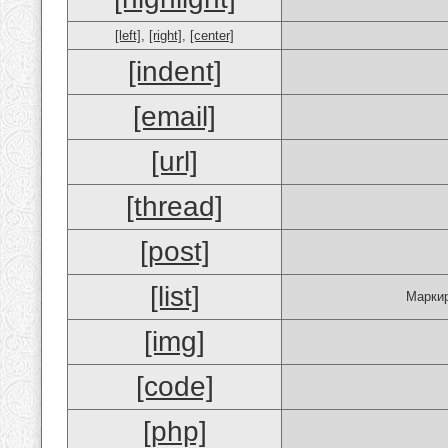
[left]
,
[right]
,
[center]
[indent]
[email]
[url]
[thread]
[post]
[list]
Маркир
[img]
[code]
[php]