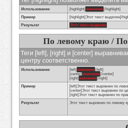
Использование
[highlight]
значение
[/highlight]
Пример
[highlight]Этот текст выделен[/high
Результат
Этот текст выделен
По левому краю / По
Теги [left], [right] и [center] вырав
центру соответственно.
Использование
[left]
значение
[/left]
[center]
значение
[/center]
[right]
значение
[/right]
Пример
[left]Этот текст выровнен по левом
[center]Этот текст выровнен по це
[right]Этот текст выровнен по пра
Результат
Этот текст выровнен по левому 