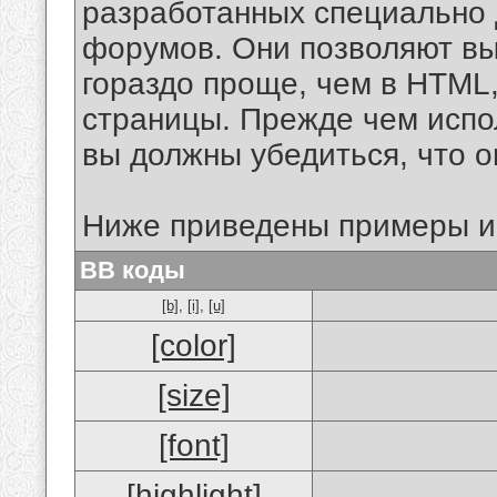
разработанных специально 
форумов. Они позволяют в
гораздо проще, чем в HTML
страницы. Прежде чем испо
вы должны убедиться, что 
Ниже приведены примеры и
BB коды
[b]
,
[i]
,
[u]
[color]
[size]
[font]
[highlight]