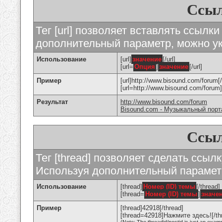
Ссыл
Тег [url] позволяет вставлять ссылк
дополнительный параметр, можно ук
Использование
[url]
значение
[/url]
[url=
Опция
]
значение
[/url]
Пример
[url]http://www.bisound.com/forum[/
[url=http://www.bisound.com/foru
Результат
http://www.bisound.com/forum
Bisound.com - Музыкальный порт
Ссыл
Тег [thread] позволяет сделать ссылк
Используя дополнительный параметр
Использование
[thread]
Номер (ID) темы
[/thread]
[thread=
Номер (ID) темы
]
значе
Пример
[thread]42918[/thread]
[thread=42918]Нажмите здесь![/th