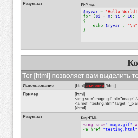
Результат
PHP код:
$myvar
=
'Hello World!
for (
$i
=
0
;
$i
<
10
;
{
echo
$myvar
.
"\n"
}
К
Тег [html] позволяет вам выделить 
Использование
[html]
значение
[/html]
Пример
[html]
<img src="image.gif" alt="image" /
<a href="testing.html" target="_bl
[/html]
Результат
Код HTML:
<img src=
"image.gif"
 a
<a href=
"testing.html"