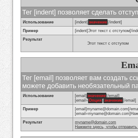
Тег [indent] позволяет сделать отступ
Использование
[indent]
значение
[/indent]
Пример
[indent]Этот текст с отступом[/ind
Результат
Этот текст с отступом
Ema
Тег [email] позволяет вам создать с
можете добавить необязательный па
Использование
[email]
значение
[/email]
[email=
Опция
]
значение
[/email]
Пример
[email]myname@domain.com[/emai
[email=myname@domain.com]Нажми
Результат
myname@domain.com
Нажмите здесь, чтобы отправить