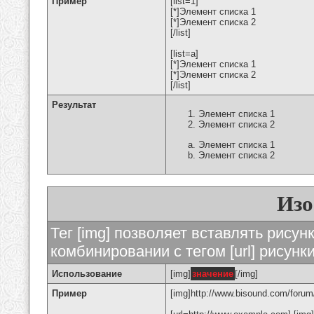
Пример
[list=1]
[*]Элемент списка 1
[*]Элемент списка 2
[/list]
[list=a]
[*]Элемент списка 1
[*]Элемент списка 2
[/list]
Результат
Элемент списка 1
Элемент списка 2
Элемент списка 1
Элемент списка 2
Изо
Тег [img] позволяет вставлять рису
комбинировании с тегом [url] рисунк
Использование
[img]
значение
[/img]
Пример
[img]http://www.bisound.com/forum