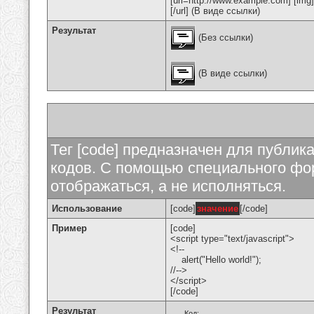
[url=http://www.example.com] [img
[/url] (В виде ссылки)
Результат
(Без ссылки)
(В виде ссылки)
Тег [code] предназначен для публи
кодов. С помощью специального фор
отображаться, а не исполняться.
Использование
[code]
значение
[/code]
Пример
[code]
<script type="text/javascript">
<!--
alert("Hello world!");
//-->
</script>
[/code]
Результат
Код: