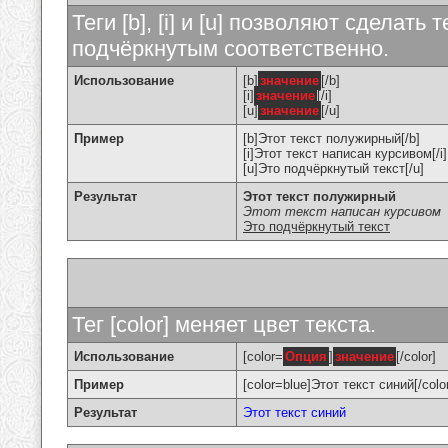
Теги [b], [i] и [u] позволяют сделат
подчёркнутым соответственно.
Использование
[b]
значение
[/b]
[i]
значение
[/i]
[u]
значение
[/u]
Пример
[b]Этот текст полужирный[/b]
[i]Этот текст написан курсивом[/i]
[u]Это подчёркнутый текст[/u]
Результат
Этот текст полужирный
Этот текст написан курсивом
Это подчёркнутый текст
Тег [color] меняет цвет текста.
Использование
[color=
Опция
]
значение
[/color]
Пример
[color=blue]Этот текст синий[/colo
Результат
Этот текст синий