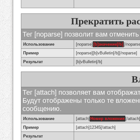
Прекратить ра
Тег [noparse] позволит вам отменить
Использование
[noparse]
[b]значение[/b]
[/nopars
Пример
[noparse][b]vBulletin[/b][/noparse]
Результат
[b]vBulletin[/b]
В
Тег [attach] позволяет вам отображ
Будут отображены только те вложе
сообщению.
Использование
[attach]
Номер вложения
[/attach
Пример
[attach]12345[/attach]
Результат