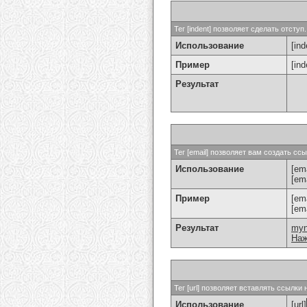
Тег [indent] позволяет сделать отступ.
Использование
[ind
Пример
[in
Результат
Тег [email] позволяет вам создать с
Использование
[ema
[em
Пример
[em
[em
Результат
my
Наж
Тег [url] позволяет вставлять ссылк
Использование
[url]