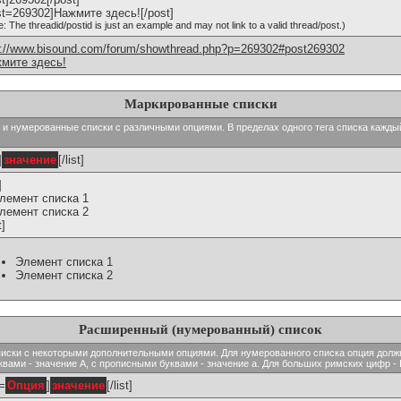
st=269302]Нажмите здесь![/post]
e: The threadid/postid is just an example and may not link to a valid thread/post.)
p://www.bisound.com/forum/showthread.php?p=269302#post269302
мите здесь!
Маркированные списки
тые и нумерованные списки с различными опциями. В пределах одного тега списка кажд
]
значение
[/list]
]
Элемент списка 1
Элемент списка 2
t]
Элемент списка 1
Элемент списка 2
Расширенный (нумерованный) список
ь списки с некоторыми дополнительными опциями. Для нумерованного списка опция долж
вами - значение A, с прописными буквами - значение а. Для больших римских цифр - I,
t=
Опция
]
значение
[/list]