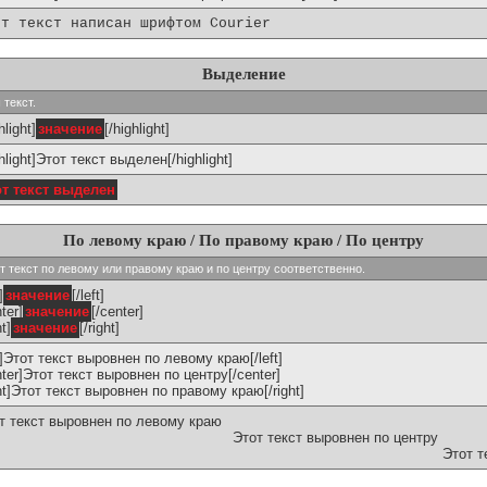
от текст написан шрифтом Courier
Выделение
 текст.
hlight]
значение
[/highlight]
ghlight]Этот текст выделен[/highlight]
от текст выделен
По левому краю / По правому краю / По центру
ивают текст по левому или правому краю и по центру соответственно.
]
значение
[/left]
ter]
значение
[/center]
ht]
значение
[/right]
ft]Этот текст выровнен по левому краю[/left]
nter]Этот текст выровнен по центру[/center]
ght]Этот текст выровнен по правому краю[/right]
т текст выровнен по левому краю
Этот текст выровнен по центру
Этот т