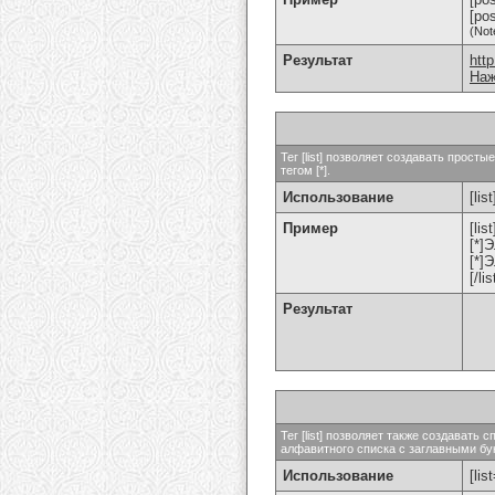
[po
(Not
Результат
htt
Наж
Тег [list] позволяет создавать прос
тегом [*].
Использование
[list
Пример
[list
[*]
[*]
[/lis
Результат
Тег [list] позволяет также создават
алфавитного списка с заглавными бук
Использование
[lis