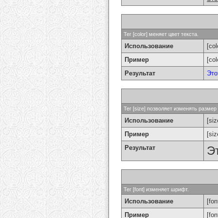
Тег [color] меняет цвет текста.
Использование
[col
Пример
[co
Результат
Это
Тег [size] позволяет изменять разме
Использование
[si
Пример
[si
Результат
Э
Тег [font] изменяет шрифт.
Использование
[fon
Пример
[fo