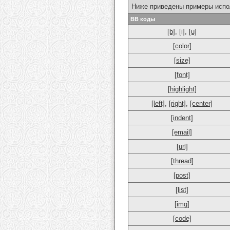
Ниже приведены примеры испо
BB коды
[b]
,
[i]
,
[u]
[color]
[size]
[font]
[highlight]
[left]
,
[right]
,
[center]
[indent]
[email]
[url]
[thread]
[post]
[list]
[img]
[code]