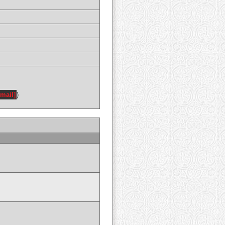
email]
)