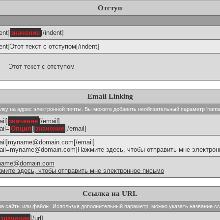
Отступ
ent]
значение
[/indent]
dent]Этот текст с отступом[/indent]
Этот текст с отступом
Email Linking
сылку на адрес электронной почты. Вы можете добавить необязательный параметр 'name
il]
значение
[/email]
ail=
Опция
]
значение
[/email]
ail]myname@domain.com[/email]
ail=myname@domain.com]Нажмите здесь, чтобы отправить мне электронн
name@domain.com
мите здесь, чтобы отправить мне электронное письмо
Ссылка на URL
и на сайты или файлы. Используя дополнительный параметр, можно указать название с
значение
[/url]