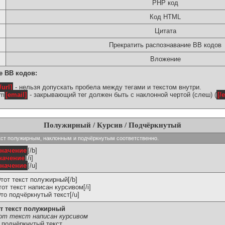
PHP код
Код HTML
Цитата
Прекратить распознавание BB кодов
Вложение
е BB кодов:
/url]
- нельзя допускать пробела между тегами и текстом внутри.
om
[email]
- закрывающий тег должен быть с наклонной чертой (слеш) (
[/
Полужирный / Курсив / Подчёркнутый
ь текст полужирным, наклонным и подчёркнутым соответственно.
значение
[/b]
начение
[/i]
значение
[/u]
Этот текст полужирный[/b]
Этот текст написан курсивом[/i]
Это подчёркнутый текст[/u]
т текст полужирный
т текст написан курсивом
 подчёркнутый текст