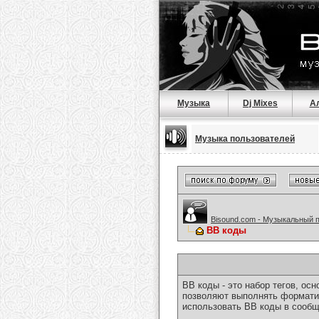
Музыка
Dj Mixes
А
Музыка пользователей
Bisound.com - Музыкальный 
BB коды
BB коды - это набор тегов, о
позволяют выполнять форматир
использовать BB коды в сообщ