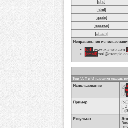
[php]
[html]
[quote]
[noparse]
[attach]
Неправильное использовани
[url]
www.example.com
[
[email]
mail@example.c
Теги [b], [i] и [u] позволяют сделат
Использование
[b]
[i]
з
[u]
Пример
[b]
[i]
[u]
Результат
Это
Это
Это