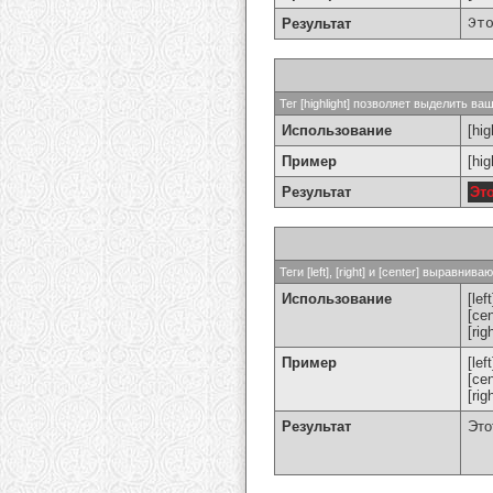
Результат
Эт
Тег [highlight] позволяет выделить ваш
Использование
[hig
Пример
[hi
Результат
Эт
Теги [left], [right] и [center] выравн
Использование
[left
[cen
[rig
Пример
[le
[ce
[ri
Результат
Это