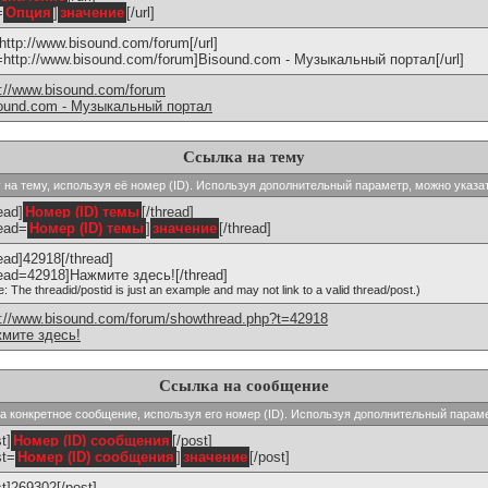
=
Опция
]
значение
[/url]
]http://www.bisound.com/forum[/url]
l=http://www.bisound.com/forum]Bisound.com - Музыкальный портал[/url]
p://www.bisound.com/forum
ound.com - Музыкальный портал
Ссылка на тему
ку на тему, используя её номер (ID). Используя дополнительный параметр, можно указа
ead]
Номер (ID) темы
[/thread]
read=
Номер (ID) темы
]
значение
[/thread]
read]42918[/thread]
read=42918]Нажмите здесь![/thread]
e: The threadid/postid is just an example and may not link to a valid thread/post.)
p://www.bisound.com/forum/showthread.php?t=42918
мите здесь!
Ссылка на сообщение
 на конкретное сообщение, используя его номер (ID). Используя дополнительный парам
t]
Номер (ID) сообщения
[/post]
st=
Номер (ID) сообщения
]
значение
[/post]
st]269302[/post]