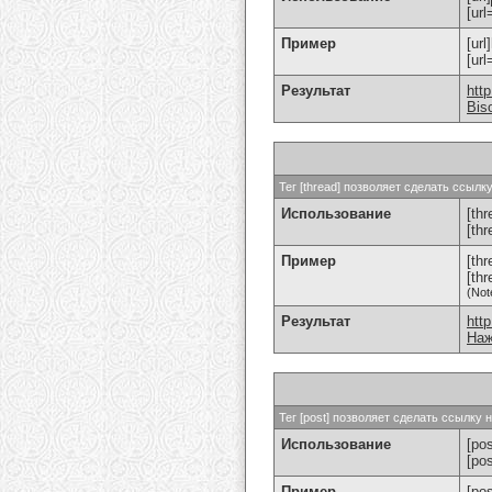
[url
Пример
[url
[ur
Результат
htt
Bis
Тег [thread] позволяет сделать ссыл
Использование
[thr
[th
Пример
[th
[th
(Not
Результат
htt
Наж
Тег [post] позволяет сделать ссылку
Использование
[pos
[po
Пример
[po