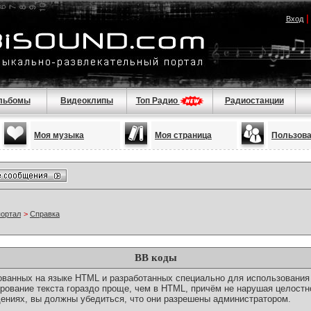
Вход
льбомы
Видеоклипы
Топ Радио
Радиостанции
Моя музыка
Моя страница
Пользов
портал
>
Справка
BB коды
снованных на языке HTML и разработанных специально для использовани
ование текста гораздо проще, чем в HTML, причём не нарушая целостн
ениях, вы должны убедиться, что они разрешены администратором.