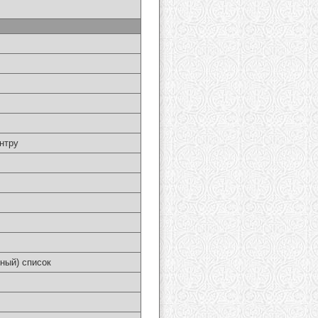
нтру
ный) список