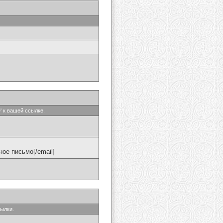
' к вашей ссылке.
ое письмо[/email]
сылки.