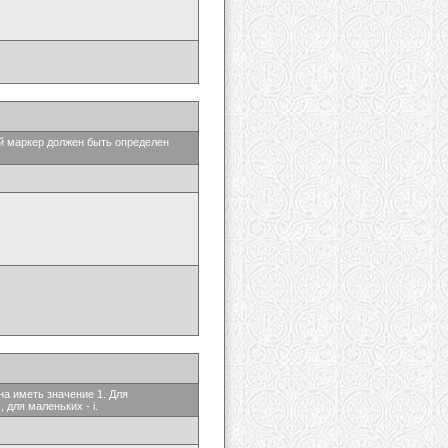
ый маркер должен быть определен
на иметь значение 1. Для
 для маленьких - i.