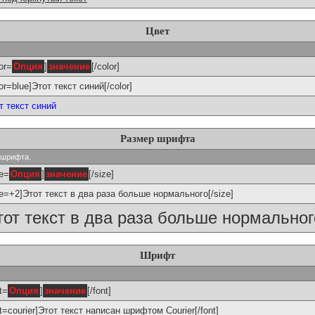
Цвет
or=
Опция
]
значение
[/color]
lor=blue]Этот текст синий[/color]
т текст синий
Размер шрифта
р шрифта.
ze=
Опция
]
значение
[/size]
ze=+2]Этот текст в два раза больше нормального[/size]
тот текст в два раза больше нормальног
Шрифт
t=
Опция
]
значение
[/font]
nt=courier]Этот текст написан шрифтом Courier[/font]