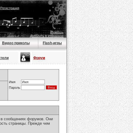
|
Регистрация
Помощь
Добавить в избранное
Видео приколы
Flash-игры
атели
Форум
Имя
Пароль
я в сообщениях форумов. Они
ость страницы. Прежде чем