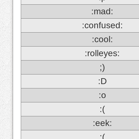
:mad:
:confused:
:cool:
:rolleyes:
;)
:D
:o
:(
:eek:
;(