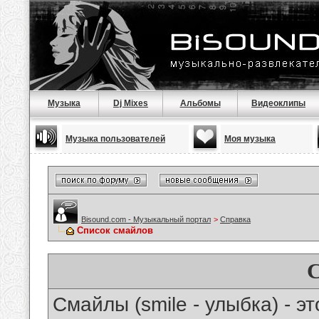
Музыка
Dj Mixes
Альбомы
Видеоклипы
Музыка пользователей
Моя музыка
Bisound.com - Музыкальный портал
>
Справка
Список смайлов
Смайлы (smile - улыбка) - 