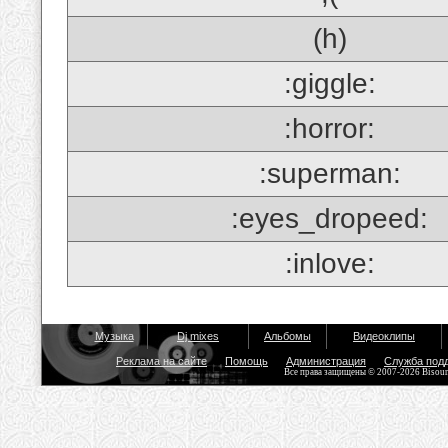
(h)
:giggle:
:horror:
:superman:
:eyes_dropeed:
:inlove:
Музыка
Dj mixes
Альбомы
Видеоклипы
Реклама на сайте
Помощь
Администрация
Служба под
Все права защищены © 2007-2026 Bisou