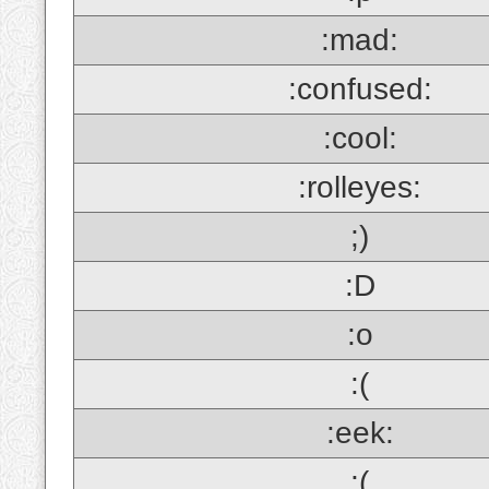
:mad:
:confused:
:cool:
:rolleyes:
;)
:D
:o
:(
:eek:
;(