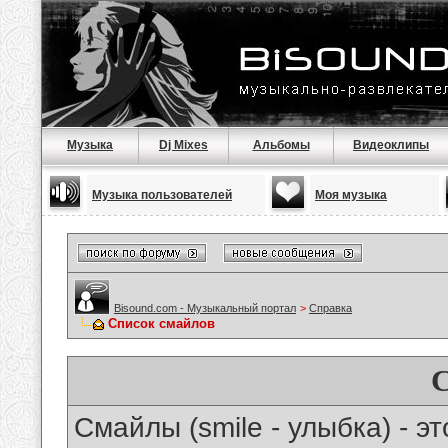
Музыка
Dj Mixes
Альбомы
Видеоклипы
Музыка пользователей
Моя музыка
Bisound.com - Музыкальный портал
>
Справка
Список смайлов
Смайлы (smile - улыбка) - 