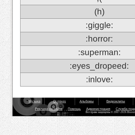
(h)
:giggle:
:horror:
:superman:
:eyes_dropeed:
:inlove:
Музыка
Dj mixes
Альбомы
Видеоклипы
Реклама на сайте
Помощь
Администрация
Служба под
Все права защищены © 2007-2026 Bisou