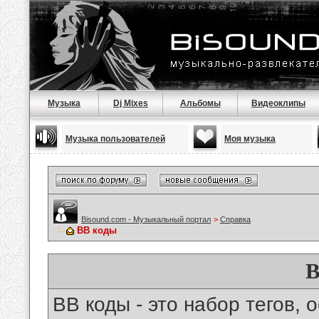
Музыка
Dj Mixes
Альбомы
Видеоклипы
Музыка пользователей
Моя музыка
Bisound.com - Музыкальный портал
>
Справка
BB коды
B
BB коды - это набор тегов,