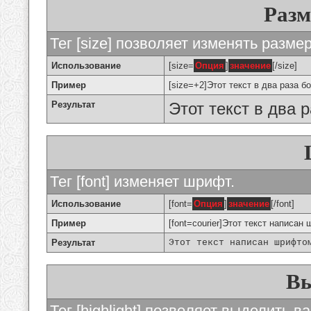
Разм
Тег [size] позволяет изменять разме
Использование
[size=
Опция
]
значение
[/size]
Пример
[size=+2]Этот текст в два раза б
Результат
Этот текст в два 
Тег [font] изменяет шрифт.
Использование
[font=
Опция
]
значение
[/font]
Пример
[font=courier]Этот текст написан 
Результат
Этот текст написан шрифто
Вы
Тег [highlight] позволяет выделить ва