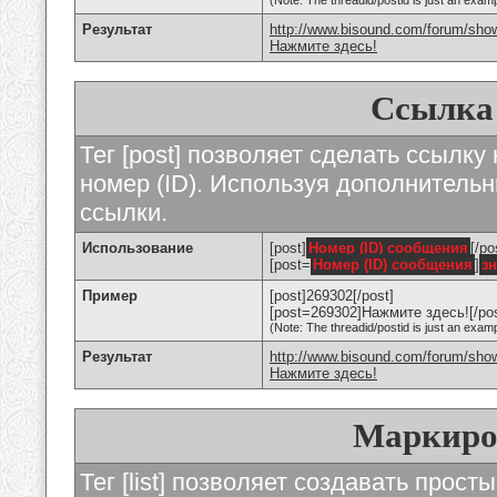
(Note: The threadid/postid is just an examp
Результат
http://www.bisound.com/forum/sho
Нажмите здесь!
Ссылка
Тег [post] позволяет сделать ссылку
номер (ID). Используя дополнитель
ссылки.
Использование
[post]
Номер (ID) сообщения
[/po
[post=
Номер (ID) сообщения
]
з
Пример
[post]269302[/post]
[post=269302]Нажмите здесь![/pos
(Note: The threadid/postid is just an examp
Результат
http://www.bisound.com/forum/sh
Нажмите здесь!
Маркиро
Тег [list] позволяет создавать прос