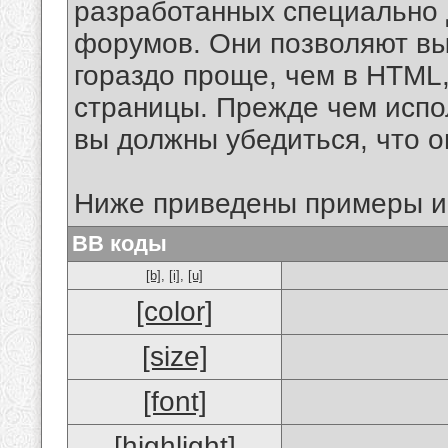
разработанных специально 
форумов. Они позволяют в
гораздо проще, чем в HTML
страницы. Прежде чем испо
вы должны убедиться, что 
Ниже приведены примеры и
BB коды
[b]
,
[i]
,
[u]
[color]
[size]
[font]
[highlight]