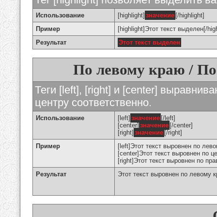
Использование
[highlight]
значение
[/highlight]
Пример
[highlight]Этот текст выделен[/high
Результат
Этот текст выделен
По левому краю / По
Теги [left], [right] и [center] вырав
центру соответственно.
Использование
[left]
значение
[/left]
[center]
значение
[/center]
[right]
значение
[/right]
Пример
[left]Этот текст выровнен по левом
[center]Этот текст выровнен по це
[right]Этот текст выровнен по пра
Результат
Этот текст выровнен по левому 