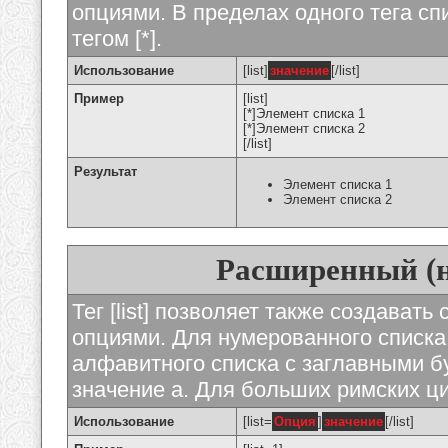
опциями. В пределах одного тега с
тегом [*].
Использование
[list]
значение
[/list]
Пример
[list]
[*]Элемент списка 1
[*]Элемент списка 2
[/list]
Результат
Элемент списка 1
Элемент списка 2
Расширенный (
Тег [list] позволяет также создават
опциями. Для нумерованного списка
алфавитного списка с заглавными бу
значение а. Для больших римских циф
Использование
[list=
Опция
]
значение
[/list]