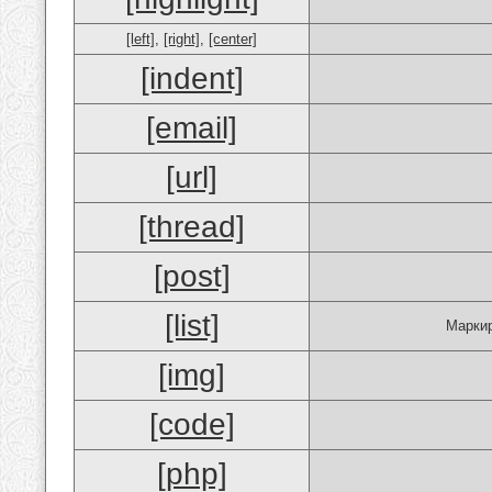
[left]
,
[right]
,
[center]
[indent]
[email]
[url]
[thread]
[post]
[list]
Маркир
[img]
[code]
[php]