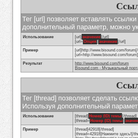
Ссыл
Тег [url] позволяет вставлять ссылк
дополнительный параметр, можно ук
Использование
[url]
значение
[/url]
[url=
Опция
]
значение
[/url]
Пример
[url]http://www.bisound.com/forum[/
[url=http://www.bisound.com/foru
Результат
http://www.bisound.com/forum
Bisound.com - Музыкальный порт
Ссыл
Тег [thread] позволяет сделать ссылк
Используя дополнительный параметр
Использование
[thread]
Номер (ID) темы
[/thread]
[thread=
Номер (ID) темы
]
значе
Пример
[thread]42918[/thread]
[thread=42918]Нажмите здесь![/th