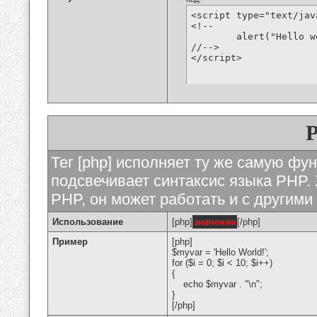
<script type="text/jav
<!--

	alert("Hello world!");

//-->

</script>
Тег [php] исполняет ту же самую функ
подсвечивает синтаксис языка PHP. 
PHP, он может работать и с другими
Использование
[php]
значение
[/php]
Пример
[php]
$myvar = 'Hello World!';
for ($
i = 0; $i < 10; $i++)
{
echo $myvar . "\n";
}
[/php]