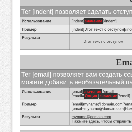
Тег [indent] позволяет сделать отступ
Использование
[indent]
значение
[/indent]
Пример
[indent]Этот текст с отступом[/ind
Результат
Этот текст с отступом
Ema
Тег [email] позволяет вам создать с
можете добавить необязательный па
Использование
[email]
значение
[/email]
[email=
Опция
]
значение
[/email]
Пример
[email]myname@domain.com[/emai
[email=myname@domain.com]Нажми
Результат
myname@domain.com
Нажмите здесь, чтобы отправить