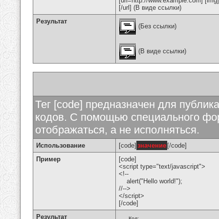
[url=http://www.example.com] [img
[/url] (В виде ссылки)
Результат
(Без ссылки)
(В виде ссылки)
Тег [code] предназначен для публи
кодов. С помощью специального фор
отображаться, а не исполняться.
Использование
[code]
значение
[/code]
Пример
[code]
<script type="text/javascript">
<!--
alert("Hello world!");
//-->
</script>
[/code]
Результат
Код: