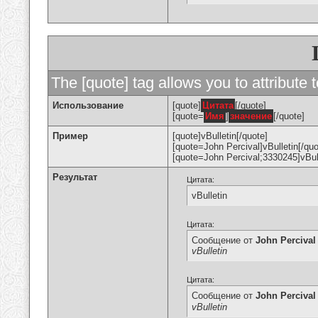
The [quote] tag allows you to attribute 
Использование
[quote]
Цитата
[/quote]
[quote=
Имя
]
значение
[/quote]
Пример
[quote]vBulletin[/quote]
[quote=John Percival]vBulletin[/quo
[quote=John Percival;3330245]vBull
Результат
Цитата:
vBulletin
Цитата:
Сообщение от
John Percival
vBulletin
Цитата:
Сообщение от
John Percival
vBulletin