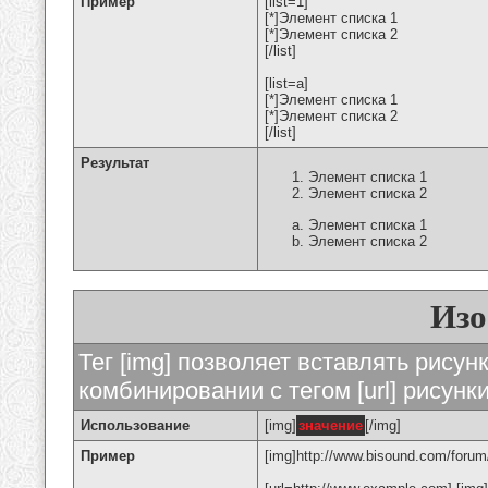
Пример
[list=1]
[*]Элемент списка 1
[*]Элемент списка 2
[/list]
[list=a]
[*]Элемент списка 1
[*]Элемент списка 2
[/list]
Результат
Элемент списка 1
Элемент списка 2
Элемент списка 1
Элемент списка 2
Изо
Тег [img] позволяет вставлять рису
комбинировании с тегом [url] рисунк
Использование
[img]
значение
[/img]
Пример
[img]http://www.bisound.com/forum