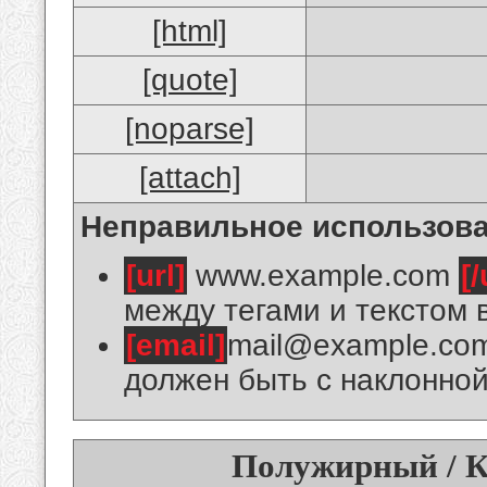
[html]
[quote]
[noparse]
[attach]
Неправильное использова
[url]
www.example.com
[/
между тегами и текстом 
[email]
mail@example.co
должен быть с наклонной
Полужирный / К