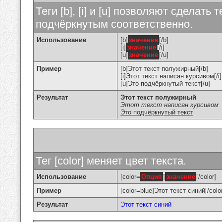
Теги [b], [i] и [u] позволяют сделат
подчёркнутым соответственно.
Использование
[b]
значение
[/b]
[i]
значение
[/i]
[u]
значение
[/u]
Пример
[b]Этот текст полужирный[/b]
[i]Этот текст написан курсивом[/i]
[u]Это подчёркнутый текст[/u]
Результат
Этот текст полужирный
Этот текст написан курсивом
Это подчёркнутый текст
Тег [color] меняет цвет текста.
Использование
[color=
Опция
]
значение
[/color]
Пример
[color=blue]Этот текст синий[/colo
Результат
Этот текст синий