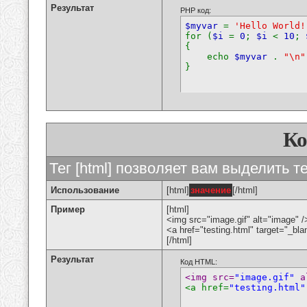
Результат
PHP код:
$myvar
=
'Hello World!
for (
$i
=
0
;
$i
<
10
;
{
echo
$myvar
.
"\n"
}
К
Тег [html] позволяет вам выделить 
Использование
[html]
значение
[/html]
Пример
[html]
<img src="image.gif" alt="image" /
<a href="testing.html" target="_bl
[/html]
Результат
Код HTML:
<img src=
"image.gif"
 a
<a href=
"testing.html"