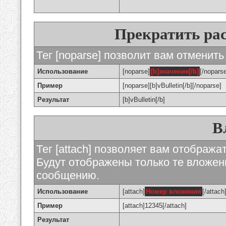
Прекратить ра
Тег [noparse] позволит вам отменить
Использование
[noparse]
[b]значение[/b]
[/nopars
Пример
[noparse][b]vBulletin[/b][/noparse]
Результат
[b]vBulletin[/b]
В
Тег [attach] позволяет вам отображ
Будут отображены только те вложе
сообщению.
Использование
[attach]
Номер вложения
[/attach
Пример
[attach]12345[/attach]
Результат