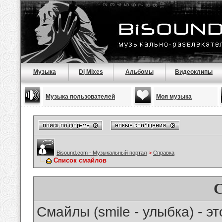
Музыка
Dj Mixes
Альбомы
Видеоклипы
Музыка пользователей
Моя музыка
Bisound.com - Музыкальный портал
>
Справка
Список смайлов
Смайлы (smile - улыбка) - 