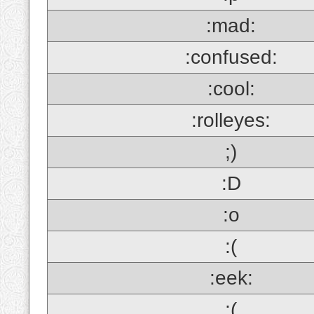
:mad:
:confused:
:cool:
:rolleyes:
;)
:D
:o
:(
:eek:
;(