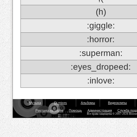
(h)
:giggle:
:horror:
:superman:
:eyes_dropeed:
:inlove:
Музыка
Dj mixes
Альбомы
Видеоклипы
Реклама на сайте
Помощь
Администрация
Служба под
Все права защищены © 2007-2026 Bisou