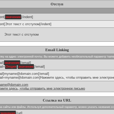
Отступ
ent]
значение
[/indent]
dent]Этот текст с отступом[/indent]
Этот текст с отступом
Email Linking
сылку на адрес электронной почты. Вы можете добавить необязательный параметр 'name
il]
значение
[/email]
ail=
Опция
]
значение
[/email]
ail]myname@domain.com[/email]
ail=myname@domain.com]Нажмите здесь, чтобы отправить мне электронн
name@domain.com
мите здесь, чтобы отправить мне электронное письмо
Ссылка на URL
и на сайты или файлы. Используя дополнительный параметр, можно указать название с
значение
[/url]