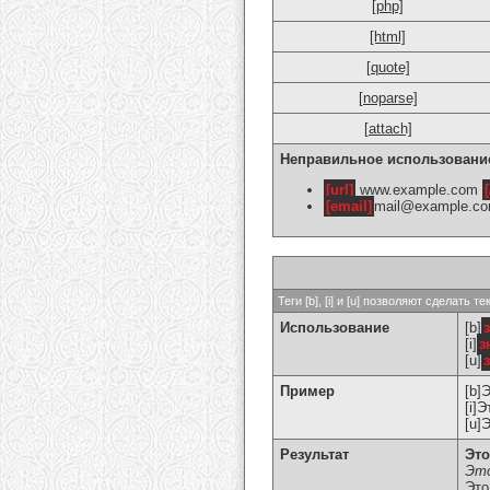
[php]
[html]
[quote]
[noparse]
[attach]
Неправильное использовани
[url]
www.example.com
[
[email]
mail@example.c
Теги [b], [i] и [u] позволяют сделат
Использование
[b]
[i]
з
[u]
Пример
[b]
[i]
[u]
Результат
Это
Это
Это