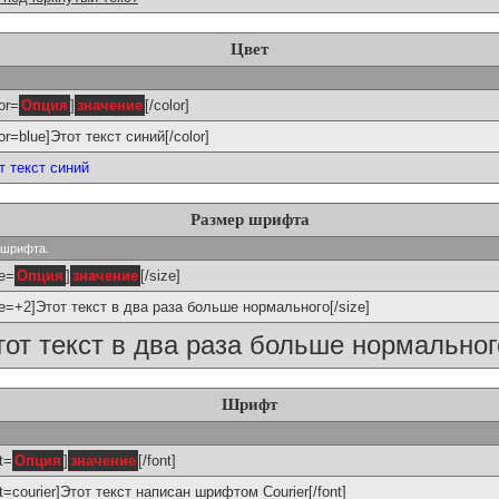
Цвет
or=
Опция
]
значение
[/color]
lor=blue]Этот текст синий[/color]
т текст синий
Размер шрифта
р шрифта.
ze=
Опция
]
значение
[/size]
ze=+2]Этот текст в два раза больше нормального[/size]
тот текст в два раза больше нормальног
Шрифт
t=
Опция
]
значение
[/font]
nt=courier]Этот текст написан шрифтом Courier[/font]