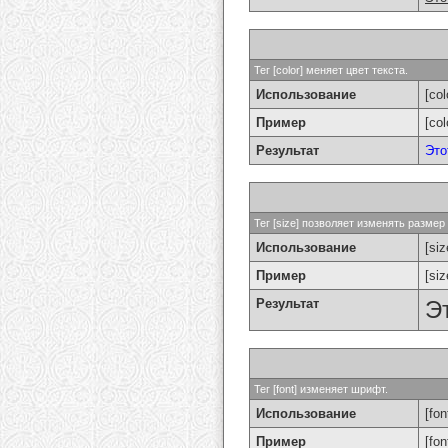
Тег [color] меняет цвет текста.
Использование
[col
Пример
[co
Результат
Это
Тег [size] позволяет изменять разме
Использование
[si
Пример
[si
Результат
Э
Тег [font] изменяет шрифт.
Использование
[fon
Пример
[fo