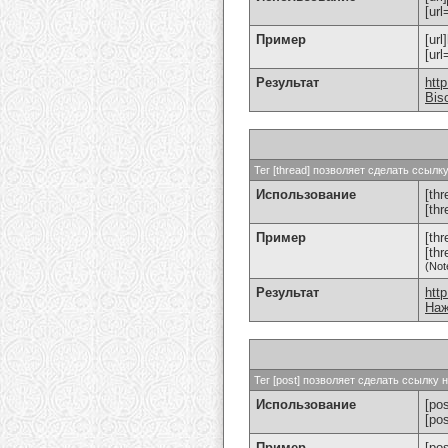
[url
Пример
[url
[ur
Результат
htt
Bis
Тег [thread] позволяет сделать ссыл
Использование
[thr
[th
Пример
[th
[th
(Not
Результат
htt
Наж
Тег [post] позволяет сделать ссылку
Использование
[pos
[po
Пример
[po