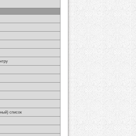
нтру
ный) список