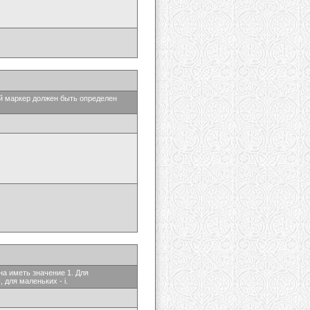
ый маркер должен быть определен
на иметь значение 1. Для
 для маленьких - i.