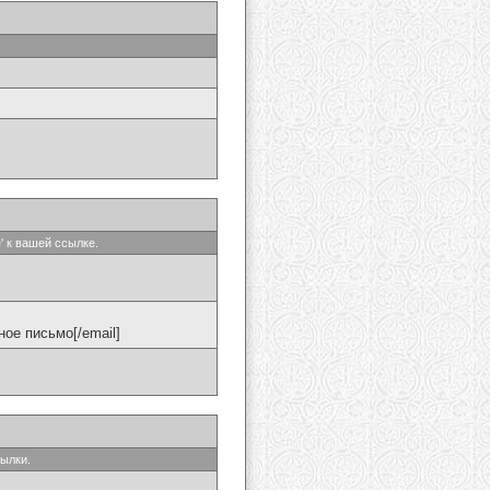
' к вашей ссылке.
ое письмо[/email]
сылки.