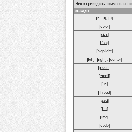
Ниже приведены примеры испо
BB коды
[b]
,
[i]
,
[u]
[color]
[size]
[font]
[highlight]
[left]
,
[right]
,
[center]
[indent]
[email]
[url]
[thread]
[post]
[list]
[img]
[code]