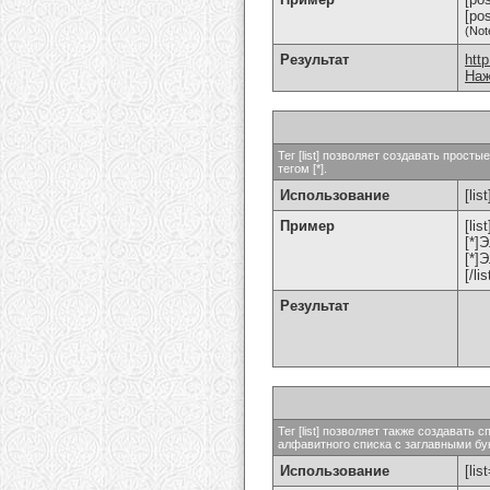
[po
(Not
Результат
htt
Наж
Тег [list] позволяет создавать прос
тегом [*].
Использование
[list
Пример
[list
[*]
[*]
[/lis
Результат
Тег [list] позволяет также создават
алфавитного списка с заглавными бук
Использование
[lis