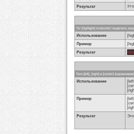
Результат
Эт
Тег [highlight] позволяет выделить ваш
Использование
[hig
Пример
[hi
Результат
Эт
Теги [left], [right] и [center] выравн
Использование
[left
[cen
[rig
Пример
[le
[ce
[ri
Результат
Это