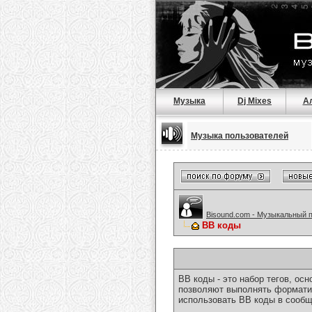
Музыка
Dj Mixes
А
Музыка пользователей
Bisound.com - Музыкальный 
BB коды
BB коды - это набор тегов, о
позволяют выполнять форматир
использовать BB коды в сообщ