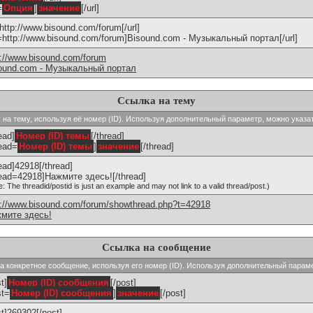
=
Опция
]
значение
[/url]
]http://www.bisound.com/forum[/url]
l=http://www.bisound.com/forum]Bisound.com - Музыкальный портал[/url]
p://www.bisound.com/forum
ound.com - Музыкальный портал
Ссылка на тему
ку на тему, используя её номер (ID). Используя дополнительный параметр, можно указа
ead]
Номер (ID) темы
[/thread]
read=
Номер (ID) темы
]
значение
[/thread]
read]42918[/thread]
read=42918]Нажмите здесь![/thread]
e: The threadid/postid is just an example and may not link to a valid thread/post.)
p://www.bisound.com/forum/showthread.php?t=42918
мите здесь!
Ссылка на сообщение
 на конкретное сообщение, используя его номер (ID). Используя дополнительный парам
t]
Номер (ID) сообщения
[/post]
st=
Номер (ID) сообщения
]
значение
[/post]
st]269302[/post]