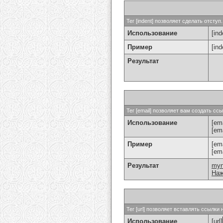
Тег [indent] позволяет сделать отступ.
Использование
[ind
Пример
[in
Результат
Тег [email] позволяет вам создать с
Использование
[ema
[em
Пример
[em
[em
Результат
my
Наж
Тег [url] позволяет вставлять ссылк
Использование
[url]