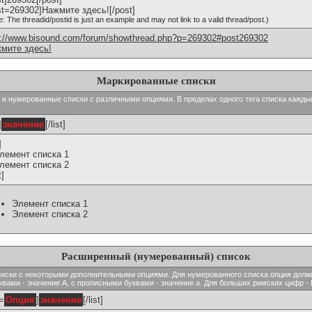
st=269302]Нажмите здесь![/post]
e: The threadid/postid is just an example and may not link to a valid thread/post.)
p://www.bisound.com/forum/showthread.php?p=269302#post269302
мите здесь!
Маркированные списки
тые и нумерованные списки с различными опциями. В пределах одного тега списка кажд
]
значение
[/list]
]
Элемент списка 1
Элемент списка 2
t]
Элемент списка 1
Элемент списка 2
Расширенный (нумерованный) список
ь списки с некоторыми дополнительными опциями. Для нумерованного списка опция долж
вами - значение A, с прописными буквами - значение а. Для больших римских цифр - I,
t=
Опция
]
значение
[/list]