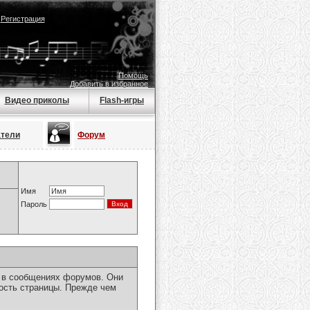
|
Регистрация
Помощь
Добавить в избранное
Видео приколы
Flash-игры
атели
Форум
Имя
Пароль
я в сообщениях форумов. Они
ость страницы. Прежде чем