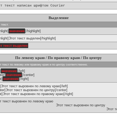
от текст написан шрифтом Courier
Выделение
 текст.
hlight]
значение
[/highlight]
ghlight]Этот текст выделен[/highlight]
от текст выделен
По левому краю / По правому краю / По центру
ивают текст по левому или правому краю и по центру соответственно.
]
значение
[/left]
ter]
значение
[/center]
ht]
значение
[/right]
ft]Этот текст выровнен по левому краю[/left]
nter]Этот текст выровнен по центру[/center]
ght]Этот текст выровнен по правому краю[/right]
т текст выровнен по левому краю
Этот текст выровнен по центру
Этот т