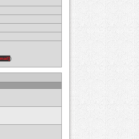
email]
)