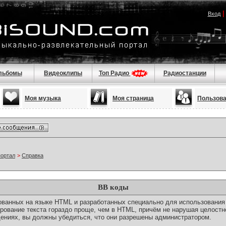
Вход
льбомы
Видеоклипы
Топ Радио
Радиостанции
Моя музыка
Моя страница
Пользов
портал
>
Справка
BB коды
снованных на языке HTML и разработанных специально для использовани
ование текста гораздо проще, чем в HTML, причём не нарушая целостн
ениях, вы должны убедиться, что они разрешены администратором.