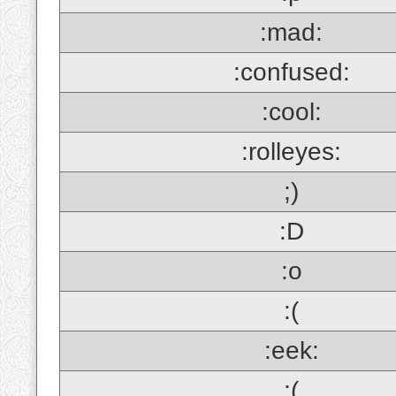
:mad:
:confused:
:cool:
:rolleyes:
;)
:D
:o
:(
:eek:
;(