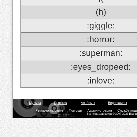
(h)
:giggle:
:horror:
:superman:
:eyes_dropeed:
:inlove:
Музыка
Dj mixes
Альбомы
Видеоклипы
Реклама на сайте
Помощь
Администрация
Служба под
Все права защищены © 2007-2026 Bisou