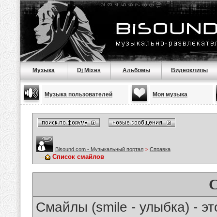
Музыка
Dj Mixes
Альбомы
Видеоклипы
Музыка пользователей
Моя музыка
Bisound.com - Музыкальный портал
>
Справка
Список смайлов
Смайлы (smile - улыбка) - 