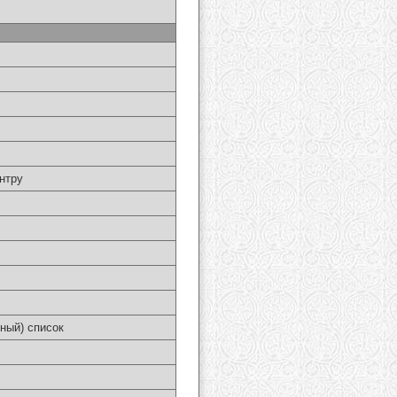
нтру
ный) список