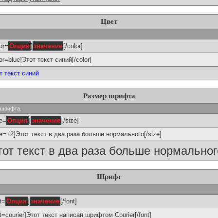
Цвет
or=
Опция
]
значение
[/color]
lor=blue]Этот текст синий[/color]
т текст синий
Размер шрифта
р шрифта.
ze=
Опция
]
значение
[/size]
ze=+2]Этот текст в два раза больше нормального[/size]
тот текст в два раза больше нормальног
Шрифт
t=
Опция
]
значение
[/font]
nt=courier]Этот текст написан шрифтом Courier[/font]