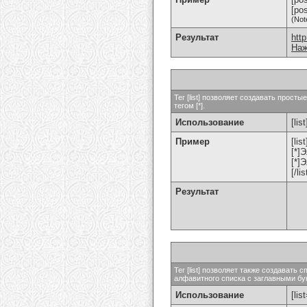
[po
(Not
Результат
htt
Наж
Тег [list] позволяет создавать прос
тегом [*].
Использование
[list
Пример
[list
[*]
[*]
[/lis
Результат
Тег [list] позволяет также создават
алфавитного списка с заглавными бук
Использование
[lis