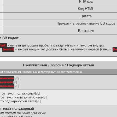
PHP код
Код HTML
Цитата
Прекратить распознавание BB кодов
Вложение
е BB кодов:
/url]
- нельзя допускать пробела между тегами и текстом внутри.
om
[email]
- закрывающий тег должен быть с наклонной чертой (слеш) (
[/
Полужирный / Курсив / Подчёркнутый
ь текст полужирным, наклонным и подчёркнутым соответственно.
значение
[/b]
начение
[/i]
значение
[/u]
Этот текст полужирный[/b]
Этот текст написан курсивом[/i]
Это подчёркнутый текст[/u]
т текст полужирный
т текст написан курсивом
 подчёркнутый текст