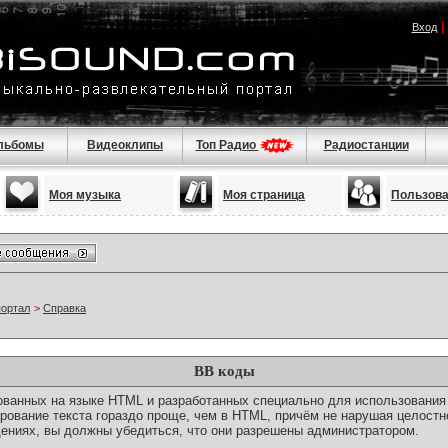
Вход
льбомы
Видеоклипы
Топ Радио
Радиостанции
Моя музыка
Моя страница
Пользов
портал
>
Справка
BB коды
снованных на языке HTML и разработанных специально для использовани
ование текста гораздо проще, чем в HTML, причём не нарушая целостн
ениях, вы должны убедиться, что они разрешены администратором.