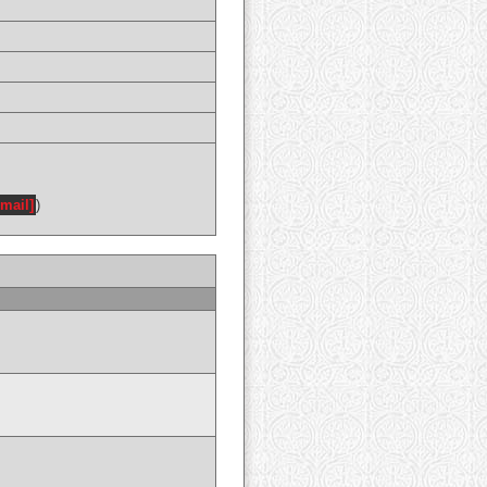
email]
)