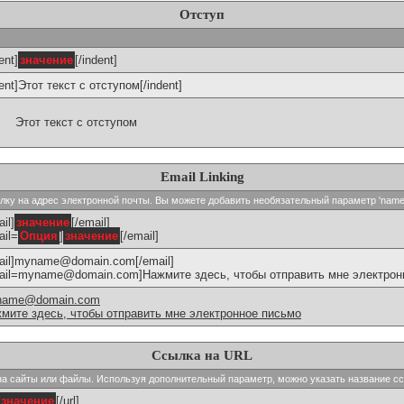
Отступ
ent]
значение
[/indent]
dent]Этот текст с отступом[/indent]
Этот текст с отступом
Email Linking
сылку на адрес электронной почты. Вы можете добавить необязательный параметр 'name
il]
значение
[/email]
ail=
Опция
]
значение
[/email]
ail]myname@domain.com[/email]
ail=myname@domain.com]Нажмите здесь, чтобы отправить мне электронн
name@domain.com
мите здесь, чтобы отправить мне электронное письмо
Ссылка на URL
и на сайты или файлы. Используя дополнительный параметр, можно указать название с
значение
[/url]