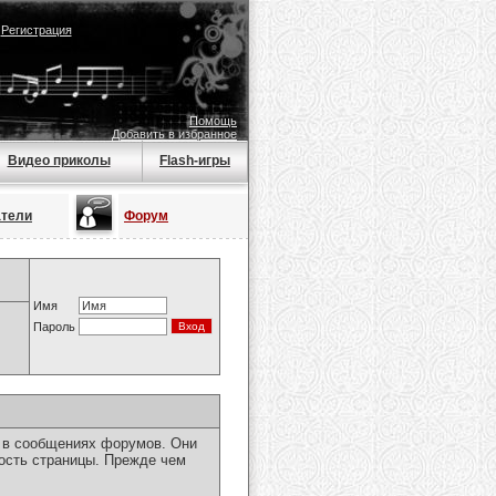
|
Регистрация
Помощь
Добавить в избранное
Видео приколы
Flash-игры
атели
Форум
Имя
Пароль
я в сообщениях форумов. Они
ость страницы. Прежде чем