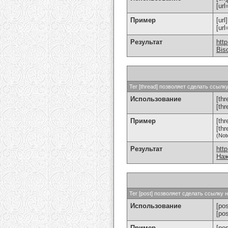
[url
Пример
[url
[ur
Результат
htt
Bis
Тег [thread] позволяет сделать ссыл
Использование
[thr
[th
Пример
[th
[th
(Not
Результат
htt
Наж
Тег [post] позволяет сделать ссылку
Использование
[pos
[po
Пример
[po