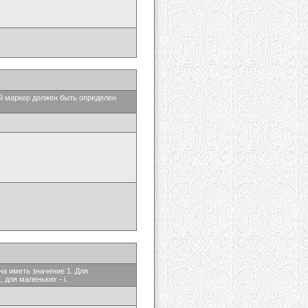
ый маркер должен быть определен
на иметь значение 1. Для
 для маленьких - i.