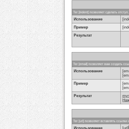
Тег [indent] позволяет сделать отступ.
Использование
[ind
Пример
[in
Результат
Тег [email] позволяет вам создать с
Использование
[ema
[em
Пример
[em
[em
Результат
my
Наж
Тег [url] позволяет вставлять ссылк
Использование
[url]