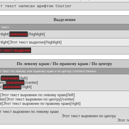
от текст написан шрифтом Courier
Выделение
 текст.
hlight]
значение
[/highlight]
ghlight]Этот текст выделен[/highlight]
от текст выделен
По левому краю / По правому краю / По центру
ивают текст по левому или правому краю и по центру соответственно.
]
значение
[/left]
ter]
значение
[/center]
ht]
значение
[/right]
ft]Этот текст выровнен по левому краю[/left]
nter]Этот текст выровнен по центру[/center]
ght]Этот текст выровнен по правому краю[/right]
т текст выровнен по левому краю
Этот текст выровнен по центру
Этот т