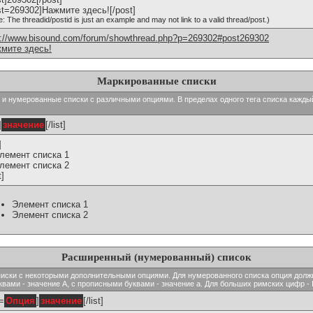
st=269302]Нажмите здесь![/post]
e: The threadid/postid is just an example and may not link to a valid thread/post.)
p://www.bisound.com/forum/showthread.php?p=269302#post269302
мите здесь!
Маркированные списки
тые и нумерованные списки с различными опциями. В пределах одного тега списка кажд
]
значение
[/list]
]
Элемент списка 1
Элемент списка 2
t]
Элемент списка 1
Элемент списка 2
Расширенный (нумерованный) список
ь списки с некоторыми дополнительными опциями. Для нумерованного списка опция долж
вами - значение A, с прописными буквами - значение а. Для больших римских цифр - I,
t=
Опция
]
значение
[/list]