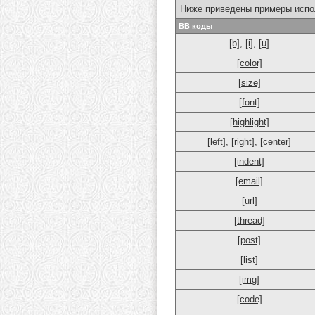
Ниже приведены примеры испо
BB коды
[b]
,
[i]
,
[u]
[color]
[size]
[font]
[highlight]
[left]
,
[right]
,
[center]
[indent]
[email]
[url]
[thread]
[post]
[list]
[img]
[code]