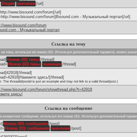
=
Опция
]
значение
[/url]
]http://www.bisound.com/forum[/url]
l=http://www.bisound.com/forum]Bisound.com - Музыкальный портал[/url]
p://www.bisound.com/forum
ound.com - Музыкальный портал
Ссылка на тему
ку на тему, используя её номер (ID). Используя дополнительный параметр, можно указа
ead]
Номер (ID) темы
[/thread]
read=
Номер (ID) темы
]
значение
[/thread]
read]42918[/thread]
read=42918]Нажмите здесь![/thread]
e: The threadid/postid is just an example and may not link to a valid thread/post.)
p://www.bisound.com/forum/showthread.php?t=42918
мите здесь!
Ссылка на сообщение
 на конкретное сообщение, используя его номер (ID). Используя дополнительный парам
t]
Номер (ID) сообщения
[/post]
st=
Номер (ID) сообщения
]
значение
[/post]
st]269302[/post]