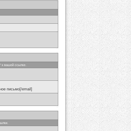
' к вашей ссылке.
ое письмо[/email]
сылки.