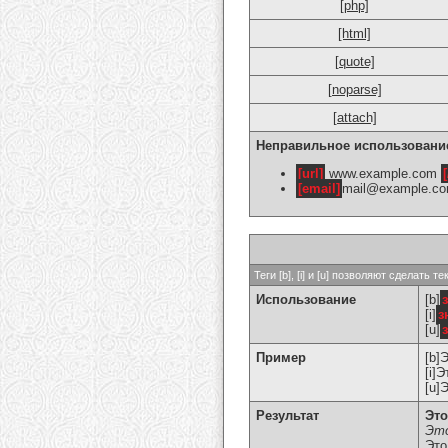
[php]
[html]
[quote]
[noparse]
[attach]
Неправильное использовани
[url]
www.example.com
[
[email]
mail@example.c
Теги [b], [i] и [u] позволяют сделат
Использование
[b]
[i]
з
[u]
Пример
[b]
[i]
[u]
Результат
Это
Это
Это