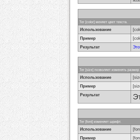
Тег [color] меняет цвет текста.
Использование
[col
Пример
[co
Результат
Это
Тег [size] позволяет изменять разме
Использование
[si
Пример
[si
Результат
Э
Тег [font] изменяет шрифт.
Использование
[fon
Пример
[fo