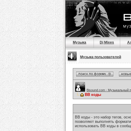
Музыка
Dj Mixes
А
Музыка пользователей
Bisound.com - Музыкальный 
BB коды
BB коды - это набор тегов, о
позволяют выполнять форматир
использовать BB коды в сообщ