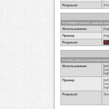
Результат
Эт
Тег [highlight] позволяет выделить ваш
Использование
[hig
Пример
[hi
Результат
Эт
Теги [left], [right] и [center] выравн
Использование
[left
[cen
[rig
Пример
[le
[ce
[ri
Результат
Это