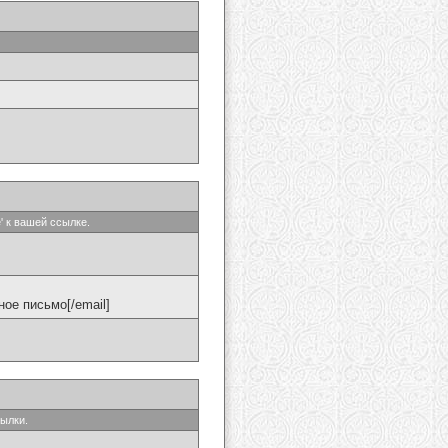
' к вашей ссылке.
ое письмо[/email]
сылки.