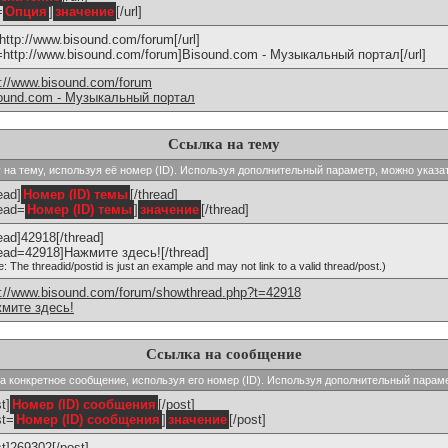
=
Опция
]
значение
[/url]
]http://www.bisound.com/forum[/url]
l=http://www.bisound.com/forum]Bisound.com - Музыкальный портал[/url]
p://www.bisound.com/forum
ound.com - Музыкальный портал
Ссылка на тему
ку на тему, используя её номер (ID). Используя дополнительный параметр, можно указа
ead]
Номер (ID) темы
[/thread]
read=
Номер (ID) темы
]
значение
[/thread]
read]42918[/thread]
read=42918]Нажмите здесь![/thread]
e: The threadid/postid is just an example and may not link to a valid thread/post.)
p://www.bisound.com/forum/showthread.php?t=42918
мите здесь!
Ссылка на сообщение
 на конкретное сообщение, используя его номер (ID). Используя дополнительный парам
t]
Номер (ID) сообщения
[/post]
st=
Номер (ID) сообщения
]
значение
[/post]
st]269302[/post]