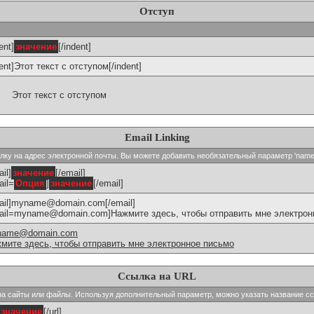
Отступ
ent]
значение
[/indent]
dent]Этот текст с отступом[/indent]
Этот текст с отступом
Email Linking
сылку на адрес электронной почты. Вы можете добавить необязательный параметр 'name
il]
значение
[/email]
ail=
Опция
]
значение
[/email]
ail]myname@domain.com[/email]
ail=myname@domain.com]Нажмите здесь, чтобы отправить мне электронн
name@domain.com
мите здесь, чтобы отправить мне электронное письмо
Ссылка на URL
и на сайты или файлы. Используя дополнительный параметр, можно указать название с
значение
[/url]