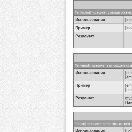
Тег [indent] позволяет сделать отступ.
Использование
[ind
Пример
[in
Результат
Тег [email] позволяет вам создать с
Использование
[ema
[em
Пример
[em
[em
Результат
my
Наж
Тег [url] позволяет вставлять ссылк
Использование
[url]