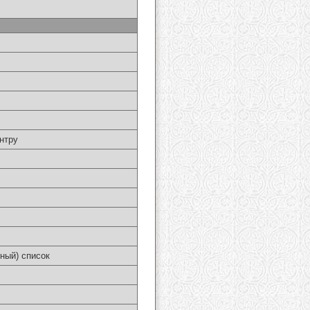
нтру
ный) список