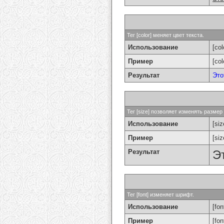
Тег [color] меняет цвет текста.
Использование
[col
Пример
[co
Результат
Это
Тег [size] позволяет изменять разме
Использование
[si
Пример
[si
Результат
Э
Тег [font] изменяет шрифт.
Использование
[fon
Пример
[fo