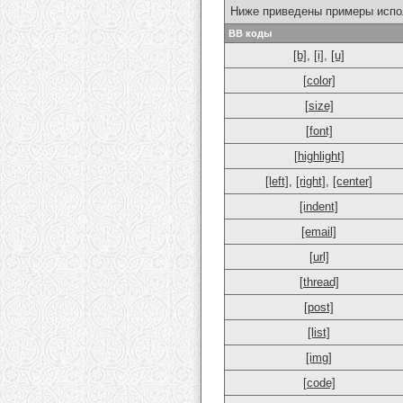
Ниже приведены примеры испо
BB коды
[b]
,
[i]
,
[u]
[color]
[size]
[font]
[highlight]
[left]
,
[right]
,
[center]
[indent]
[email]
[url]
[thread]
[post]
[list]
[img]
[code]