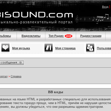
Вход
льбомы
Видеоклипы
Топ Радио
Радиостанции
Моя музыка
Моя страница
Пользов
портал
>
Справка
BB коды
снованных на языке HTML и разработанных специально для использовани
ование текста гораздо проще, чем в HTML, причём не нарушая целостн
ениях, вы должны убедиться, что они разрешены администратором.