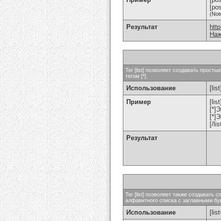
[po
(Not
Результат
htt
Наж
Тег [list] позволяет создавать прос
тегом [*].
Использование
[list
Пример
[list
[*]
[*]
[/lis
Результат
Тег [list] позволяет также создават
алфавитного списка с заглавными бук
Использование
[lis