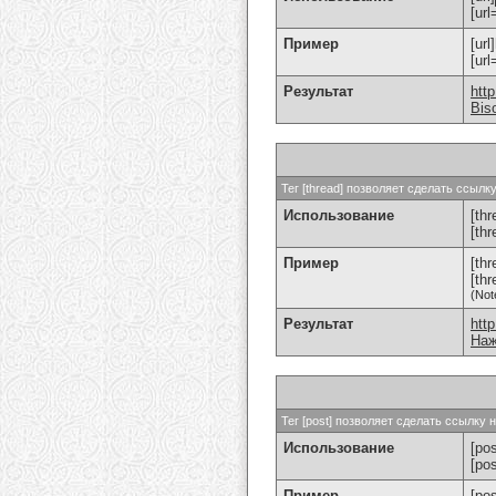
[url
Пример
[url
[ur
Результат
htt
Bis
Тег [thread] позволяет сделать ссыл
Использование
[thr
[th
Пример
[th
[th
(Not
Результат
htt
Наж
Тег [post] позволяет сделать ссылку
Использование
[pos
[po
Пример
[po