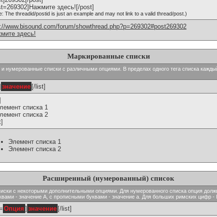
st=269302]Нажмите здесь![/post]
e: The threadid/postid is just an example and may not link to a valid thread/post.)
p://www.bisound.com/forum/showthread.php?p=269302#post269302
мите здесь!
Маркированные списки
тые и нумерованные списки с различными опциями. В пределах одного тега списка кажд
]
значение
[/list]
]
Элемент списка 1
Элемент списка 2
t]
Элемент списка 1
Элемент списка 2
Расширенный (нумерованный) список
ь списки с некоторыми дополнительными опциями. Для нумерованного списка опция долж
вами - значение A, с прописными буквами - значение а. Для больших римских цифр - I,
t=
Опция
]
значение
[/list]