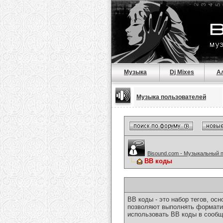
Музыка
Dj Mixes
А
Музыка пользователей
Bisound.com - Музыкальный 
BB коды
BB коды - это набор тегов, о
позволяют выполнять форматир
использовать BB коды в сообщ