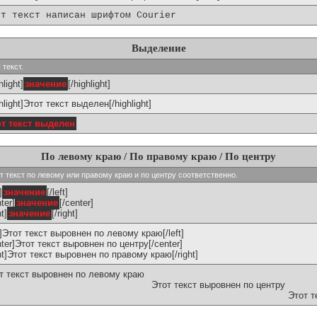
от текст написан шрифтом Courier
Выделение
 текст.
hlight]
значение
[/highlight]
ghlight]Этот текст выделен[/highlight]
от текст выделен
По левому краю / По правому краю / По центру
ивают текст по левому или правому краю и по центру соответственно.
]
значение
[/left]
ter]
значение
[/center]
ht]
значение
[/right]
ft]Этот текст выровнен по левому краю[/left]
nter]Этот текст выровнен по центру[/center]
ght]Этот текст выровнен по правому краю[/right]
т текст выровнен по левому краю
Этот текст выровнен по центру
Этот т