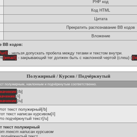
PHP код
Код HTML
Цитата
Прекратить распознавание BB кодов
Вложение
е BB кодов:
/url]
- нельзя допускать пробела между тегами и текстом внутри.
om
[email]
- закрывающий тег должен быть с наклонной чертой (слеш) (
[/
Полужирный / Курсив / Подчёркнутый
ь текст полужирным, наклонным и подчёркнутым соответственно.
значение
[/b]
начение
[/i]
значение
[/u]
Этот текст полужирный[/b]
Этот текст написан курсивом[/i]
Это подчёркнутый текст[/u]
т текст полужирный
т текст написан курсивом
 подчёркнутый текст