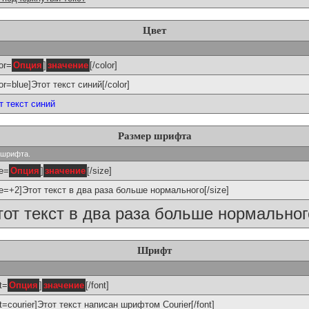
Цвет
or=
Опция
]
значение
[/color]
lor=blue]Этот текст синий[/color]
т текст синий
Размер шрифта
р шрифта.
ze=
Опция
]
значение
[/size]
ze=+2]Этот текст в два раза больше нормального[/size]
тот текст в два раза больше нормальног
Шрифт
t=
Опция
]
значение
[/font]
nt=courier]Этот текст написан шрифтом Courier[/font]