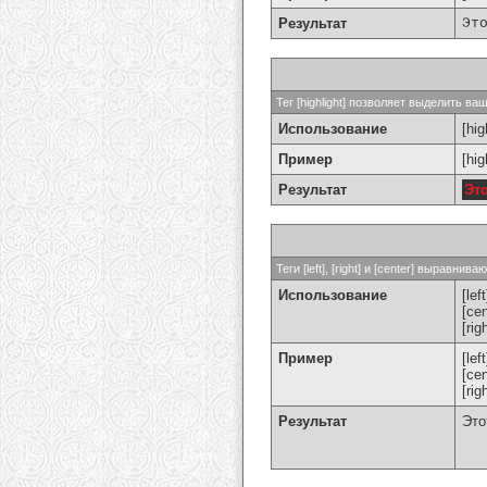
Результат
Эт
Тег [highlight] позволяет выделить ваш
Использование
[hig
Пример
[hi
Результат
Эт
Теги [left], [right] и [center] выравн
Использование
[left
[cen
[rig
Пример
[le
[ce
[ri
Результат
Это