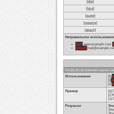
[php]
[html]
[quote]
[noparse]
[attach]
Неправильное использовани
[url]
www.example.com
[
[email]
mail@example.c
Теги [b], [i] и [u] позволяют сделат
Использование
[b]
[i]
з
[u]
Пример
[b]
[i]
[u]
Результат
Это
Это
Это