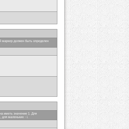
ый маркер должен быть определен
на иметь значение 1. Для
 для маленьких - i.