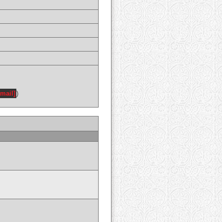
email]
)