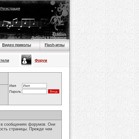
|
Регистрация
Помощь
Добавить в избранное
Видео приколы
Flash-игры
атели
Форум
Имя
Пароль
я в сообщениях форумов. Они
ость страницы. Прежде чем