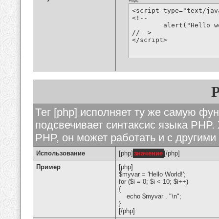
<script type="text/jav
<!--

	alert("Hello world!");

//-->

</script>
Тег [php] исполняет ту же самую функ
подсвечивает синтаксис языка PHP. 
PHP, он может работать и с другими
Использование
[php]
значение
[/php]
Пример
[php]
$myvar = 'Hello World!';
for ($
i = 0; $i < 10; $i++)
{
echo $myvar . "\n";
}
[/php]