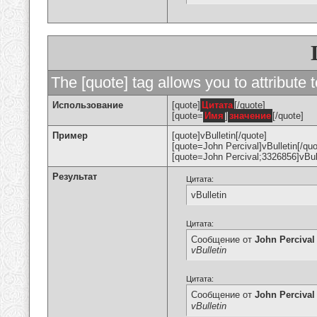
The [quote] tag allows you to attribute 
Использование
[quote]
Цитата
[/quote]
[quote=
Имя
]
значение
[/quote]
Пример
[quote]vBulletin[/quote]
[quote=John Percival]vBulletin[/quo
[quote=John Percival;3326856]vBull
Результат
Цитата:
vBulletin
Цитата:
Сообщение от
John Percival
vBulletin
Цитата:
Сообщение от
John Percival
vBulletin