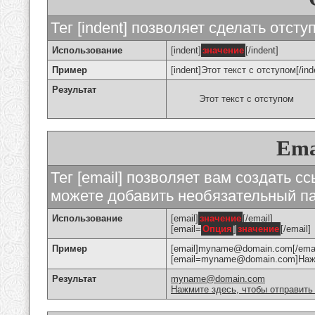
Тег [indent] позволяет сделать отступ
Использование
[indent]
значение
[/indent]
Пример
[indent]Этот текст с отступом[/ind
Результат
Этот текст с отступом
Ema
Тег [email] позволяет вам создать с
можете добавить необязательный па
Использование
[email]
значение
[/email]
[email=
Опция
]
значение
[/email]
Пример
[email]myname@domain.com[/emai
[email=myname@domain.com]Нажми
Результат
myname@domain.com
Нажмите здесь, чтобы отправить