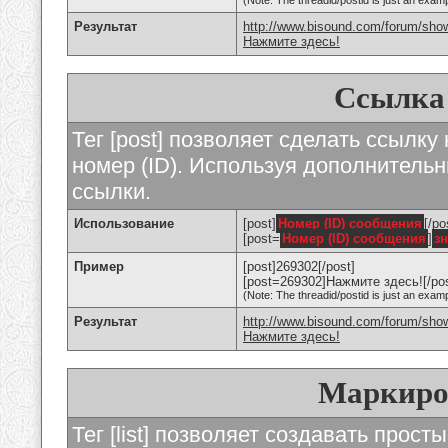
(Note: The threadid/postid is just an examp
Результат
http://www.bisound.com/forum/sho
Нажмите здесь!
Ссылка
Тег [post] позволяет сделать ссылку
номер (ID). Используя дополнитель
ссылки.
Использование
[post]
Номер (ID) сообщения
[/po
[post=
Номер (ID) сообщения
]
з
Пример
[post]269302[/post]
[post=269302]Нажмите здесь![/pos
(Note: The threadid/postid is just an examp
Результат
http://www.bisound.com/forum/sh
Нажмите здесь!
Маркиро
Тег [list] позволяет создавать прос