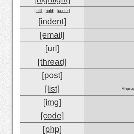
[left]
,
[right]
,
[center]
[indent]
[email]
[url]
[thread]
[post]
[list]
Маркир
[img]
[code]
[php]