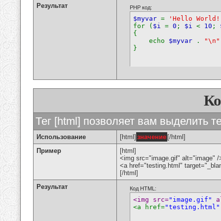
Результат
PHP код:
$myvar
=
'Hello World!
for (
$i
=
0
;
$i
<
10
;
{
echo
$myvar
.
"\n"
}
К
Тег [html] позволяет вам выделить 
Использование
[html]
значение
[/html]
Пример
[html]
<img src="image.gif" alt="image" /
<a href="testing.html" target="_bl
[/html]
Результат
Код HTML:
<img src=
"image.gif"
 a
<a href=
"testing.html"