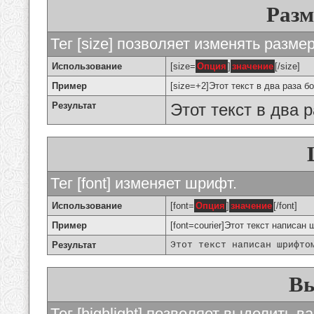
Разм
Тег [size] позволяет изменять разме
Использование
[size=
Опция
]
значение
[/size]
Пример
[size=+2]Этот текст в два раза б
Результат
Этот текст в два 
Тег [font] изменяет шрифт.
Использование
[font=
Опция
]
значение
[/font]
Пример
[font=courier]Этот текст написан 
Результат
Этот текст написан шрифто
Вы
Тег [highlight] позволяет выделить ва