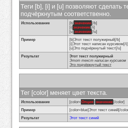
Теги [b], [i] и [u] позволяют сделат
подчёркнутым соответственно.
Использование
[b]
значение
[/b]
[i]
значение
[/i]
[u]
значение
[/u]
Пример
[b]Этот текст полужирный[/b]
[i]Этот текст написан курсивом[/i]
[u]Это подчёркнутый текст[/u]
Результат
Этот текст полужирный
Этот текст написан курсивом
Это подчёркнутый текст
Тег [color] меняет цвет текста.
Использование
[color=
Опция
]
значение
[/color]
Пример
[color=blue]Этот текст синий[/colo
Результат
Этот текст синий