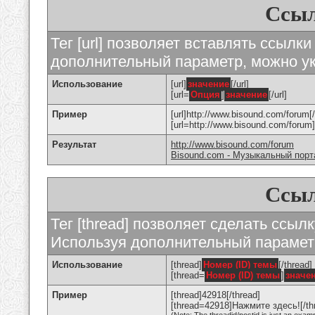
Ссыл
Тег [url] позволяет вставлять ссылк
дополнительный параметр, можно ук
Использование
[url]
значение
[/url]
[url=
Опция
]
значение
[/url]
Пример
[url]http://www.bisound.com/forum[/
[url=http://www.bisound.com/foru
Результат
http://www.bisound.com/forum
Bisound.com - Музыкальный порт
Ссыл
Тег [thread] позволяет сделать ссылк
Используя дополнительный параметр
Использование
[thread]
Номер (ID) темы
[/thread]
[thread=
Номер (ID) темы
]
значе
Пример
[thread]42918[/thread]
[thread=42918]Нажмите здесь![/th