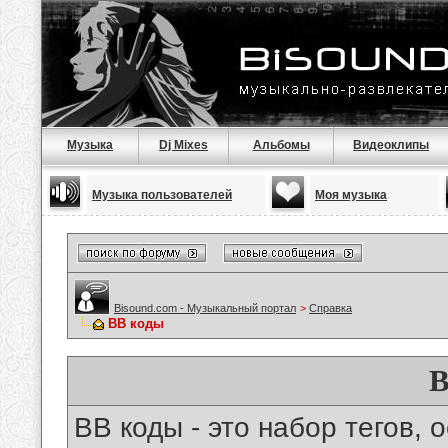
Музыка
Dj Mixes
Альбомы
Видеоклипы
Музыка пользователей
Моя музыка
Bisound.com - Музыкальный портал
>
Справка
BB коды
B
BB коды - это набор тегов,