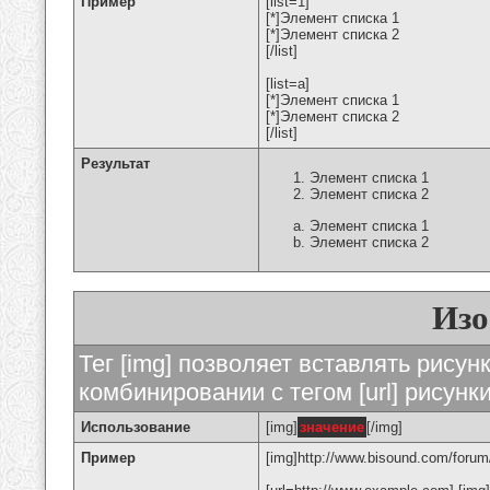
Пример
[list=1]
[*]Элемент списка 1
[*]Элемент списка 2
[/list]
[list=a]
[*]Элемент списка 1
[*]Элемент списка 2
[/list]
Результат
Элемент списка 1
Элемент списка 2
Элемент списка 1
Элемент списка 2
Изо
Тег [img] позволяет вставлять рису
комбинировании с тегом [url] рисунк
Использование
[img]
значение
[/img]
Пример
[img]http://www.bisound.com/forum