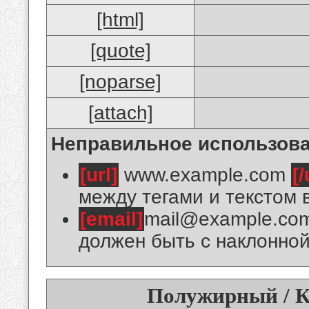
[html]
[quote]
[noparse]
[attach]
Неправильное использова
[url]
www.example.com
[/
между тегами и текстом 
[email]
mail@example.co
должен быть с наклонной
Полужирный / К