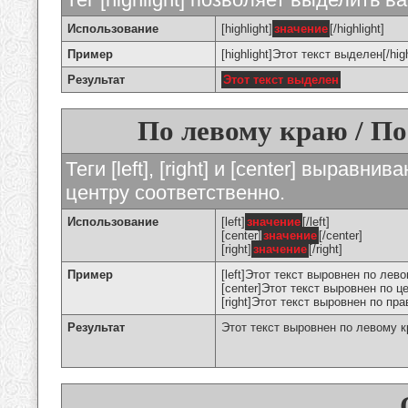
Использование
[highlight]
значение
[/highlight]
Пример
[highlight]Этот текст выделен[/high
Результат
Этот текст выделен
По левому краю / По
Теги [left], [right] и [center] вырав
центру соответственно.
Использование
[left]
значение
[/left]
[center]
значение
[/center]
[right]
значение
[/right]
Пример
[left]Этот текст выровнен по левом
[center]Этот текст выровнен по це
[right]Этот текст выровнен по пра
Результат
Этот текст выровнен по левому 