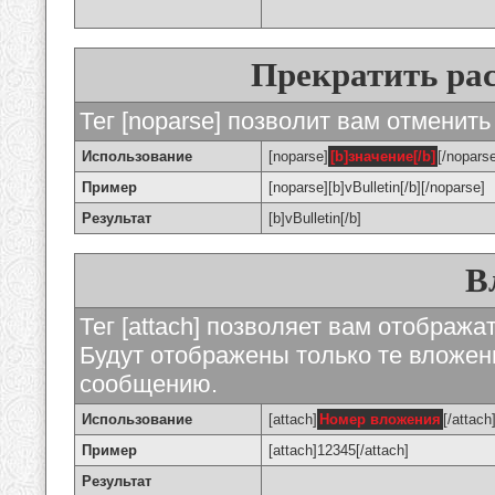
Прекратить ра
Тег [noparse] позволит вам отменить
Использование
[noparse]
[b]значение[/b]
[/nopars
Пример
[noparse][b]vBulletin[/b][/noparse]
Результат
[b]vBulletin[/b]
В
Тег [attach] позволяет вам отображ
Будут отображены только те вложе
сообщению.
Использование
[attach]
Номер вложения
[/attach
Пример
[attach]12345[/attach]
Результат