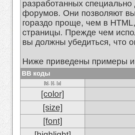
разработанных специально 
форумов. Они позволяют в
гораздо проще, чем в HTML
страницы. Прежде чем испо
вы должны убедиться, что 
Ниже приведены примеры и
BB коды
[b]
,
[i]
,
[u]
[color]
[size]
[font]
[highlight]