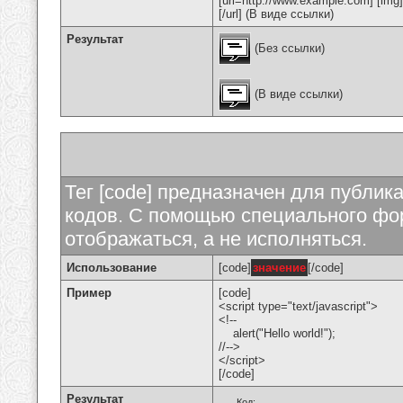
[url=http://www.example.com] [img
[/url] (В виде ссылки)
Результат
(Без ссылки)
(В виде ссылки)
Тег [code] предназначен для публи
кодов. С помощью специального фор
отображаться, а не исполняться.
Использование
[code]
значение
[/code]
Пример
[code]
<script type="text/javascript">
<!--
alert("Hello world!");
//-->
</script>
[/code]
Результат
Код: