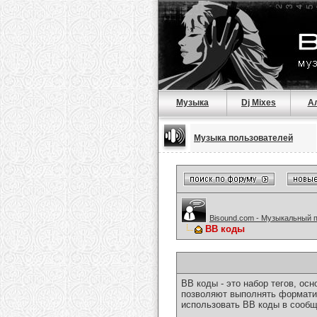
Музыка
Dj Mixes
А
Музыка пользователей
Bisound.com - Музыкальный 
BB коды
BB коды - это набор тегов, о
позволяют выполнять форматир
использовать BB коды в сообщ