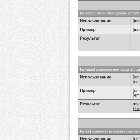
Тег [indent] позволяет сделать отступ.
Использование
[ind
Пример
[in
Результат
Тег [email] позволяет вам создать с
Использование
[ema
[em
Пример
[em
[em
Результат
my
Наж
Тег [url] позволяет вставлять ссылк
Использование
[url]