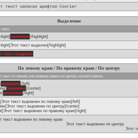
от текст написан шрифтом Courier
Выделение
 текст.
hlight]
значение
[/highlight]
ghlight]Этот текст выделен[/highlight]
от текст выделен
По левому краю / По правому краю / По центру
ивают текст по левому или правому краю и по центру соответственно.
]
значение
[/left]
ter]
значение
[/center]
ht]
значение
[/right]
ft]Этот текст выровнен по левому краю[/left]
nter]Этот текст выровнен по центру[/center]
ght]Этот текст выровнен по правому краю[/right]
т текст выровнен по левому краю
Этот текст выровнен по центру
Этот т