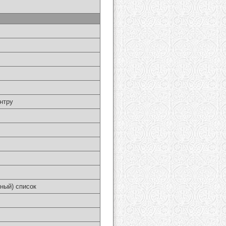
нтру
ный) список