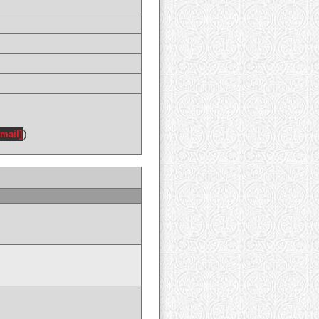
email]
)