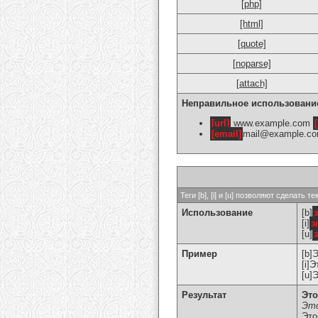
[php]
[html]
[quote]
[noparse]
[attach]
Неправильное использовани
[url]
www.example.com
[
[email]
mail@example.c
Теги [b], [i] и [u] позволяют сделат
Использование
[b]
[i]
з
[u]
Пример
[b]
[i]
[u]
Результат
Это
Это
Это