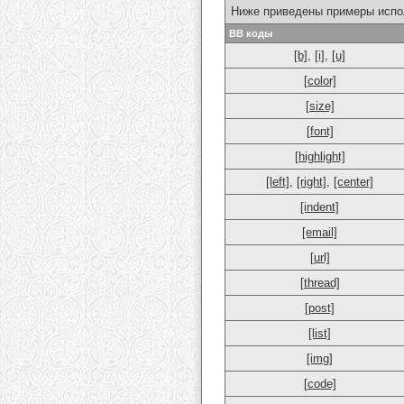
Ниже приведены примеры испо
BB коды
[b]
,
[i]
,
[u]
[color]
[size]
[font]
[highlight]
[left]
,
[right]
,
[center]
[indent]
[email]
[url]
[thread]
[post]
[list]
[img]
[code]