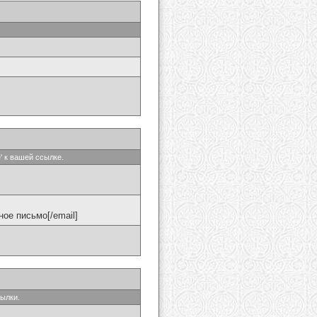
' к вашей ссылке.
ое письмо[/email]
сылки.