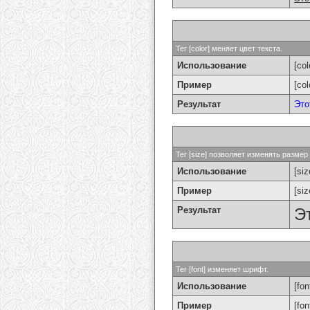
Тег [color] меняет цвет текста.
Использование
[col
Пример
[co
Результат
Это
Тег [size] позволяет изменять разме
Использование
[si
Пример
[si
Результат
Э
Тег [font] изменяет шрифт.
Использование
[fon
Пример
[fo