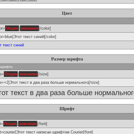
Цвет
or=
Опция
]
значение
[/color]
lor=blue]Этот текст синий[/color]
т текст синий
Размер шрифта
р шрифта.
ze=
Опция
]
значение
[/size]
ze=+2]Этот текст в два раза больше нормального[/size]
тот текст в два раза больше нормальног
Шрифт
t=
Опция
]
значение
[/font]
nt=courier]Этот текст написан шрифтом Courier[/font]