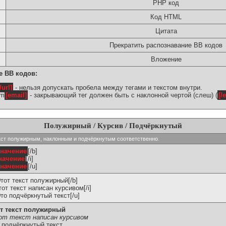
PHP код
Код HTML
Цитата
Прекратить распознавание BB кодов
Вложение
е BB кодов:
/url]
- нельзя допускать пробела между тегами и текстом внутри.
om
[email]
- закрывающий тег должен быть с наклонной чертой (слеш) (
[/
Полужирный / Курсив / Подчёркнутый
ь текст полужирным, наклонным и подчёркнутым соответственно.
значение
[/b]
начение
[/i]
значение
[/u]
Этот текст полужирный[/b]
Этот текст написан курсивом[/i]
Это подчёркнутый текст[/u]
т текст полужирный
т текст написан курсивом
 подчёркнутый текст