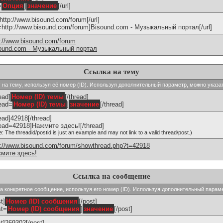
=
Опция
]
значение
[/url]
]http://www.bisound.com/forum[/url]
l=http://www.bisound.com/forum]Bisound.com - Музыкальный портал[/url]
p://www.bisound.com/forum
ound.com - Музыкальный портал
Ссылка на тему
ку на тему, используя её номер (ID). Используя дополнительный параметр, можно указа
ead]
Номер (ID) темы
[/thread]
read=
Номер (ID) темы
]
значение
[/thread]
read]42918[/thread]
read=42918]Нажмите здесь![/thread]
e: The threadid/postid is just an example and may not link to a valid thread/post.)
p://www.bisound.com/forum/showthread.php?t=42918
мите здесь!
Ссылка на сообщение
 на конкретное сообщение, используя его номер (ID). Используя дополнительный парам
t]
Номер (ID) сообщения
[/post]
st=
Номер (ID) сообщения
]
значение
[/post]
st]269302[/post]