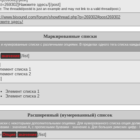
st=269302]Нажмите здесь![/post]
e: The threadid/postid is just an example and may not link to a valid thread/post.)
p://www.bisound.com/forum/showthread.php?p=269302#post269302
мите здесь!
Маркированные списки
тые и нумерованные списки с различными опциями. В пределах одного тега списка кажд
]
значение
[/list]
]
Элемент списка 1
Элемент списка 2
t]
Элемент списка 1
Элемент списка 2
Расширенный (нумерованный) список
ь списки с некоторыми дополнительными опциями. Для нумерованного списка опция долж
вами - значение A, с прописными буквами - значение а. Для больших римских цифр - I,
t=
Опция
]
значение
[/list]