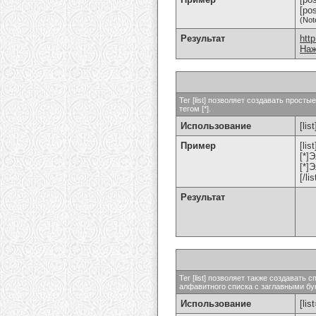
[po
(Not
Результат
htt
Наж
Тег [list] позволяет создавать прос
тегом [*].
Использование
[list
Пример
[list
[*]
[*]
[/lis
Результат
Тег [list] позволяет также создават
алфавитного списка с заглавными бук
Использование
[lis