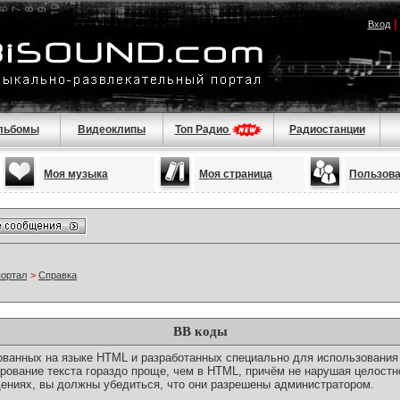
Вход
льбомы
Видеоклипы
Топ Радио
Радиостанции
Моя музыка
Моя страница
Пользов
портал
>
Справка
BB коды
снованных на языке HTML и разработанных специально для использовани
ование текста гораздо проще, чем в HTML, причём не нарушая целостн
ениях, вы должны убедиться, что они разрешены администратором.