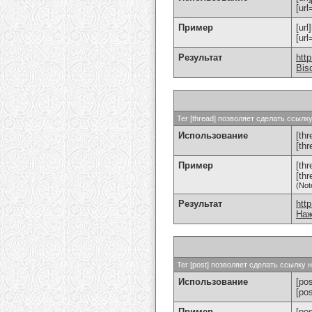
[url
Пример
[url
[ur
Результат
htt
Bis
Тег [thread] позволяет сделать ссыл
Использование
[thr
[th
Пример
[th
[th
(Not
Результат
htt
Наж
Тег [post] позволяет сделать ссылку
Использование
[pos
[po
Пример
[po