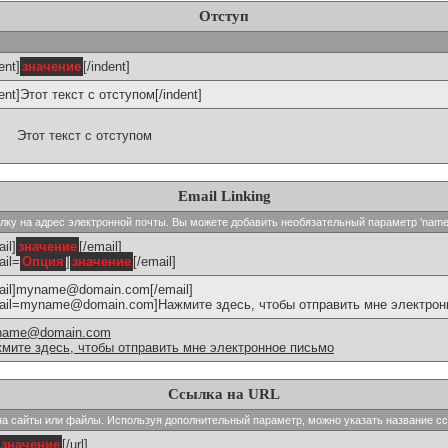
Отступ
ent]
значение
[/indent]
dent]Этот текст с отступом[/indent]
Этот текст с отступом
Email Linking
сылку на адрес электронной почты. Вы можете добавить необязательный параметр 'name
il]
значение
[/email]
ail=
Опция
]
значение
[/email]
ail]myname@domain.com[/email]
ail=myname@domain.com]Нажмите здесь, чтобы отправить мне электронн
name@domain.com
мите здесь, чтобы отправить мне электронное письмо
Ссылка на URL
и на сайты или файлы. Используя дополнительный параметр, можно указать название с
значение
[/url]