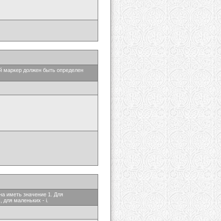
ый маркер должен быть определен
на иметь значение 1. Для
 для маленьких - i.