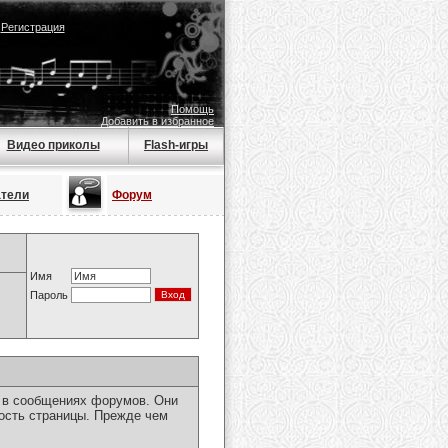
|
Регистрация
Помощь
Добавить в избранное
Видео приколы
Flash-игры
атели
Форум
Имя
Пароль
я в сообщениях форумов. Они
ость страницы. Прежде чем