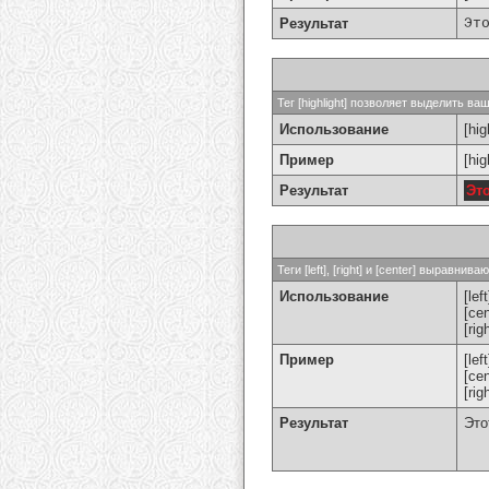
Результат
Эт
Тег [highlight] позволяет выделить ваш
Использование
[hig
Пример
[hi
Результат
Эт
Теги [left], [right] и [center] выравн
Использование
[left
[cen
[rig
Пример
[le
[ce
[ri
Результат
Это