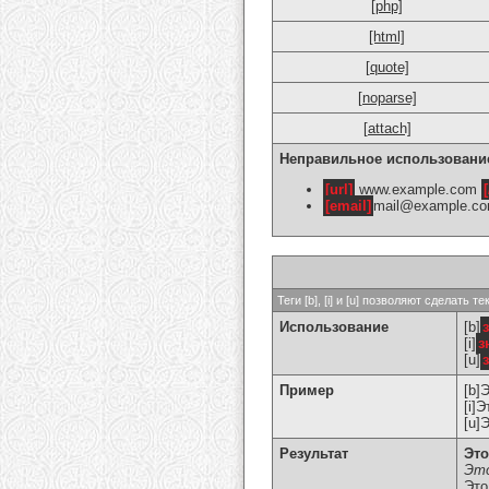
[php]
[html]
[quote]
[noparse]
[attach]
Неправильное использовани
[url]
www.example.com
[
[email]
mail@example.c
Теги [b], [i] и [u] позволяют сделат
Использование
[b]
[i]
з
[u]
Пример
[b]
[i]
[u]
Результат
Это
Это
Это