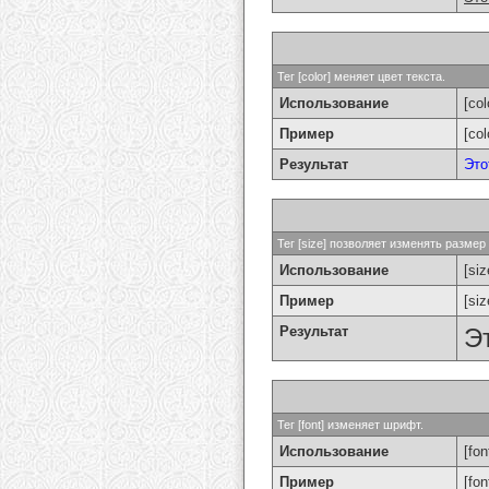
Тег [color] меняет цвет текста.
Использование
[col
Пример
[co
Результат
Это
Тег [size] позволяет изменять разме
Использование
[si
Пример
[si
Результат
Э
Тег [font] изменяет шрифт.
Использование
[fon
Пример
[fo