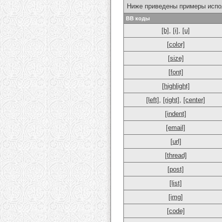
Ниже приведены примеры испо
BB коды
[b]
,
[i]
,
[u]
[color]
[size]
[font]
[highlight]
[left]
,
[right]
,
[center]
[indent]
[email]
[url]
[thread]
[post]
[list]
[img]
[code]