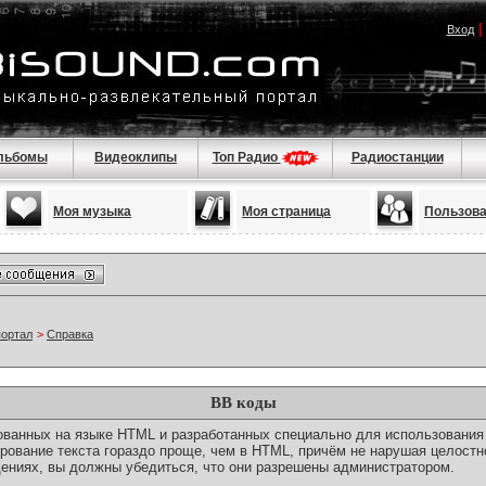
Вход
льбомы
Видеоклипы
Топ Радио
Радиостанции
Моя музыка
Моя страница
Пользов
портал
>
Справка
BB коды
снованных на языке HTML и разработанных специально для использовани
ование текста гораздо проще, чем в HTML, причём не нарушая целостн
ениях, вы должны убедиться, что они разрешены администратором.