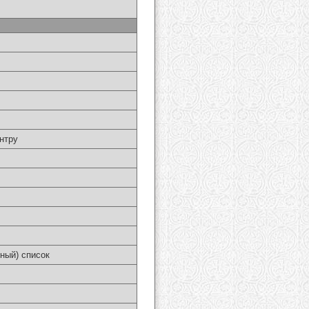
нтру
ный) список