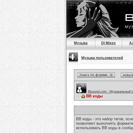
Музыка
Dj Mixes
А
Музыка пользователей
Bisound.com - Музыкальный 
BB коды
BB коды - это набор тегов, о
позволяют выполнять форматир
использовать BB коды в сообщ