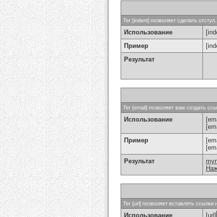
Тег [indent] позволяет сделать отступ.
Использование
[ind
Пример
[in
Результат
Тег [email] позволяет вам создать с
Использование
[ema
[em
Пример
[em
[em
Результат
my
Наж
Тег [url] позволяет вставлять ссылк
Использование
[url]