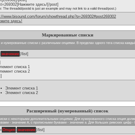
st=269302]Нажмите здесь![/post]
e: The threadid/postid is just an example and may not link to a valid thread/post.)
p://www.bisound.com/forum/showthread.php?p=269302#post269302
мите здесь!
Маркированные списки
тые и нумерованные списки с различными опциями. В пределах одного тега списка кажд
]
значение
[/list]
]
Элемент списка 1
Элемент списка 2
t]
Элемент списка 1
Элемент списка 2
Расширенный (нумерованный) список
ь списки с некоторыми дополнительными опциями. Для нумерованного списка опция долж
вами - значение A, с прописными буквами - значение а. Для больших римских цифр - I,
t=
Опция
]
значение
[/list]