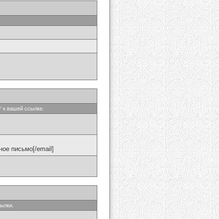
' к вашей ссылке.
ое письмо[/email]
сылки.