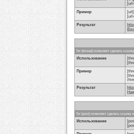
[url
Пример
[url
[ur
Результат
htt
Bis
Тег [thread] позволяет сделать ссыл
Использование
[thr
[th
Пример
[th
[th
(Not
Результат
htt
Наж
Тег [post] позволяет сделать ссылку
Использование
[pos
[po
Пример
[po