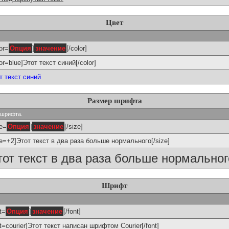
Цвет
or=
Опция
]
значение
[/color]
lor=blue]Этот текст синий[/color]
т текст синий
Размер шрифта
р шрифта.
ze=
Опция
]
значение
[/size]
ze=+2]Этот текст в два раза больше нормального[/size]
тот текст в два раза больше нормальног
Шрифт
t=
Опция
]
значение
[/font]
nt=courier]Этот текст написан шрифтом Courier[/font]