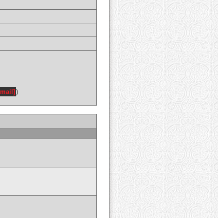
email]
)