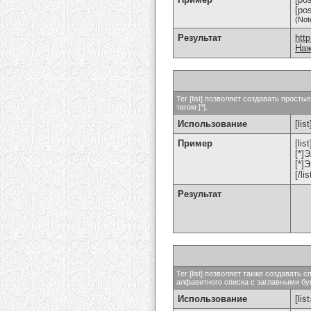
[po
(Not
Результат
htt
Наж
Тег [list] позволяет создавать прос
тегом [*].
Использование
[list
Пример
[list
[*]
[*]
[/lis
Результат
Тег [list] позволяет также создават
алфавитного списка с заглавными бук
Использование
[lis