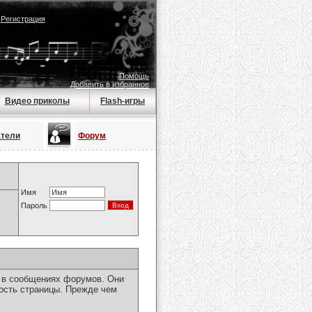
|
Регистрация
Помощь
Добавить в избранное
Видео приколы
Flash-игры
атели
Форум
Имя
Пароль
я в сообщениях форумов. Они
ость страницы. Прежде чем