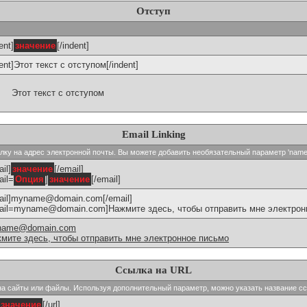
Отступ
ent]
значение
[/indent]
dent]Этот текст с отступом[/indent]
Этот текст с отступом
Email Linking
сылку на адрес электронной почты. Вы можете добавить необязательный параметр 'name
il]
значение
[/email]
ail=
Опция
]
значение
[/email]
ail]myname@domain.com[/email]
ail=myname@domain.com]Нажмите здесь, чтобы отправить мне электронн
name@domain.com
мите здесь, чтобы отправить мне электронное письмо
Ссылка на URL
и на сайты или файлы. Используя дополнительный параметр, можно указать название с
значение
[/url]