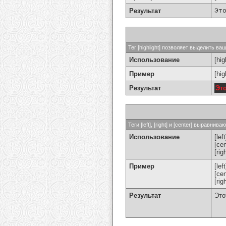
Результат
Эт
Тег [highlight] позволяет выделить ваш
Использование
[hig
Пример
[hi
Результат
Эт
Теги [left], [right] и [center] выравн
Использование
[left
[cen
[rig
Пример
[le
[ce
[ri
Результат
Это