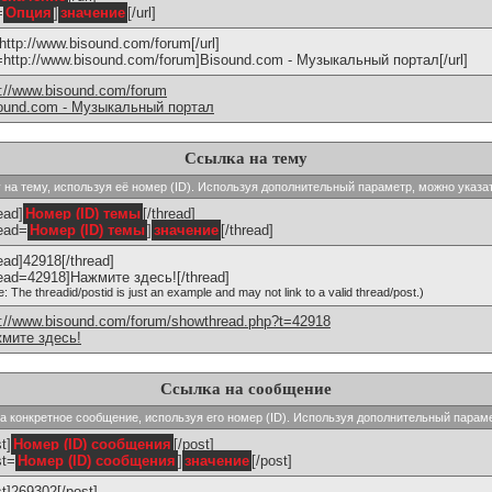
=
Опция
]
значение
[/url]
]http://www.bisound.com/forum[/url]
l=http://www.bisound.com/forum]Bisound.com - Музыкальный портал[/url]
p://www.bisound.com/forum
ound.com - Музыкальный портал
Ссылка на тему
ку на тему, используя её номер (ID). Используя дополнительный параметр, можно указа
ead]
Номер (ID) темы
[/thread]
read=
Номер (ID) темы
]
значение
[/thread]
read]42918[/thread]
read=42918]Нажмите здесь![/thread]
e: The threadid/postid is just an example and may not link to a valid thread/post.)
p://www.bisound.com/forum/showthread.php?t=42918
мите здесь!
Ссылка на сообщение
 на конкретное сообщение, используя его номер (ID). Используя дополнительный парам
t]
Номер (ID) сообщения
[/post]
st=
Номер (ID) сообщения
]
значение
[/post]
st]269302[/post]