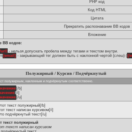
PHP код
Код HTML
Цитата
Прекратить распознавание BB кодов
Вложение
е BB кодов:
/url]
- нельзя допускать пробела между тегами и текстом внутри.
om
[email]
- закрывающий тег должен быть с наклонной чертой (слеш) (
[/
Полужирный / Курсив / Подчёркнутый
ь текст полужирным, наклонным и подчёркнутым соответственно.
значение
[/b]
начение
[/i]
значение
[/u]
Этот текст полужирный[/b]
Этот текст написан курсивом[/i]
Это подчёркнутый текст[/u]
т текст полужирный
т текст написан курсивом
 подчёркнутый текст