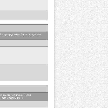
ый маркер должен быть определен
на иметь значение 1. Для
 для маленьких - i.