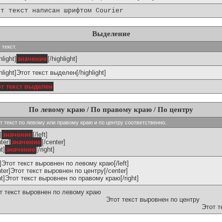
от текст написан шрифтом Courier
Выделение
 текст.
hlight]
значение
[/highlight]
ghlight]Этот текст выделен[/highlight]
от текст выделен
По левому краю / По правому краю / По центру
ивают текст по левому или правому краю и по центру соответственно.
]
значение
[/left]
ter]
значение
[/center]
ht]
значение
[/right]
ft]Этот текст выровнен по левому краю[/left]
nter]Этот текст выровнен по центру[/center]
ght]Этот текст выровнен по правому краю[/right]
т текст выровнен по левому краю
Этот текст выровнен по центру
Этот т