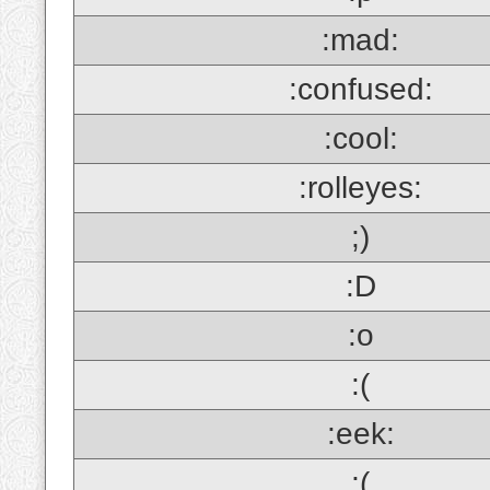
:mad:
:confused:
:cool:
:rolleyes:
;)
:D
:o
:(
:eek:
;(