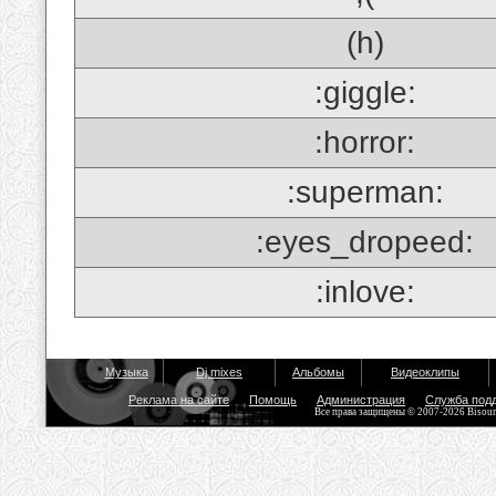
(h)
:giggle:
:horror:
:superman:
:eyes_dropeed:
:inlove:
Музыка
Dj mixes
Альбомы
Видеоклипы
Реклама на сайте
Помощь
Администрация
Служба под
Все права защищены © 2007-2026 Bisou