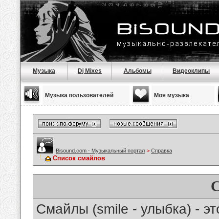
Музыка
Dj Mixes
Альбомы
Видеоклипы
Музыка пользователей
Моя музыка
Bisound.com - Музыкальный портал
>
Справка
Список смайлов
Смайлы (smile - улыбка) - 