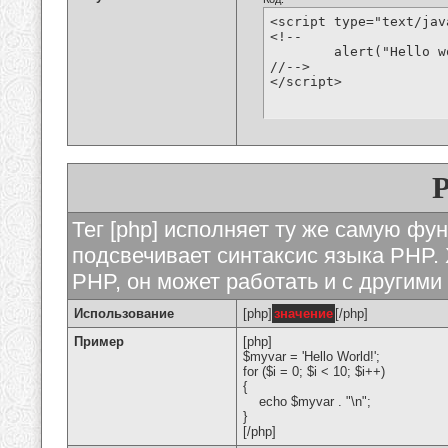
<script type="text/jav
<!--

	alert("Hello world!");

//-->

</script>
Тег [php] исполняет ту же самую функ
подсвечивает синтаксис языка PHP. 
PHP, он может работать и с другими
Использование
[php]
значение
[/php]
Пример
[php]
$myvar = 'Hello World!';
for ($
i = 0; $i < 10; $i++)
{
echo $myvar . "\n";
}
[/php]