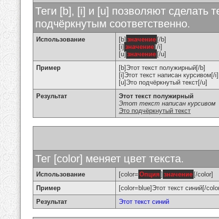
Теги [b], [i] и [u] позволяют сделат
подчёркнутым соответственно.
Использование
[b]
значение
[/b]
[i]
значение
[/i]
[u]
значение
[/u]
Пример
[b]Этот текст полужирный[/b]
[i]Этот текст написан курсивом[/i]
[u]Это подчёркнутый текст[/u]
Результат
Этот текст полужирный
Этот текст написан курсивом
Это подчёркнутый текст
Тег [color] меняет цвет текста.
Использование
[color=
Опция
]
значение
[/color]
Пример
[color=blue]Этот текст синий[/colo
Результат
Этот текст синий