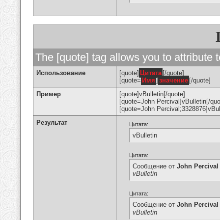
The [quote] tag allows you to attribute 
Использование
[quote]
Цитата
[/quote]
[quote=
Имя
]
значение
[/quote]
Пример
[quote]vBulletin[/quote]
[quote=John Percival]vBulletin[/quo
[quote=John Percival;3328876]vBull
Результат
Цитата:
vBulletin
Цитата:
Сообщение от
John Percival
vBulletin
Цитата:
Сообщение от
John Percival
vBulletin