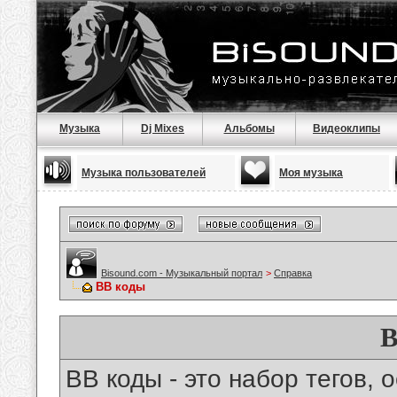
Музыка
Dj Mixes
Альбомы
Видеоклипы
Музыка пользователей
Моя музыка
Bisound.com - Музыкальный портал
>
Справка
BB коды
B
BB коды - это набор тегов,