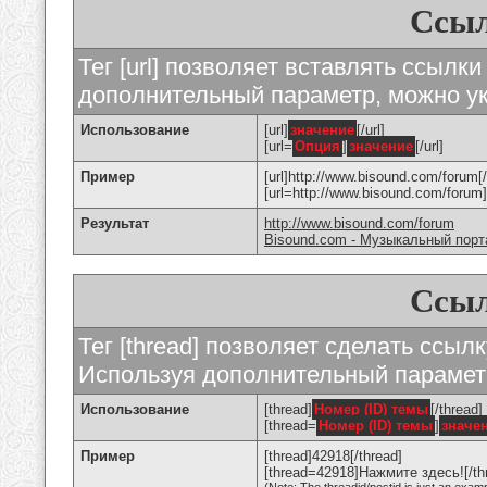
Ссыл
Тег [url] позволяет вставлять ссылк
дополнительный параметр, можно ук
Использование
[url]
значение
[/url]
[url=
Опция
]
значение
[/url]
Пример
[url]http://www.bisound.com/forum[/
[url=http://www.bisound.com/foru
Результат
http://www.bisound.com/forum
Bisound.com - Музыкальный порт
Ссыл
Тег [thread] позволяет сделать ссылк
Используя дополнительный параметр
Использование
[thread]
Номер (ID) темы
[/thread]
[thread=
Номер (ID) темы
]
значе
Пример
[thread]42918[/thread]
[thread=42918]Нажмите здесь![/th