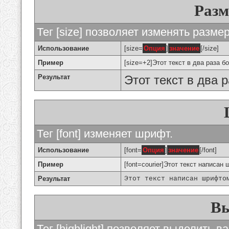
Разм
Тег [size] позволяет изменять разме
Использование
[size=
Опция
]
значение
[/size]
Пример
[size=+2]Этот текст в два раза б
Результат
Этот текст в два 
Тег [font] изменяет шрифт.
Использование
[font=
Опция
]
значение
[/font]
Пример
[font=courier]Этот текст написан 
Результат
Этот текст написан шрифто
Вы
Тег [highlight] позволяет выделить ва