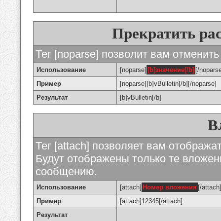
Прекратить ра
Тег [noparse] позволит вам отменить
Использование
[noparse]
[b]значение[/b]
[/nopars
Пример
[noparse][b]vBulletin[/b][/noparse]
Результат
[b]vBulletin[/b]
В
Тег [attach] позволяет вам отображ
Будут отображены только те вложе
сообщению.
Использование
[attach]
Номер вложения
[/attach
Пример
[attach]12345[/attach]
Результат