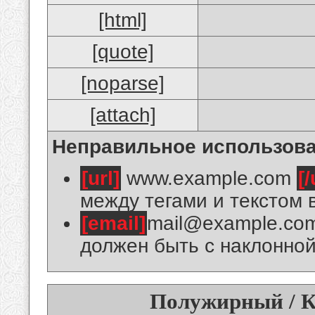
[html]
[quote]
[noparse]
[attach]
Неправильное использова
[url]
www.example.com
[/
между тегами и текстом 
[email]
mail@example.co
должен быть с наклонной
Полужирный / К