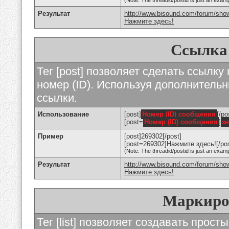
(Note: The threadid/postid is just an examp
Результат
http://www.bisound.com/forum/sho
Нажмите здесь!
Ссылка
Тег [post] позволяет сделать ссылку
номер (ID). Используя дополнитель
ссылки.
Использование
[post]
Номер (ID) сообщения
[/po
[post=
Номер (ID) сообщения
]
з
Пример
[post]269302[/post]
[post=269302]Нажмите здесь![/pos
(Note: The threadid/postid is just an examp
Результат
http://www.bisound.com/forum/sh
Нажмите здесь!
Маркиро
Тег [list] позволяет создавать прос