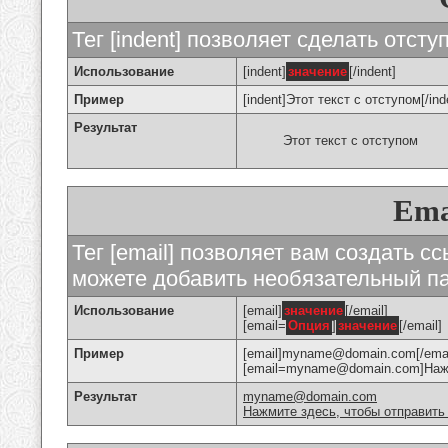
Тег [indent] позволяет сделать отступ
Использование
[indent]
значение
[/indent]
Пример
[indent]Этот текст с отступом[/ind
Результат
Этот текст с отступом
Ema
Тег [email] позволяет вам создать с
можете добавить необязательный па
Использование
[email]
значение
[/email]
[email=
Опция
]
значение
[/email]
Пример
[email]myname@domain.com[/emai
[email=myname@domain.com]Нажми
Результат
myname@domain.com
Нажмите здесь, чтобы отправить