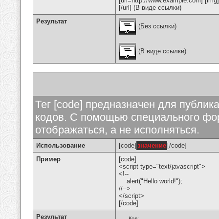
[url=http://www.example.com] [img
[/url] (В виде ссылки)
Результат
(Без ссылки)
(В виде ссылки)
Тег [code] предназначен для публи
кодов. С помощью специального фор
отображаться, а не исполняться.
Использование
[code]
значение
[/code]
Пример
[code]
<script type="text/javascript">
<!--
alert("Hello world!");
//-->
</script>
[/code]
Результат
Код: