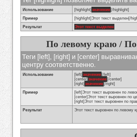
Использование
[highlight]
значение
[/highlight]
Пример
[highlight]Этот текст выделен[/high
Результат
Этот текст выделен
По левому краю / По
Теги [left], [right] и [center] вырав
центру соответственно.
Использование
[left]
значение
[/left]
[center]
значение
[/center]
[right]
значение
[/right]
Пример
[left]Этот текст выровнен по левом
[center]Этот текст выровнен по це
[right]Этот текст выровнен по пра
Результат
Этот текст выровнен по левому 