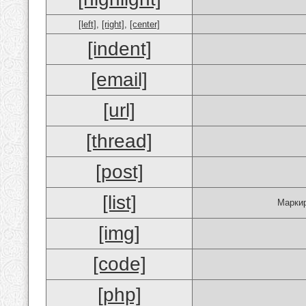
[left]
,
[right]
,
[center]
[indent]
[email]
[url]
[thread]
[post]
[list]
Маркир
[img]
[code]
[php]