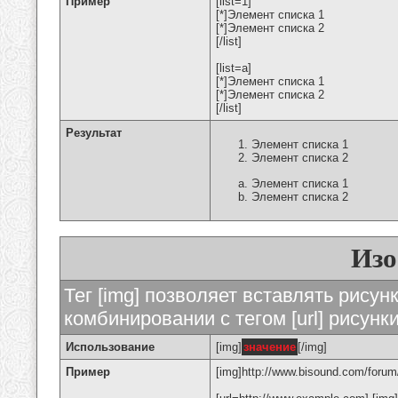
Пример
[list=1]
[*]Элемент списка 1
[*]Элемент списка 2
[/list]
[list=a]
[*]Элемент списка 1
[*]Элемент списка 2
[/list]
Результат
Элемент списка 1
Элемент списка 2
Элемент списка 1
Элемент списка 2
Изо
Тег [img] позволяет вставлять рису
комбинировании с тегом [url] рисунк
Использование
[img]
значение
[/img]
Пример
[img]http://www.bisound.com/forum