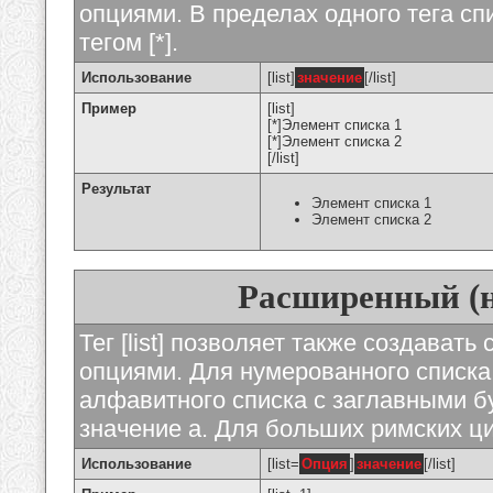
опциями. В пределах одного тега с
тегом [*].
Использование
[list]
значение
[/list]
Пример
[list]
[*]Элемент списка 1
[*]Элемент списка 2
[/list]
Результат
Элемент списка 1
Элемент списка 2
Расширенный (
Тег [list] позволяет также создават
опциями. Для нумерованного списка
алфавитного списка с заглавными бу
значение а. Для больших римских циф
Использование
[list=
Опция
]
значение
[/list]