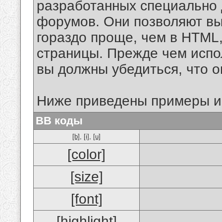
разработанных специально 
форумов. Они позволяют в
гораздо проще, чем в HTML
страницы. Прежде чем испо
вы должны убедиться, что 
Ниже приведены примеры и
BB коды
[b]
,
[i]
,
[u]
[color]
[size]
[font]
[highlight]