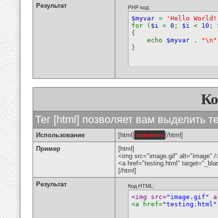
Результат
PHP код:
$myvar
=
'Hello World!
for (
$i
=
0
;
$i
<
10
;
{
echo
$myvar
.
"\n"
}
К
Тег [html] позволяет вам выделить 
Использование
[html]
значение
[/html]
Пример
[html]
<img src="image.gif" alt="image" /
<a href="testing.html" target="_bl
[/html]
Результат
Код HTML:
<img src=
"image.gif"
 a
<a href=
"testing.html"