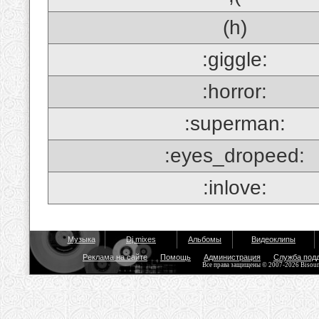
(h)
:giggle:
:horror:
:superman:
:eyes_dropeed:
:inlove:
Музыка
Dj mixes
Альбомы
Видеоклипы
Реклама на сайте
Помощь
Администрация
Служба под
Все права защищены © 2007-2026 Bisou