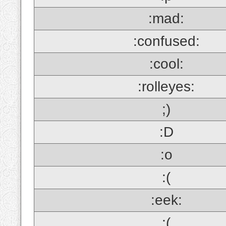
:mad:
:confused:
:cool:
:rolleyes:
;)
:D
:o
:(
:eek:
;(