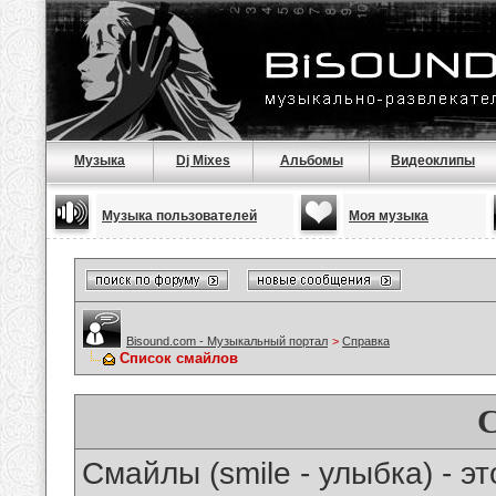
Музыка
Dj Mixes
Альбомы
Видеоклипы
Музыка пользователей
Моя музыка
Bisound.com - Музыкальный портал
>
Справка
Список смайлов
Смайлы (smile - улыбка) - 