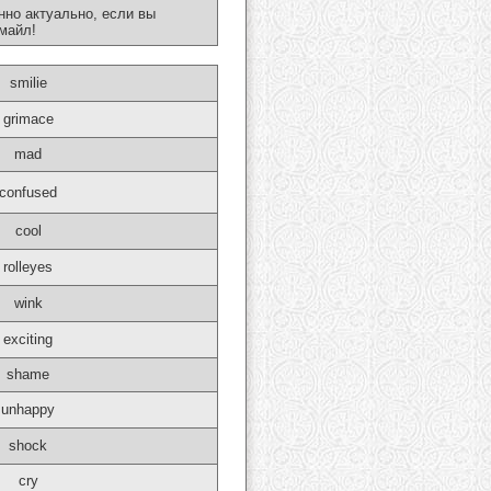
нно актуально, если вы
майл!
smilie
grimace
mad
confused
cool
rolleyes
wink
exciting
shame
unhappy
shock
cry