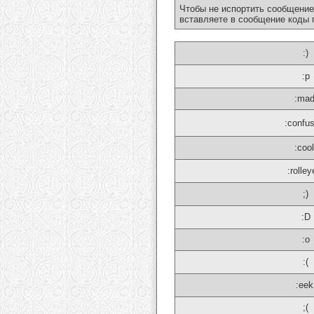
Чтобы не испортить сообщение
вставляете в сообщение коды 
:)
:p
:mad
:confu
:cool
:rolley
;)
:D
:o
:(
:eek
;(