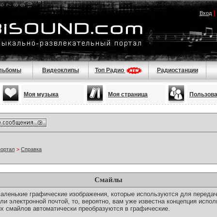
Вход
льбомы
Видеоклипы
Топ Радио
Радиостанции
Моя музыка
Моя страница
Пользов
портал
>
Справка
Смайлы
о маленькие графические изображения, которые используются для переда
ли электронной почтой, то, вероятно, вам уже известна концепция испо
х смайлов автоматически преобразуются в графические.