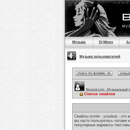
Музыка
Dj Mixes
А
Музыка пользователей
Bisound.com - Музыкальный 
Список смайлов
Смайлы (smile - улыбка) - эт
вы часто пользуетесь чатами и
популярные варианты текстовы