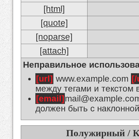
[html]
[quote]
[noparse]
[attach]
Неправильное использова
[url]
www.example.com
[/
между тегами и текстом 
[email]
mail@example.co
должен быть с наклонной
Полужирный / К