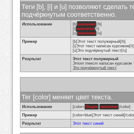
Теги [b], [i] и [u] позволяют сделат
подчёркнутым соответственно.
Использование
[b]
значение
[/b]
[i]
значение
[/i]
[u]
значение
[/u]
Пример
[b]Этот текст полужирный[/b]
[i]Этот текст написан курсивом[/i]
[u]Это подчёркнутый текст[/u]
Результат
Этот текст полужирный
Этот текст написан курсивом
Это подчёркнутый текст
Тег [color] меняет цвет текста.
Использование
[color=
Опция
]
значение
[/color]
Пример
[color=blue]Этот текст синий[/colo
Результат
Этот текст синий