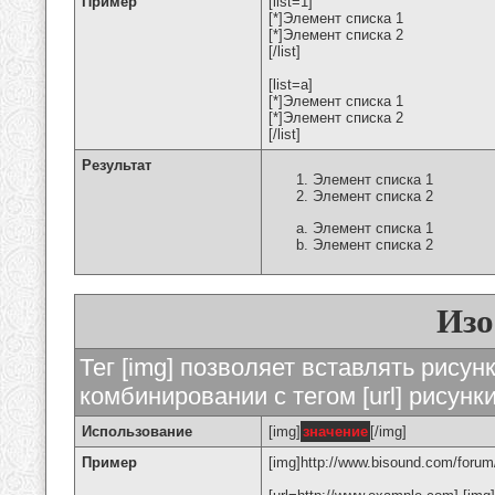
Пример
[list=1]
[*]Элемент списка 1
[*]Элемент списка 2
[/list]
[list=a]
[*]Элемент списка 1
[*]Элемент списка 2
[/list]
Результат
Элемент списка 1
Элемент списка 2
Элемент списка 1
Элемент списка 2
Изо
Тег [img] позволяет вставлять рису
комбинировании с тегом [url] рисунк
Использование
[img]
значение
[/img]
Пример
[img]http://www.bisound.com/forum