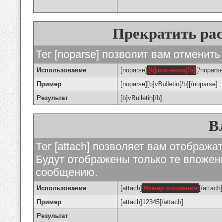
Прекратить ра
Тег [noparse] позволит вам отменить
Использование
[noparse]
[b]значение[/b]
[/nopars
Пример
[noparse][b]vBulletin[/b][/noparse]
Результат
[b]vBulletin[/b]
В
Тег [attach] позволяет вам отображ
Будут отображены только те вложе
сообщению.
Использование
[attach]
Номер вложения
[/attach
Пример
[attach]12345[/attach]
Результат