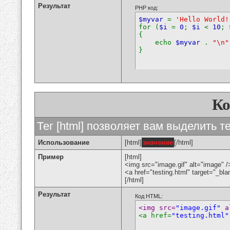
Результат
PHP код:
$myvar
=
'Hello World!
for (
$i
=
0
;
$i
<
10
;
{
echo
$myvar
.
"\n"
}
К
Тег [html] позволяет вам выделить 
Использование
[html]
значение
[/html]
Пример
[html]
<img src="image.gif" alt="image" /
<a href="testing.html" target="_bl
[/html]
Результат
Код HTML:
<img src=
"image.gif"
 a
<a href=
"testing.html"