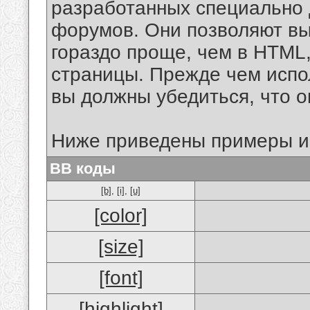
разработанных специально 
форумов. Они позволяют в
гораздо проще, чем в HTML
страницы. Прежде чем испо
вы должны убедиться, что 
Ниже приведены примеры и
BB коды
[b]
,
[i]
,
[u]
[color]
[size]
[font]
[highlight]