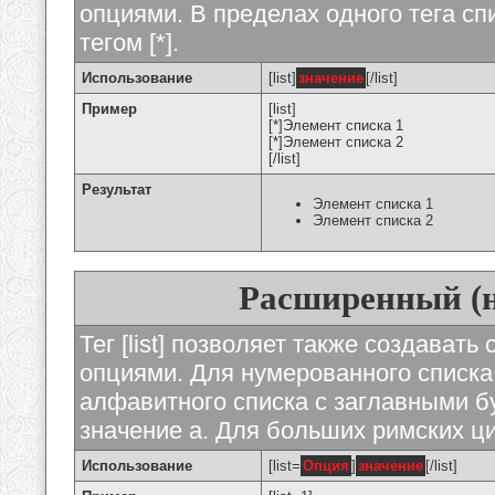
опциями. В пределах одного тега с
тегом [*].
Использование
[list]
значение
[/list]
Пример
[list]
[*]Элемент списка 1
[*]Элемент списка 2
[/list]
Результат
Элемент списка 1
Элемент списка 2
Расширенный (
Тег [list] позволяет также создават
опциями. Для нумерованного списка
алфавитного списка с заглавными бу
значение а. Для больших римских циф
Использование
[list=
Опция
]
значение
[/list]