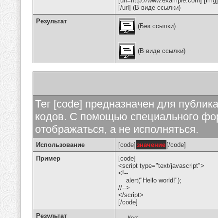
[url=http://www.example.com] [img
[/url] (В виде ссылки)
Результат
(Без ссылки)
(В виде ссылки)
Тег [code] предназначен для публи
кодов. С помощью специального фор
отображаться, а не исполняться.
Использование
[code]
значение
[/code]
Пример
[code]
<script type="text/javascript">
<!--
alert("Hello world!");
//-->
</script>
[/code]
Результат
Код: