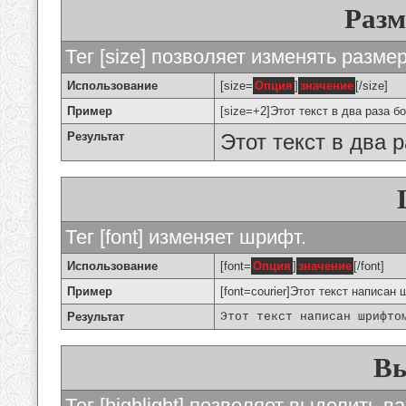
Разм
Тег [size] позволяет изменять разме
Использование
[size=
Опция
]
значение
[/size]
Пример
[size=+2]Этот текст в два раза б
Результат
Этот текст в два 
Тег [font] изменяет шрифт.
Использование
[font=
Опция
]
значение
[/font]
Пример
[font=courier]Этот текст написан 
Результат
Этот текст написан шрифто
Вы
Тег [highlight] позволяет выделить ва