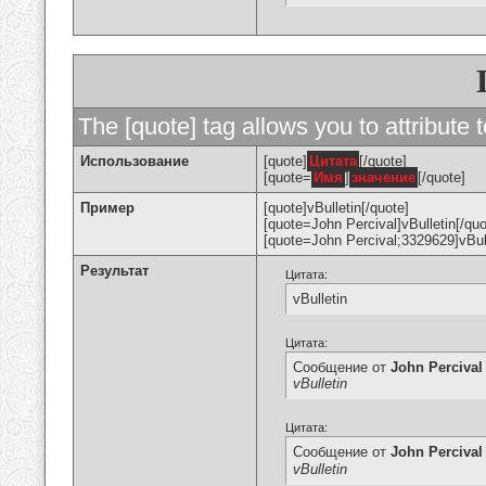
The [quote] tag allows you to attribute 
Использование
[quote]
Цитата
[/quote]
[quote=
Имя
]
значение
[/quote]
Пример
[quote]vBulletin[/quote]
[quote=John Percival]vBulletin[/quo
[quote=John Percival;3329629]vBull
Результат
Цитата:
vBulletin
Цитата:
Сообщение от
John Percival
vBulletin
Цитата:
Сообщение от
John Percival
vBulletin