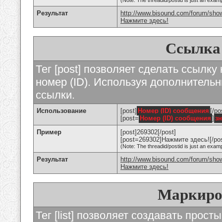
(Note: The threadid/postid is just an examp
Результат
http://www.bisound.com/forum/sho
Нажмите здесь!
Ссылка
Тег [post] позволяет сделать ссылку
номер (ID). Используя дополнитель
ссылки.
Использование
[post]
Номер (ID) сообщения
[/po
[post=
Номер (ID) сообщения
]
з
Пример
[post]269302[/post]
[post=269302]Нажмите здесь![/pos
(Note: The threadid/postid is just an examp
Результат
http://www.bisound.com/forum/sh
Нажмите здесь!
Маркиро
Тег [list] позволяет создавать прос