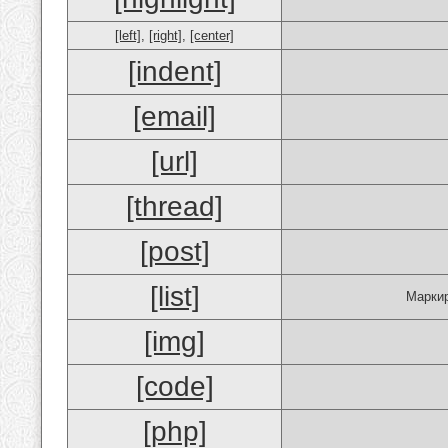
[left]
,
[right]
,
[center]
[indent]
[email]
[url]
[thread]
[post]
[list]
Маркир
[img]
[code]
[php]