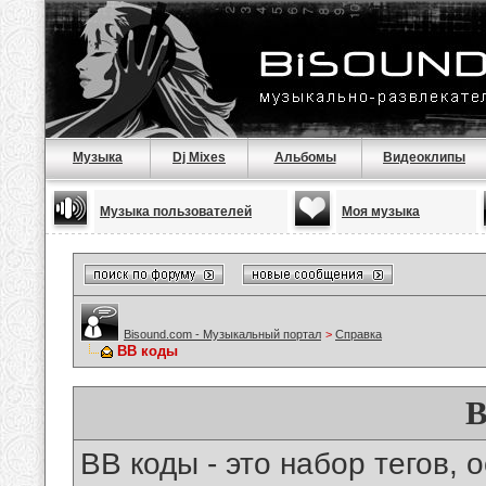
Музыка
Dj Mixes
Альбомы
Видеоклипы
Музыка пользователей
Моя музыка
Bisound.com - Музыкальный портал
>
Справка
BB коды
B
BB коды - это набор тегов,