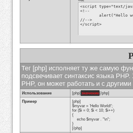
<script type="text/jav
<!--

	alert("Hello world!");

//-->

</script>
Тег [php] исполняет ту же самую функ
подсвечивает синтаксис языка PHP. 
PHP, он может работать и с другими
Использование
[php]
значение
[/php]
Пример
[php]
$myvar = 'Hello World!';
for ($
i = 0; $i < 10; $i++)
{
echo $myvar . "\n";
}
[/php]