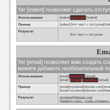
Тег [indent] позволяет сделать отступ
Использование
[indent]
значение
[/indent]
Пример
[indent]Этот текст с отступом[/ind
Результат
Этот текст с отступом
Ema
Тег [email] позволяет вам создать с
можете добавить необязательный па
Использование
[email]
значение
[/email]
[email=
Опция
]
значение
[/email]
Пример
[email]myname@domain.com[/emai
[email=myname@domain.com]Нажми
Результат
myname@domain.com
Нажмите здесь, чтобы отправить