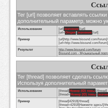
Ссыл
Тег [url] позволяет вставлять ссылк
дополнительный параметр, можно ук
Использование
[url]
значение
[/url]
[url=
Опция
]
значение
[/url]
Пример
[url]http://www.bisound.com/forum[/
[url=http://www.bisound.com/foru
Результат
http://www.bisound.com/forum
Bisound.com - Музыкальный порт
Ссыл
Тег [thread] позволяет сделать ссылк
Используя дополнительный параметр
Использование
[thread]
Номер (ID) темы
[/thread]
[thread=
Номер (ID) темы
]
значе
Пример
[thread]42918[/thread]
[thread=42918]Нажмите здесь![/th