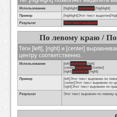
Использование
[highlight]
значение
[/highlight]
Пример
[highlight]Этот текст выделен[/high
Результат
Этот текст выделен
По левому краю / По
Теги [left], [right] и [center] вырав
центру соответственно.
Использование
[left]
значение
[/left]
[center]
значение
[/center]
[right]
значение
[/right]
Пример
[left]Этот текст выровнен по левом
[center]Этот текст выровнен по це
[right]Этот текст выровнен по пра
Результат
Этот текст выровнен по левому 