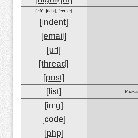
[left]
,
[right]
,
[center]
[indent]
[email]
[url]
[thread]
[post]
[list]
Маркир
[img]
[code]
[php]