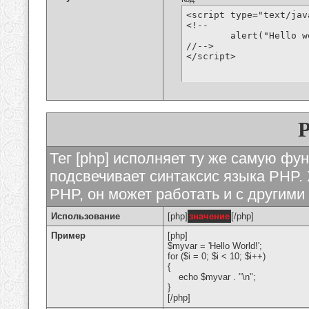
<script type="text/jav
<!--

	alert("Hello world!");

//-->

</script>
Тег [php] исполняет ту же самую функ
подсвечивает синтаксис языка PHP. 
PHP, он может работать и с другими
Использование
[php]
значение
[/php]
Пример
[php]
$myvar = 'Hello World!';
for ($
i = 0; $i < 10; $i++)
{
echo $myvar . "\n";
}
[/php]