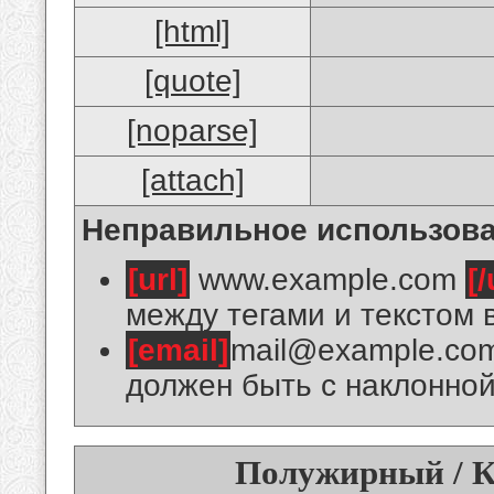
[html]
[quote]
[noparse]
[attach]
Неправильное использова
[url]
www.example.com
[/
между тегами и текстом 
[email]
mail@example.co
должен быть с наклонной
Полужирный / К