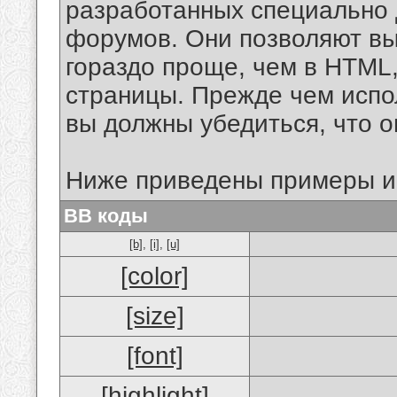
разработанных специально 
форумов. Они позволяют в
гораздо проще, чем в HTML
страницы. Прежде чем испо
вы должны убедиться, что 
Ниже приведены примеры и
BB коды
[b]
,
[i]
,
[u]
[color]
[size]
[font]
[highlight]