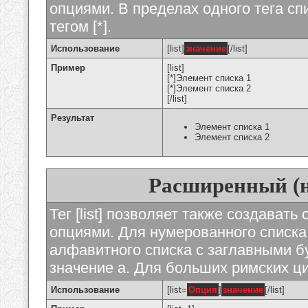
опциями. В пределах одного тега с
тегом [*].
Использование
[list]
значение
[/list]
Пример
[list]
[*]Элемент списка 1
[*]Элемент списка 2
[/list]
Результат
Элемент списка 1
Элемент списка 2
Расширенный (
Тег [list] позволяет также создават
опциями. Для нумерованного списка
алфавитного списка с заглавными бу
значение а. Для больших римских циф
Использование
[list=
Опция
]
значение
[/list]