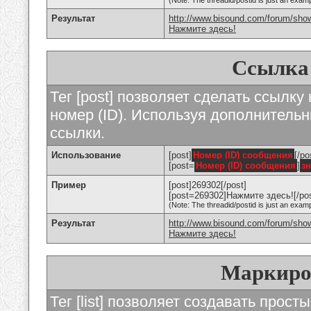
(Note: The threadid/postid is just an examp
Результат
http://www.bisound.com/forum/sho
Нажмите здесь!
Ссылка
Тег [post] позволяет сделать ссылку
номер (ID). Используя дополнитель
ссылки.
Использование
[post]
Номер (ID) сообщения
[/po
[post=
Номер (ID) сообщения
]
з
Пример
[post]269302[/post]
[post=269302]Нажмите здесь![/pos
(Note: The threadid/postid is just an examp
Результат
http://www.bisound.com/forum/sh
Нажмите здесь!
Маркиро
Тег [list] позволяет создавать прос