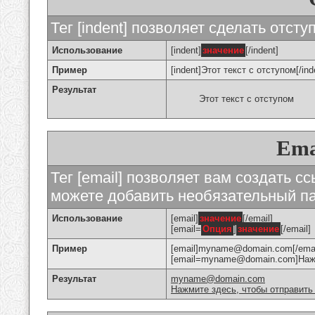
Тег [indent] позволяет сделать отступ
Использование
[indent]
значение
[/indent]
Пример
[indent]Этот текст с отступом[/ind
Результат
Этот текст с отступом
Ema
Тег [email] позволяет вам создать с
можете добавить необязательный па
Использование
[email]
значение
[/email]
[email=
Опция
]
значение
[/email]
Пример
[email]myname@domain.com[/emai
[email=myname@domain.com]Нажми
Результат
myname@domain.com
Нажмите здесь, чтобы отправить