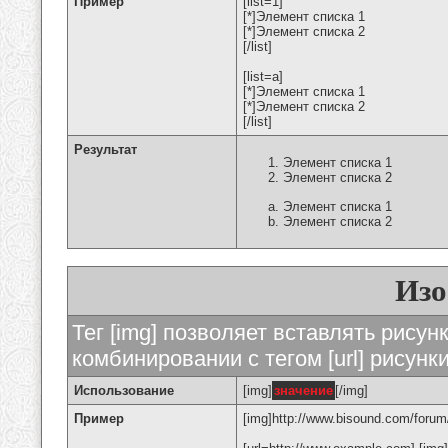
Пример
[list=1]
[*]Элемент списка 1
[*]Элемент списка 2
[/list]
[list=a]
[*]Элемент списка 1
[*]Элемент списка 2
[/list]
Результат
Элемент списка 1
Элемент списка 2
Элемент списка 1
Элемент списка 2
Изо
Тег [img] позволяет вставлять рису
комбинировании с тегом [url] рисунк
Использование
[img]
значение
[/img]
Пример
[img]http://www.bisound.com/forum