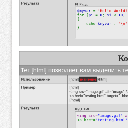
Результат
PHP код:
$myvar
=
'Hello World!
for (
$i
=
0
;
$i
<
10
;
{
echo
$myvar
.
"\n"
}
К
Тег [html] позволяет вам выделить 
Использование
[html]
значение
[/html]
Пример
[html]
<img src="image.gif" alt="image" /
<a href="testing.html" target="_bl
[/html]
Результат
Код HTML:
<img src=
"image.gif"
 a
<a href=
"testing.html"