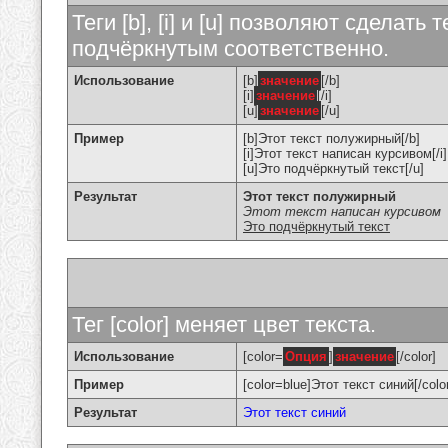
Теги [b], [i] и [u] позволяют сделат
подчёркнутым соответственно.
Использование
[b]
значение
[/b]
[i]
значение
[/i]
[u]
значение
[/u]
Пример
[b]Этот текст полужирный[/b]
[i]Этот текст написан курсивом[/i]
[u]Это подчёркнутый текст[/u]
Результат
Этот текст полужирный
Этот текст написан курсивом
Это подчёркнутый текст
Тег [color] меняет цвет текста.
Использование
[color=
Опция
]
значение
[/color]
Пример
[color=blue]Этот текст синий[/colo
Результат
Этот текст синий