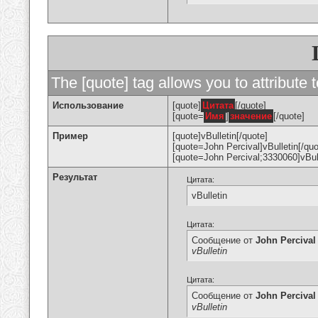
The [quote] tag allows you to attribute 
Использование
[quote]
Цитата
[/quote]
[quote=
Имя
]
значение
[/quote]
Пример
[quote]vBulletin[/quote]
[quote=John Percival]vBulletin[/quo
[quote=John Percival;3330060]vBull
Результат
Цитата:
vBulletin
Цитата:
Сообщение от
John Percival
vBulletin
Цитата:
Сообщение от
John Percival
vBulletin