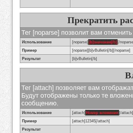
Прекратить ра
Тег [noparse] позволит вам отменить
Использование
[noparse]
[b]значение[/b]
[/nopars
Пример
[noparse][b]vBulletin[/b][/noparse]
Результат
[b]vBulletin[/b]
В
Тег [attach] позволяет вам отображ
Будут отображены только те вложе
сообщению.
Использование
[attach]
Номер вложения
[/attach
Пример
[attach]12345[/attach]
Результат