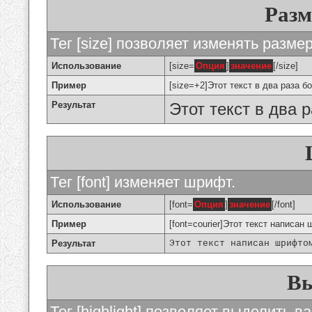
Разм
Тег [size] позволяет изменять разме
Использование
[size=
Опция
]
значение
[/size]
Пример
[size=+2]Этот текст в два раза б
Результат
Этот текст в два 
Тег [font] изменяет шрифт.
Использование
[font=
Опция
]
значение
[/font]
Пример
[font=courier]Этот текст написан 
Результат
Этот текст написан шрифто
Вы
Тег [highlight] позволяет выделить ва