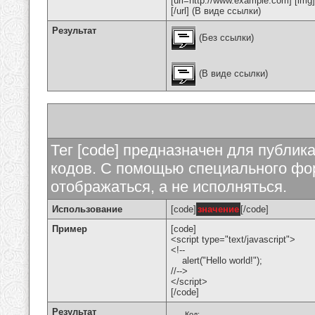
[url=http://www.example.com] [img
[/url] (В виде ссылки)
Результат
(Без ссылки)
(В виде ссылки)
Тег [code] предназначен для публи
кодов. С помощью специального фор
отображаться, а не исполняться.
Использование
[code]
значение
[/code]
Пример
[code]
<script type="text/javascript">
<!--
alert("Hello world!");
//-->
</script>
[/code]
Результат
Код: