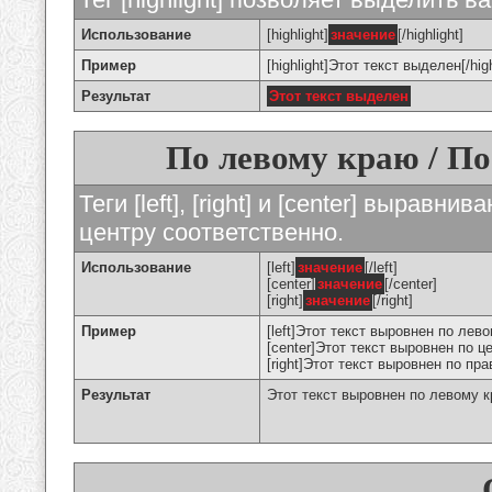
Использование
[highlight]
значение
[/highlight]
Пример
[highlight]Этот текст выделен[/high
Результат
Этот текст выделен
По левому краю / По
Теги [left], [right] и [center] вырав
центру соответственно.
Использование
[left]
значение
[/left]
[center]
значение
[/center]
[right]
значение
[/right]
Пример
[left]Этот текст выровнен по левом
[center]Этот текст выровнен по це
[right]Этот текст выровнен по пра
Результат
Этот текст выровнен по левому 