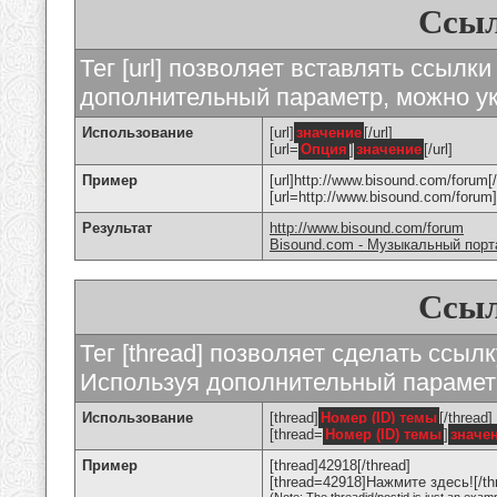
Ссыл
Тег [url] позволяет вставлять ссылк
дополнительный параметр, можно ук
Использование
[url]
значение
[/url]
[url=
Опция
]
значение
[/url]
Пример
[url]http://www.bisound.com/forum[/
[url=http://www.bisound.com/foru
Результат
http://www.bisound.com/forum
Bisound.com - Музыкальный порт
Ссыл
Тег [thread] позволяет сделать ссылк
Используя дополнительный параметр
Использование
[thread]
Номер (ID) темы
[/thread]
[thread=
Номер (ID) темы
]
значе
Пример
[thread]42918[/thread]
[thread=42918]Нажмите здесь![/th