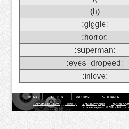
(h)
:giggle:
:horror:
:superman:
:eyes_dropeed:
:inlove:
Музыка
Dj mixes
Альбомы
Видеоклипы
Реклама на сайте
Помощь
Администрация
Служба под
Все права защищены © 2007-2026 Bisou