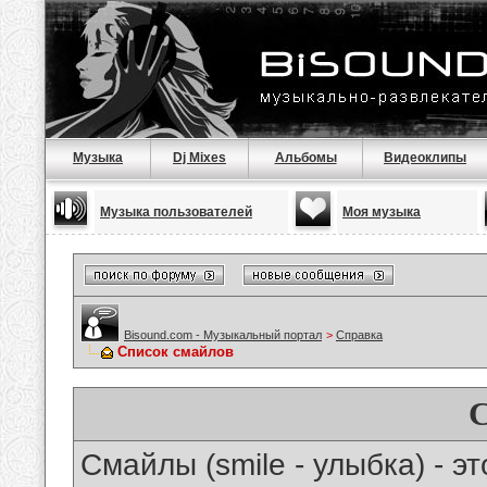
Музыка
Dj Mixes
Альбомы
Видеоклипы
Музыка пользователей
Моя музыка
Bisound.com - Музыкальный портал
>
Справка
Список смайлов
Смайлы (smile - улыбка) - 