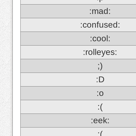
:mad:
:confused:
:cool:
:rolleyes:
;)
:D
:o
:(
:eek:
;(