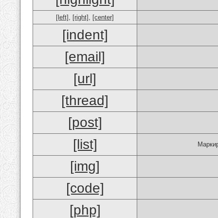
[left]
,
[right]
,
[center]
[indent]
[email]
[url]
[thread]
[post]
[list]
Маркир
[img]
[code]
[php]