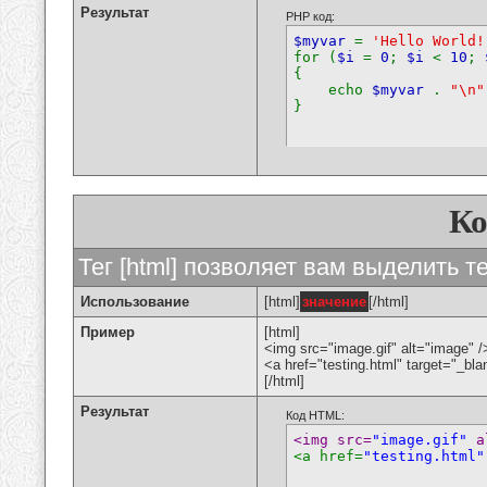
Результат
PHP код:
$myvar
=
'Hello World!
for (
$i
=
0
;
$i
<
10
;
{
echo
$myvar
.
"\n"
}
К
Тег [html] позволяет вам выделить 
Использование
[html]
значение
[/html]
Пример
[html]
<img src="image.gif" alt="image" /
<a href="testing.html" target="_bl
[/html]
Результат
Код HTML:
<img src=
"image.gif"
 a
<a href=
"testing.html"