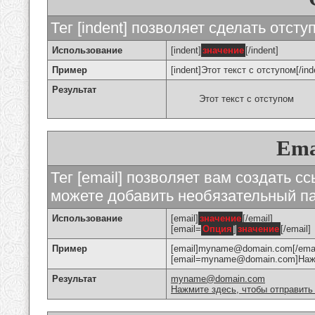
Тег [indent] позволяет сделать отступ
Использование
[indent]
значение
[/indent]
Пример
[indent]Этот текст с отступом[/ind
Результат
Этот текст с отступом
Ema
Тег [email] позволяет вам создать с
можете добавить необязательный па
Использование
[email]
значение
[/email]
[email=
Опция
]
значение
[/email]
Пример
[email]myname@domain.com[/emai
[email=myname@domain.com]Нажми
Результат
myname@domain.com
Нажмите здесь, чтобы отправить