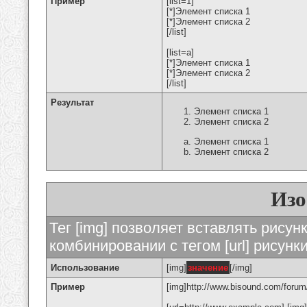
Пример
[list=1]
[*]Элемент списка 1
[*]Элемент списка 2
[/list]
[list=a]
[*]Элемент списка 1
[*]Элемент списка 2
[/list]
Результат
Элемент списка 1
Элемент списка 2
Элемент списка 1
Элемент списка 2
Изо
Тег [img] позволяет вставлять рису
комбинировании с тегом [url] рисунк
Использование
[img]
значение
[/img]
Пример
[img]http://www.bisound.com/forum