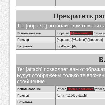
Прекратить ра
Тег [noparse] позволит вам отменить
Использование
[noparse]
[b]значение[/b]
[/nopars
Пример
[noparse][b]vBulletin[/b][/noparse]
Результат
[b]vBulletin[/b]
В
Тег [attach] позволяет вам отображ
Будут отображены только те вложе
сообщению.
Использование
[attach]
Номер вложения
[/attach
Пример
[attach]12345[/attach]
Результат