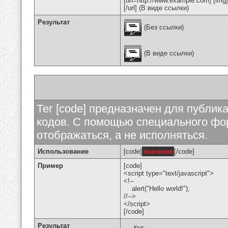
[url=http://www.example.com] [img
[/url] (В виде ссылки)
Результат
(Без ссылки)
(В виде ссылки)
Тег [code] предназначен для публи
кодов. С помощью специального фор
отображаться, а не исполняться.
Использование
[code]
значение
[/code]
Пример
[code]
<script type="text/javascript">
<!--
alert("Hello world!");
//-->
</script>
[/code]
Результат
Код: