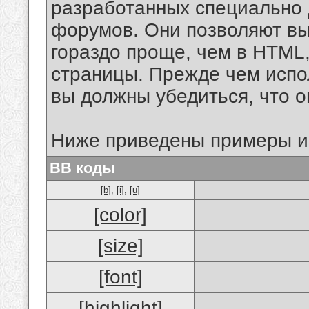
разработанных специально 
форумов. Они позволяют в
гораздо проще, чем в HTML
страницы. Прежде чем испо
вы должны убедиться, что 
Ниже приведены примеры и
BB коды
[b]
,
[i]
,
[u]
[color]
[size]
[font]
[highlight]