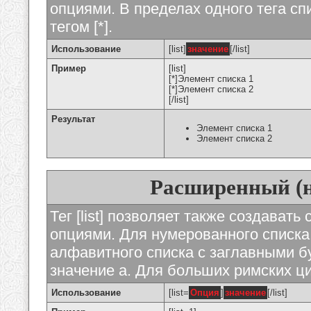
опциями. В пределах одного тега с
тегом [*].
Использование
[list]
значение
[/list]
Пример
[list]
[*]Элемент списка 1
[*]Элемент списка 2
[/list]
Результат
Элемент списка 1
Элемент списка 2
Расширенный (
Тег [list] позволяет также создават
опциями. Для нумерованного списка
алфавитного списка с заглавными бу
значение а. Для больших римских циф
Использование
[list=
Опция
]
значение
[/list]