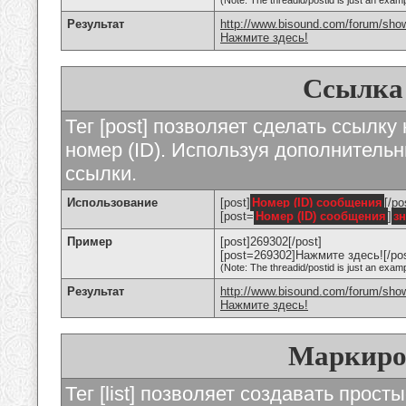
(Note: The threadid/postid is just an examp
Результат
http://www.bisound.com/forum/sho
Нажмите здесь!
Ссылка
Тег [post] позволяет сделать ссылку
номер (ID). Используя дополнитель
ссылки.
Использование
[post]
Номер (ID) сообщения
[/po
[post=
Номер (ID) сообщения
]
з
Пример
[post]269302[/post]
[post=269302]Нажмите здесь![/pos
(Note: The threadid/postid is just an examp
Результат
http://www.bisound.com/forum/sh
Нажмите здесь!
Маркиро
Тег [list] позволяет создавать прос