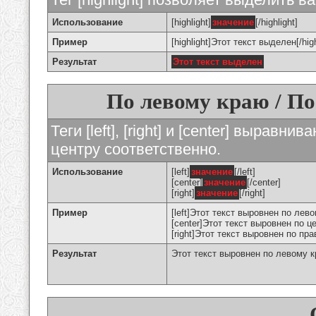
Использование
[highlight]
значение
[/highlight]
Пример
[highlight]Этот текст выделен[/high
Результат
Этот текст выделен
По левому краю / По
Теги [left], [right] и [center] вырав
центру соответственно.
Использование
[left]
значение
[/left]
[center]
значение
[/center]
[right]
значение
[/right]
Пример
[left]Этот текст выровнен по левом
[center]Этот текст выровнен по це
[right]Этот текст выровнен по пра
Результат
Этот текст выровнен по левому 