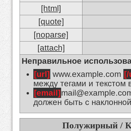
[html]
[quote]
[noparse]
[attach]
Неправильное использова
[url]
www.example.com
[/
между тегами и текстом 
[email]
mail@example.co
должен быть с наклонной
Полужирный / К