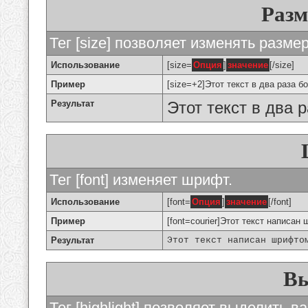
Разм
Тег [size] позволяет изменять разме
Использование
[size=
Опция
]
значение
[/size]
Пример
[size=+2]Этот текст в два раза б
Результат
Этот текст в два 
Тег [font] изменяет шрифт.
Использование
[font=
Опция
]
значение
[/font]
Пример
[font=courier]Этот текст написан 
Результат
Этот текст написан шрифто
Вы
Тег [highlight] позволяет выделить ва