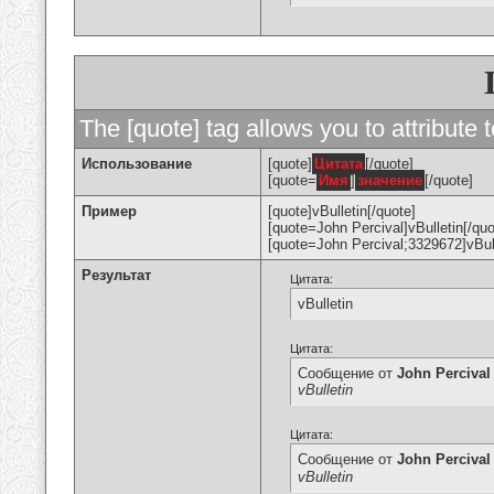
The [quote] tag allows you to attribute 
Использование
[quote]
Цитата
[/quote]
[quote=
Имя
]
значение
[/quote]
Пример
[quote]vBulletin[/quote]
[quote=John Percival]vBulletin[/quo
[quote=John Percival;3329672]vBull
Результат
Цитата:
vBulletin
Цитата:
Сообщение от
John Percival
vBulletin
Цитата:
Сообщение от
John Percival
vBulletin