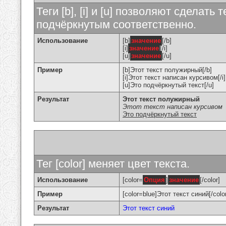
Теги [b], [i] и [u] позволяют сделат
подчёркнутым соответственно.
Использование
[b]
значение
[/b]
[i]
значение
[/i]
[u]
значение
[/u]
Пример
[b]Этот текст полужирный[/b]
[i]Этот текст написан курсивом[/i]
[u]Это подчёркнутый текст[/u]
Результат
Этот текст полужирный
Этот текст написан курсивом
Это подчёркнутый текст
Тег [color] меняет цвет текста.
Использование
[color=
Опция
]
значение
[/color]
Пример
[color=blue]Этот текст синий[/colo
Результат
Этот текст синий