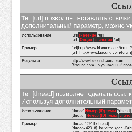
Ссыл
Тег [url] позволяет вставлять ссылк
дополнительный параметр, можно ук
Использование
[url]
значение
[/url]
[url=
Опция
]
значение
[/url]
Пример
[url]http://www.bisound.com/forum[/
[url=http://www.bisound.com/foru
Результат
http://www.bisound.com/forum
Bisound.com - Музыкальный порт
Ссыл
Тег [thread] позволяет сделать ссылк
Используя дополнительный параметр
Использование
[thread]
Номер (ID) темы
[/thread]
[thread=
Номер (ID) темы
]
значе
Пример
[thread]42918[/thread]
[thread=42918]Нажмите здесь![/th