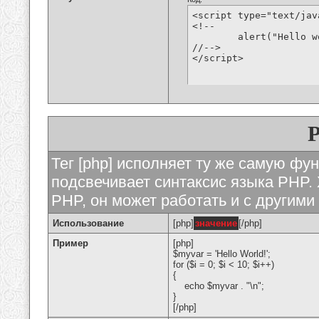
<script type="text/jav
<!--

	alert("Hello world!");

//-->

</script>
Тег [php] исполняет ту же самую функ
подсвечивает синтаксис языка PHP. 
PHP, он может работать и с другими
Использование
[php]
значение
[/php]
Пример
[php]
$myvar = 'Hello World!';
for ($
i = 0; $i < 10; $i++)
{
echo $myvar . "\n";
}
[/php]