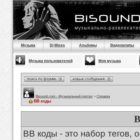
Музыка
Dj Mixes
Альбомы
Видеоклипы
Музыка пользователей
Моя музыка
Bisound.com - Музыкальный портал
>
Справка
BB коды
B
BB коды - это набор тегов,