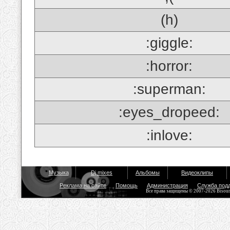
(h)
:giggle:
:horror:
:superman:
:eyes_dropeed:
:inlove:
Музыка
Dj mixes
Альбомы
Видеоклипы
Реклама на сайте
Помощь
Администрация
Служба под
Все права защищены © 2007-2026 Bisou