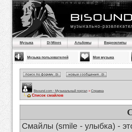
Музыка
Dj Mixes
Альбомы
Видеоклипы
Музыка пользователей
Моя музыка
Bisound.com - Музыкальный портал
>
Справка
Список смайлов
Смайлы (smile - улыбка) - 