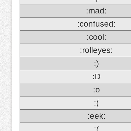
:mad:
:confused:
:cool:
:rolleyes:
;)
:D
:o
:(
:eek:
;(